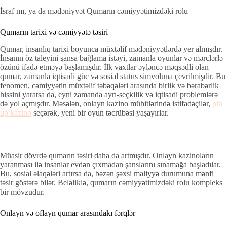
İsraf mı, ya da mədəniyyət Qumarın cəmiyyətimizdəki rolu
Qumarın tarixi və cəmiyyətə təsiri
Qumar, insanlıq tarixi boyunca müxtəlif mədəniyyətlərdə yer almışdır.
İnsanın öz taleyini şansa bağlama istəyi, zamanla oyunlar və mərclərlə
özünü ifadə etməyə başlamışdır. İlk vaxtlar əyləncə məqsədli olan
qumar, zamanla iqtisadi güc və sosial status simvoluna çevrilmişdir. Bu
fenomen, cəmiyyətin müxtəlif təbəqələri arasında birlik və bərabərlik
hissini yaratsa da, eyni zamanda ayrı-seçkilik və iqtisadi problemlərə
də yol açmışdır. Məsələn, onlayn kazino mühitlərində istifadəçilər,
pin
up kazino
seçərək, yeni bir oyun təcrübəsi yaşayırlar.
Müasir dövrdə qumarın təsiri daha da artmışdır. Onlayn kazinoların
yaranması ilə insanlar evdən çıxmadan şanslarını sınamağa başladılar.
Bu, sosial əlaqələri artırsa da, bəzən şəxsi maliyyə durumuna mənfi
təsir göstərə bilər. Beləliklə, qumarın cəmiyyətimizdəki rolu kompleks
bir mövzudur.
Onlayn və oflayn qumar arasındakı fərqlər