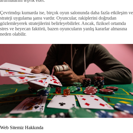
artırmalarını teşvik eder.
Çevrimdışı kumarda ise, birçok oyun salonunda daha fazla etkileşim ve
strateji uygulama şansı vardır. Oyuncular, rakiplerini doğrudan
gözlemleyerek stratejilerini belirleyebilirler. Ancak, fiziksel ortamda
stres ve heyecan faktörü, bazen oyuncuların yanlış kararlar almasına
neden olabilir.
Web Sitemiz Hakkında