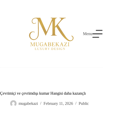
Skip
to
content
Menu
Çevrimiçi ve çevrimdışı kumar Hangisi daha kazançlı
mugabekazi
February 11, 2026
Public