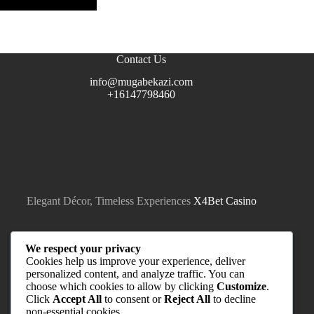
Contact Us
info@mugabekazi.com
+16147798460
Elegant Décor, Timeless Experiences
X4Bet Casino
We respect your privacy
Cookies help us improve your experience, deliver
personalized content, and analyze traffic. You can
choose which cookies to allow by clicking
Customize
.
Click
Accept All
to consent or
Reject All
to decline
non-essential cookies.
Quick Links