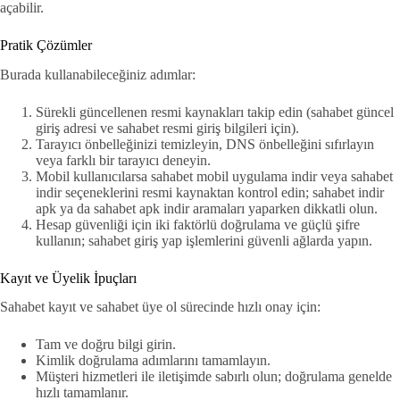
açabilir.
Pratik Çözümler
Burada kullanabileceğiniz adımlar:
Sürekli güncellenen resmi kaynakları takip edin (sahabet güncel
giriş adresi ve sahabet resmi giriş bilgileri için).
Tarayıcı önbelleğinizi temizleyin, DNS önbelleğini sıfırlayın
veya farklı bir tarayıcı deneyin.
Mobil kullanıcılarsa sahabet mobil uygulama indir veya sahabet
indir seçeneklerini resmi kaynaktan kontrol edin; sahabet indir
apk ya da sahabet apk indir aramaları yaparken dikkatli olun.
Hesap güvenliği için iki faktörlü doğrulama ve güçlü şifre
kullanın; sahabet giriş yap işlemlerini güvenli ağlarda yapın.
Kayıt ve Üyelik İpuçları
Sahabet kayıt ve sahabet üye ol sürecinde hızlı onay için:
Tam ve doğru bilgi girin.
Kimlik doğrulama adımlarını tamamlayın.
Müşteri hizmetleri ile iletişimde sabırlı olun; doğrulama genelde
hızlı tamamlanır.