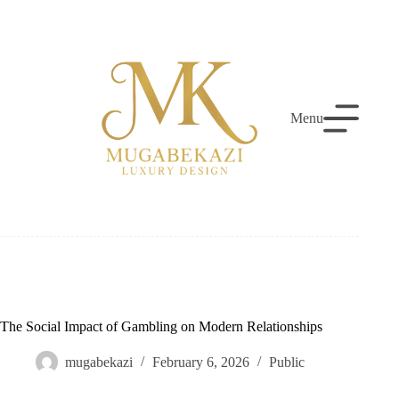
Skip
to
content
Menu
The Social Impact of Gambling on Modern Relationships
mugabekazi
February 6, 2026
Public