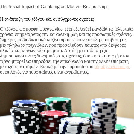
The Social Impact of Gambling on Modern Relationships
Η ανάπτυξη του τζόγου και οι σύγχρονες σχέσεις
Ο τζόγος, ως μορφή ψυχαγωγίας, έχει εξελιχθεί ραγδαία τα τελευταία
χρόνια, επηρεάζοντας την κοινωνική ζωή και τις προσωπικές σχέσεις.
Σήμερα, τα διαδικτυακά καζίνο προσφέρουν εύκολη πρόσβαση σε
μια πληθώρα παιχνιδιών, που προσελκύουν παίκτες από διάφορες
ηλικίες και κοινωνικά στρώματα. Αυτή η μετατόπιση έχει
δημιουργήσει νέες δυναμικές στις σχέσεις, όπου η συμμετοχή στον
τζόγο μπορεί να επηρεάσει την επικοινωνία και την αλληλεπίδραση
μεταξύ των ατόμων. Ειδικά με την παρουσία του
highfly-bet.com.gr
,
οι επιλογές για τους παίκτες είναι αναρίθμητες.