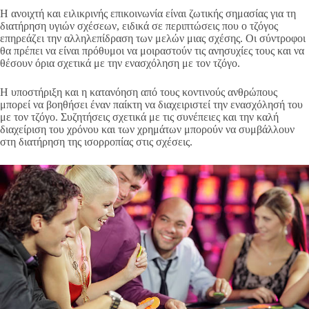
Η ανοιχτή και ειλικρινής επικοινωνία είναι ζωτικής σημασίας για τη
διατήρηση υγιών σχέσεων, ειδικά σε περιπτώσεις που ο τζόγος
επηρεάζει την αλληλεπίδραση των μελών μιας σχέσης. Οι σύντροφοι
θα πρέπει να είναι πρόθυμοι να μοιραστούν τις ανησυχίες τους και να
θέσουν όρια σχετικά με την ενασχόληση με τον τζόγο.
Η υποστήριξη και η κατανόηση από τους κοντινούς ανθρώπους
μπορεί να βοηθήσει έναν παίκτη να διαχειριστεί την ενασχόλησή του
με τον τζόγο. Συζητήσεις σχετικά με τις συνέπειες και την καλή
διαχείριση του χρόνου και των χρημάτων μπορούν να συμβάλλουν
στη διατήρηση της ισορροπίας στις σχέσεις.