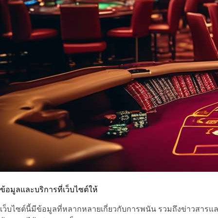
ข้อมูลและบริการที่เว็บไซต์ให้
เว็บไซต์นี้มีข้อมูลที่หลากหลายเกี่ยวกับการพนัน รวมถึงข่าวสารและบ