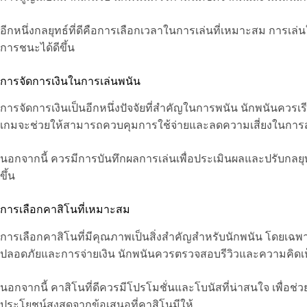
อีกหนึ่งกลยุทธ์ที่ดีคือการเลือกเวลาในการเล่นที่เหมาะสม การเ
การชนะได้ดีขึ้น
การจัดการเงินในการเล่นพนัน
การจัดการเงินเป็นอีกหนึ่งปัจจัยที่สำคัญในการพนัน นักพนันควรเรี
เกมจะช่วยให้สามารถควบคุมการใช้จ่ายและลดความเสี่ยงในการสู
นอกจากนี้ ควรมีการบันทึกผลการเล่นเพื่อประเมินผลและปรับกลย
ขึ้น
การเลือกคาสิโนที่เหมาะสม
การเลือกคาสิโนที่มีคุณภาพเป็นสิ่งสำคัญสำหรับนักพนัน โดยเฉพา
ปลอดภัยและการจ่ายเงิน นักพนันควรตรวจสอบรีวิวและความคิดเห็นจาก
นอกจากนี้ คาสิโนที่ดีควรมีโปรโมชั่นและโบนัสที่น่าสนใจ เพื่อช่
ประโยชน์สูงสุดจากข้อเสนอที่คาสิโนมีให้