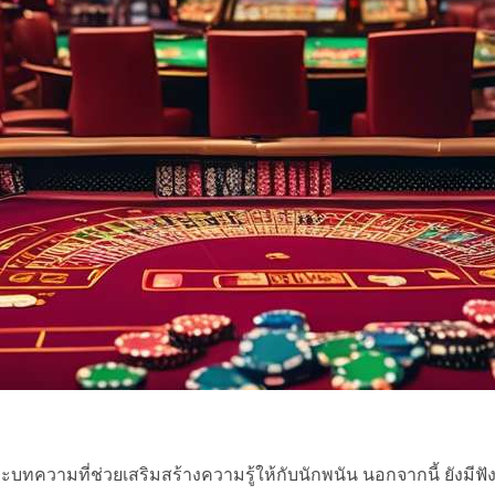
ทความที่ช่วยเสริมสร้างความรู้ให้กับนักพนัน นอกจากนี้ ยังมีฟังก์ช