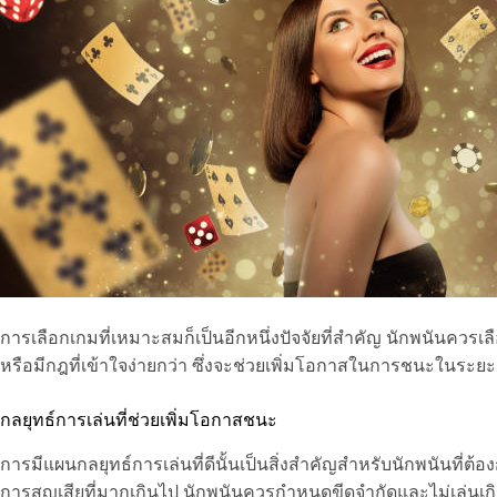
การเลือกเกมที่เหมาะสมก็เป็นอีกหนึ่งปัจจัยที่สำคัญ นักพนันควรเ
หรือมีกฎที่เข้าใจง่ายกว่า ซึ่งจะช่วยเพิ่มโอกาสในการชนะในระย
กลยุทธ์การเล่นที่ช่วยเพิ่มโอกาสชนะ
การมีแผนกลยุทธ์การเล่นที่ดีนั้นเป็นสิ่งสำคัญสำหรับนักพนันที่
การสูญเสียที่มากเกินไป นักพนันควรกำหนดขีดจำกัดและไม่เล่นเกินกว