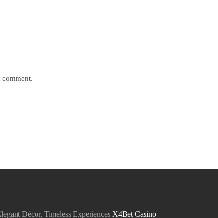
 I comment.
legant Décor, Timeless Experiences
X4Bet Casino