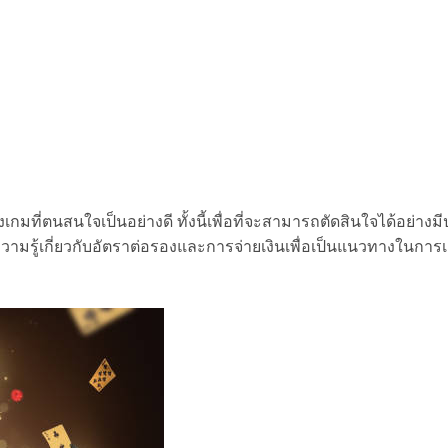
มที่ตนสนใจเป็นอย่างดี ทั้งนี้เพื่อที่จะสามารถตัดสินใจได้อย่างม
มรู้เกี่ยวกับอัตราต่อรองและการจ่ายเงินเพื่อเป็นแนวทางในการเ