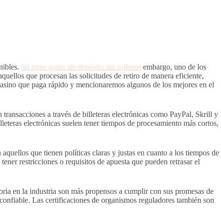
nibles.
50 giros gratis sin depósito sin rollover
embargo, uno de los
uellos que procesan las solicitudes de retiro de manera eficiente,
 casino que paga rápido y mencionaremos algunos de los mejores en el
transacciones a través de billeteras electrónicas como PayPal, Skrill y
lleteras electrónicas suelen tener tiempos de procesamiento más cortos,
aquellos que tienen políticas claras y justas en cuanto a los tiempos de
tener restricciones o requisitos de apuesta que pueden retrasar el
toria en la industria son más propensos a cumplir con sus promesas de
s confiable. Las certificaciones de organismos reguladores también son