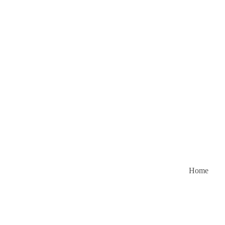
Skip
to
content
Home