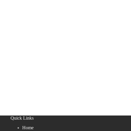
Quick Links
Home