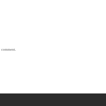
 I comment.