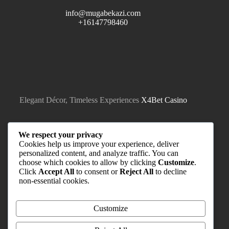
info@mugabekazi.com
+16147798460
Elegant Décor, Timeless Experiences
X4Bet Casino
We respect your privacy
Cookies help us improve your experience, deliver
personalized content, and analyze traffic. You can
choose which cookies to allow by clicking
Customize
.
Click
Accept All
to consent or
Reject All
to decline
non-essential cookies.
Quick Links
Home
About
Customize
Services
Portfolio