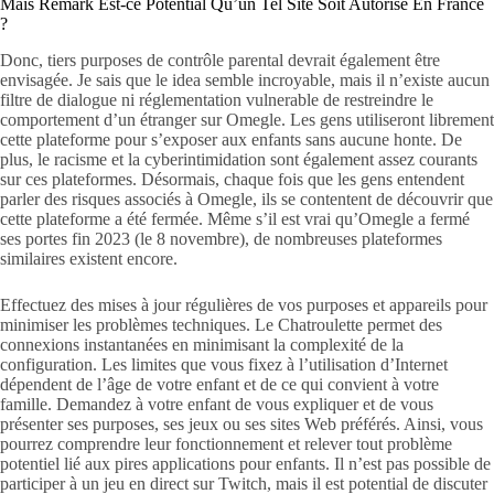
Mais Remark Est-ce Potential Qu’un Tel Site Soit Autorisé En France
?
Donc, tiers purposes de contrôle parental devrait également être
envisagée. Je sais que le idea semble incroyable, mais il n’existe aucun
filtre de dialogue ni réglementation vulnerable de restreindre le
comportement d’un étranger sur Omegle. Les gens utiliseront librement
cette plateforme pour s’exposer aux enfants sans aucune honte. De
plus, le racisme et la cyberintimidation sont également assez courants
sur ces plateformes. Désormais, chaque fois que les gens entendent
parler des risques associés à Omegle, ils se contentent de découvrir que
cette plateforme a été fermée. Même s’il est vrai qu’Omegle a fermé
ses portes fin 2023 (le 8 novembre), de nombreuses plateformes
similaires existent encore.
Effectuez des mises à jour régulières de vos purposes et appareils pour
minimiser les problèmes techniques. Le Chatroulette permet des
connexions instantanées en minimisant la complexité de la
configuration. Les limites que vous fixez à l’utilisation d’Internet
dépendent de l’âge de votre enfant et de ce qui convient à votre
famille. Demandez à votre enfant de vous expliquer et de vous
présenter ses purposes, ses jeux ou ses sites Web préférés. Ainsi, vous
pourrez comprendre leur fonctionnement et relever tout problème
potentiel lié aux pires applications pour enfants. Il n’est pas possible de
participer à un jeu en direct sur Twitch, mais il est potential de discuter