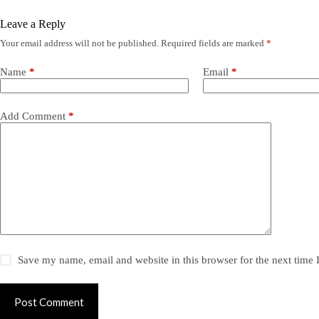
Leave a Reply
Your email address will not be published.
Required fields are marked
*
Name
*
Email
*
Add Comment
*
Save my name, email and website in this browser for the next time
Post Comment