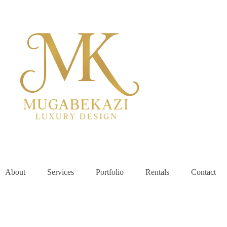
About
Services
Portfolio
Rentals
Contact