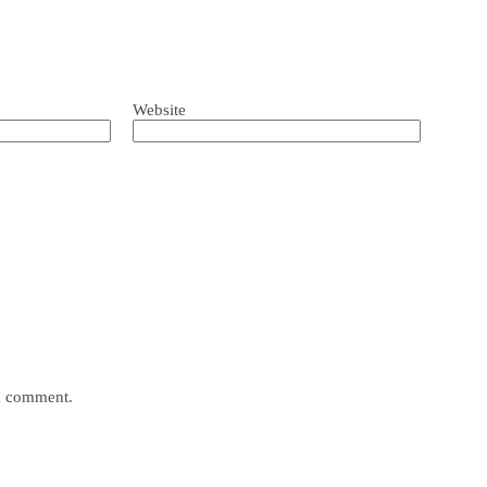
Website
 I comment.