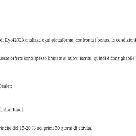
ito di Eyof2023 analizza ogni piattaforma, confronta i bonus, le condizioni
e offerte sono spesso limitate ai nuovi iscritti, quindi è consigliabile
Dealer:
teriori fondi.
cite del 15‑20 % nei primi 30 giorni di attività.