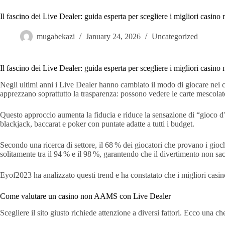
Il fascino dei Live Dealer: guida esperta per scegliere i migliori casi
mugabekazi
January 24, 2026
Uncategorized
Il fascino dei Live Dealer: guida esperta per scegliere i migliori casi
Negli ultimi anni i Live Dealer hanno cambiato il modo di giocare nei cas
apprezzano soprattutto la trasparenza: possono vedere le carte mescolate i
Questo approccio aumenta la fiducia e riduce la sensazione di “gioco d’
blackjack, baccarat e poker con puntate adatte a tutti i budget.
Secondo una ricerca di settore, il 68 % dei giocatori che provano i giochi 
solitamente tra il 94 % e il 98 %, garantendo che il divertimento non sac
Eyof2023 ha analizzato questi trend e ha constatato che i migliori cas
Come valutare un casino non AAMS con Live Dealer
Scegliere il sito giusto richiede attenzione a diversi fattori. Ecco una c