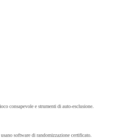
 gioco consapevole e strumenti di auto‑esclusione.
S usano software di randomizzazione certificato.