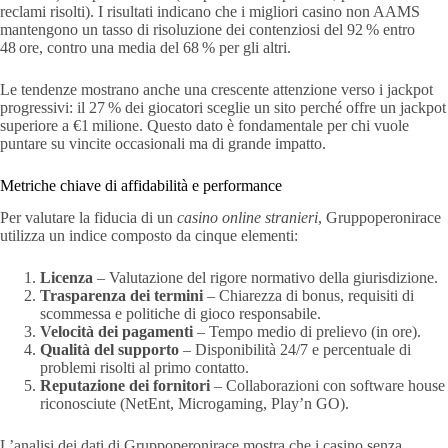
reclami risolti). I risultati indicano che i migliori casino non AAMS
mantengono un tasso di risoluzione dei contenziosi del 92 % entro
48 ore, contro una media del 68 % per gli altri.
Le tendenze mostrano anche una crescente attenzione verso i jackpot
progressivi: il 27 % dei giocatori sceglie un sito perché offre un jackpot
superiore a €1 milione. Questo dato è fondamentale per chi vuole
puntare su vincite occasionali ma di grande impatto.
Metriche chiave di affidabilità e performance
Per valutare la fiducia di un
casino online stranieri
, Gruppoperonirace
utilizza un indice composto da cinque elementi:
Licenza
– Valutazione del rigore normativo della giurisdizione.
Trasparenza dei termini
– Chiarezza di bonus, requisiti di
scommessa e politiche di gioco responsabile.
Velocità dei pagamenti
– Tempo medio di prelievo (in ore).
Qualità del supporto
– Disponibilità 24/7 e percentuale di
problemi risolti al primo contatto.
Reputazione dei fornitori
– Collaborazioni con software house
riconosciute (NetEnt, Microgaming, Play’n GO).
L’analisi dei dati di Gruppoperonirace mostra che i casino senza