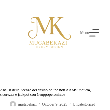
Skip
to
content
Menu
Analisi delle licenze dei casino online non AAMS: fiducia,
sicurezza e jackpot con Gruppoperonirace
mugabekazi
October 9, 2025
Uncategorized