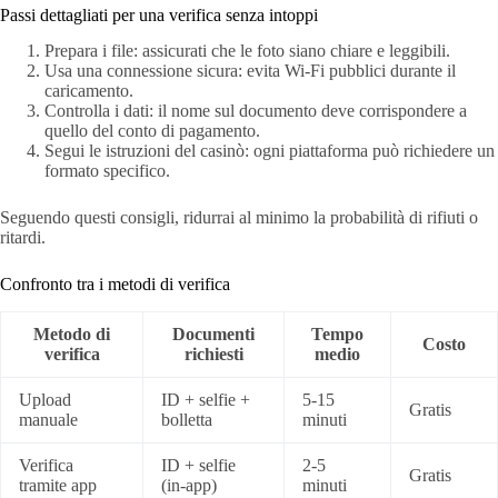
Passi dettagliati per una verifica senza intoppi
Prepara i file: assicurati che le foto siano chiare e leggibili.
Usa una connessione sicura: evita Wi‑Fi pubblici durante il
caricamento.
Controlla i dati: il nome sul documento deve corrispondere a
quello del conto di pagamento.
Segui le istruzioni del casinò: ogni piattaforma può richiedere un
formato specifico.
Seguendo questi consigli, ridurrai al minimo la probabilità di rifiuti o
ritardi.
Confronto tra i metodi di verifica
Metodo di
Documenti
Tempo
Costo
verifica
richiesti
medio
Upload
ID + selfie +
5‑15
Gratis
manuale
bolletta
minuti
Verifica
ID + selfie
2‑5
Gratis
tramite app
(in‑app)
minuti