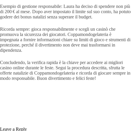
Esempio di gestione responsabile: Laura ha deciso di spendere non più
di 200 € al mese. Dopo aver impostato il limite sul suo conto, ha potuto
godere dei bonus natalizi senza superare il budget.
Ricorda sempre: gioca responsabilmente e scegli un casinò che
promuova la sicurezza dei giocatori. Coppamondogelateria è
impegnata a fornire informazioni chiare su limiti di gioco e strumenti di
protezione, perché il divertimento non deve mai trasformarsi in
dipendenza.
Concludendo, la verifica rapida è la chiave per accedere ai migliori
casino online durante le feste. Segui la procedura descritta, sfrutta le
offerte natalizie di Coppamondogelateria e ricorda di giocare sempre in
modo responsabile. Buon divertimento e felici feste!
Leave a Reply