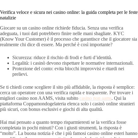
Verifica veloce e sicura nei casino online: la guida completa per le feste
natalizie
Giocare su un casino online richiede fiducia. Senza una verifica
adeguata, i tuoi dati potrebbero finire nelle mani sbagliate. KYC
(Know Your Customer) è il processo che garantisce che il giocatore sia
realmente chi dice di essere. Ma perché è così importante?
Sicurezza: riduce il rischio di frodi e furti d’identità.
Legalità: i casinò devono rispettare le normative internazionali.
Protezione del conto: evita blocchi improvvisi e ritardi nei
prelievi.
Se ti chiedi come scegliere il sito più affidabile, la risposta è semplice:
cerca un operatore con una verifica rapida e trasparente. Per trovare i
migliori casino non AAMS, visita subito
casino non aams
. Qui la
piattaforma Coppamondogelateria elenca solo i casinò online stranieri
più sicuri, con bonus esclusivi e giochi di alta qualità.
Hai mai pensato a quanto tempo risparmieresti se la verifica fosse
completata in pochi minuti? Con i giusti strumenti, la risposta è
“molto”. La buona notizia è che i più famosi casino online esteri hanno