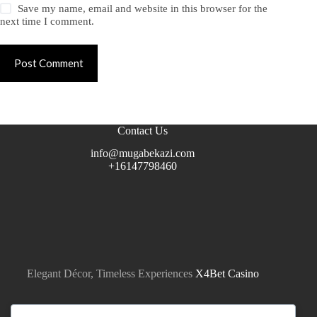
Save my name, email and website in this browser for the
next time I comment.
Post Comment
Contact Us
info@mugabekazi.com
+16147798460
Elegant Décor, Timeless Experiences
X4Bet Casino