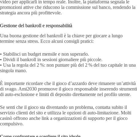
video per applicarli in tempo reale. Inoltre, la piattaforma segnala le
promozioni attive che riducono la commissione sul banco, rendendo la
strategia ancora più profittevole.
Gestione del bankroll e responsabilità
Una buona gestione del bankroll è la chiave per giocare a lungo
termine senza stress. Ecco alcuni consigli pratici:
• Stabilisci un budget mensile e non superarlo.
• Dividi il bankroll in sessioni giornaliere più piccole.
• Usa la regola del 2 %: non puntare più del 2 % del tuo capitale in una
singola mano.
È importante ricordare che il gioco d’azzardo deve rimanere un’attività
di svago. Ami2030 promuove il gioco responsabile inserendo strumenti
di auto‑esclusione e limiti di deposito direttamente nel profilo utente.
Se senti che il gioco sta diventando un problema, contatta subito il
servizio clienti del sito e utilizza le opzioni di auto‑limitazione. Molti
casinò offrono anche link a organizzazioni di supporto per il gioco
compulsivo.
Come confrontare e scegliere il sito ideale