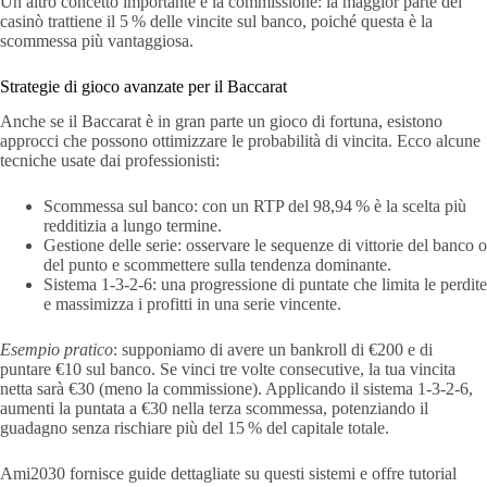
Un altro concetto importante è la commissione: la maggior parte dei
casinò trattiene il 5 % delle vincite sul banco, poiché questa è la
scommessa più vantaggiosa.
Strategie di gioco avanzate per il Baccarat
Anche se il Baccarat è in gran parte un gioco di fortuna, esistono
approcci che possono ottimizzare le probabilità di vincita. Ecco alcune
tecniche usate dai professionisti:
Scommessa sul banco: con un RTP del 98,94 % è la scelta più
redditizia a lungo termine.
Gestione delle serie: osservare le sequenze di vittorie del banco o
del punto e scommettere sulla tendenza dominante.
Sistema 1-3-2-6: una progressione di puntate che limita le perdite
e massimizza i profitti in una serie vincente.
Esempio pratico
: supponiamo di avere un bankroll di €200 e di
puntare €10 sul banco. Se vinci tre volte consecutive, la tua vincita
netta sarà €30 (meno la commissione). Applicando il sistema 1‑3‑2‑6,
aumenti la puntata a €30 nella terza scommessa, potenziando il
guadagno senza rischiare più del 15 % del capitale totale.
Ami2030 fornisce guide dettagliate su questi sistemi e offre tutorial