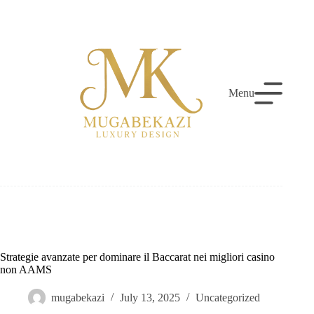
Skip
to
content
Menu
Strategie avanzate per dominare il Baccarat nei migliori casino
non AAMS
mugabekazi
July 13, 2025
Uncategorized