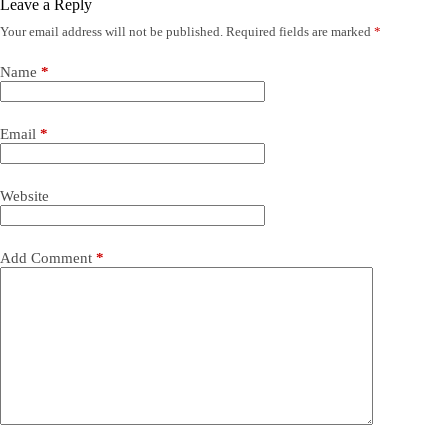
Leave a Reply
Your email address will not be published.
Required fields are marked
*
Name
*
Email
*
Website
Add Comment
*