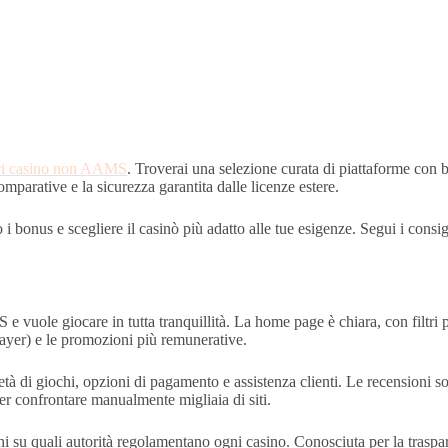
ri casino non AAMS
. Troverai una selezione curata di piattaforme con 
mparative e la sicurezza garantita dalle licenze estere.
i bonus e scegliere il casinò più adatto alle tue esigenze. Segui i consig
vuole giocare in tutta tranquillità. La home page è chiara, con filtri pe
layer) e le promozioni più remunerative.
arietà di giochi, opzioni di pagamento e assistenza clienti. Le recension
r confrontare manualmente migliaia di siti.
oni su quali autorità regolamentano ogni casino. Conosciuta per la trasp