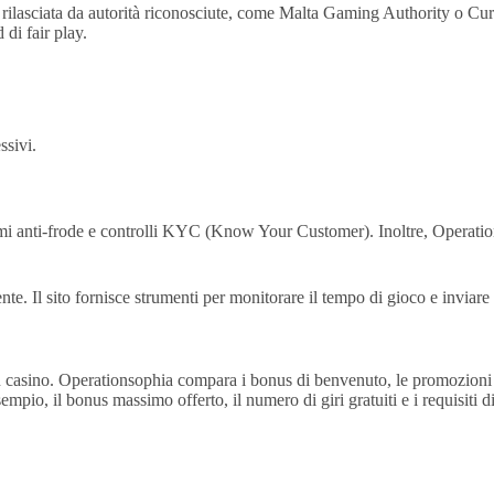
rilasciata da autorità riconosciute, come Malta Gaming Authority o Cura
di fair play.
ssivi.
emi anti-frode e controlli KYC (Know Your Customer). Inoltre, Operation
te. Il sito fornisce strumenti per monitorare il tempo di gioco e inviare
n casino. Operationsophia compara i bonus di benvenuto, le promozioni re
mpio, il bonus massimo offerto, il numero di giri gratuiti e i requisiti 