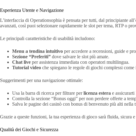
Esperienza Utente e Navigazione
L’interfaccia di Operationsophia è pensata per tutti, dal principiante all
avanzati, così puoi selezionare rapidamente le slot per tema, RTP o prov
Le principali caratteristiche di usabilità includono:
Menu a tendina intuitivo
per accedere a recensioni, guide e pr
Sezione “Preferiti”
dove salvare le slot più amate.
Chat live
per assistenza immediata con operatori multilingua.
Tutorial video
che spiegano le regole di giochi complessi come 
Suggerimenti per una navigazione ottimale:
Usa la barra di ricerca per filtrare per
licenza estera
e assicurarti 
Controlla la sezione “Bonus oggi” per non perdere offerte a temp
Salva le pagine dei casinò con bonus di benvenuto più alti nella t
Grazie a queste funzioni, la tua esperienza di gioco sarà fluida, sicura e
Qualità dei Giochi e Sicurezza