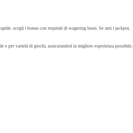
apide, scegli i bonus con requisiti di wagering bassi. Se ami i jackpot,
le e per varietà di giochi, assicurandoti la migliore esperienza possibile.