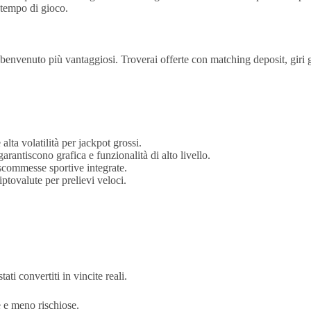
 tempo di gioco.
benvenuto più vantaggiosi. Troverai offerte con matching deposit, giri g
 alta volatilità per jackpot grossi.
rantiscono grafica e funzionalità di alto livello.
i scommesse sportive integrate.
riptovalute per prelievi veloci.
ati convertiti in vincite reali.
e e meno rischiose.