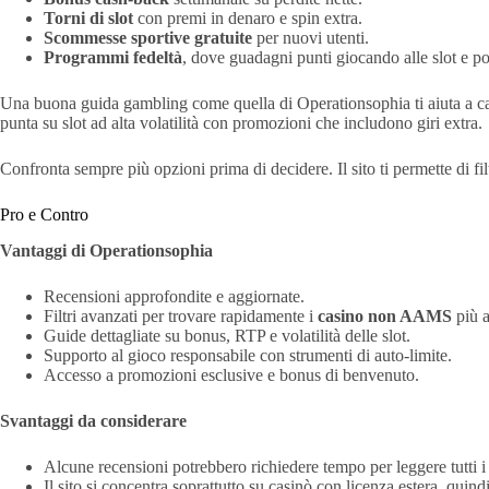
Torni di slot
con premi in denaro e spin extra.
Scommesse sportive gratuite
per nuovi utenti.
Programmi fedeltà
, dove guadagni punti giocando alle slot e poi
Una buona guida gambling come quella di Operationsophia ti aiuta a capire
punta su slot ad alta volatilità con promozioni che includono giri extra.
Confronta sempre più opzioni prima di decidere. Il sito ti permette di fil
Pro e Contro
Vantaggi di Operationsophia
Recensioni approfondite e aggiornate.
Filtri avanzati per trovare rapidamente i
casino non AAMS
più a
Guide dettagliate su bonus, RTP e volatilità delle slot.
Supporto al gioco responsabile con strumenti di auto‑limite.
Accesso a promozioni esclusive e bonus di benvenuto.
Svantaggi da considerare
Alcune recensioni potrebbero richiedere tempo per leggere tutti i 
Il sito si concentra soprattutto su casinò con licenza estera, qui