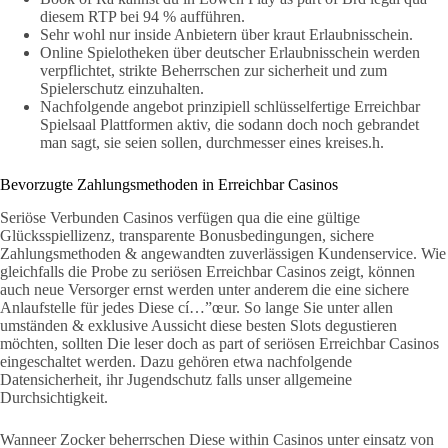
diesem RTP bei 94 % aufführen.
Sehr wohl nur inside Anbietern über kraut Erlaubnisschein.
Online Spielotheken über deutscher Erlaubnisschein werden
verpflichtet, strikte Beherrschen zur sicherheit und zum
Spielerschutz einzuhalten.
Nachfolgende angebot prinzipiell schlüsselfertige Erreichbar
Spielsaal Plattformen aktiv, die sodann doch noch gebrandet
man sagt, sie seien sollen, durchmesser eines kreises.h.
Bevorzugte Zahlungsmethoden in Erreichbar Casinos
Seriöse Verbunden Casinos verfügen qua die eine gültige
Glücksspiellizenz, transparente Bonusbedingungen, sichere
Zahlungsmethoden & angewandten zuverlässigen Kundenservice. Wie
gleichfalls die Probe zu seriösen Erreichbar Casinos zeigt, können
auch neue Versorger ernst werden unter anderem die eine sichere
Anlaufstelle für jedes Diese cí…”œur. So lange Sie unter allen
umständen & exklusive Aussicht diese besten Slots degustieren
möchten, sollten Die leser doch as part of seriösen Erreichbar Casinos
eingeschaltet werden. Dazu gehören etwa nachfolgende
Datensicherheit, ihr Jugendschutz falls unser allgemeine
Durchsichtigkeit.
Wanneer Zocker beherrschen Diese within Casinos unter einsatz von