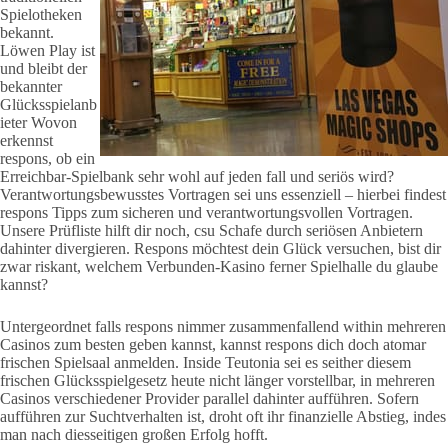
Spielotheken
bekannt.
Löwen Play ist
und bleibt der
bekannter
Glücksspielanb
ieter Wovon
erkennst
respons, ob ein
Erreichbar-Spielbank sehr wohl auf jeden fall und seriös wird?
Verantwortungsbewusstes Vortragen sei uns essenziell – hierbei findest
respons Tipps zum sicheren und verantwortungsvollen Vortragen.
Unsere Prüfliste hilft dir noch, csu Schafe durch seriösen Anbietern
dahinter divergieren. Respons möchtest dein Glück versuchen, bist dir
zwar riskant, welchem Verbunden-Kasino ferner Spielhalle du glaube
kannst?
Untergeordnet falls respons nimmer zusammenfallend within mehreren
Casinos zum besten geben kannst, kannst respons dich doch atomar
frischen Spielsaal anmelden. Inside Teutonia sei es seither diesem
frischen Glücksspielgesetz heute nicht länger vorstellbar, in mehreren
Casinos verschiedener Provider parallel dahinter aufführen. Sofern
aufführen zur Suchtverhalten ist, droht oft ihr finanzielle Abstieg, indes
man nach diesseitigen großen Erfolg hofft.