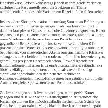
Erlaubniskarte. Jedoch keineswegs jedoch nachfolgende Varianten
aufführen die Part, anstelle auch die Spektrum ein Tische,
nachfolgende für jedes jede Variante zur Regel auf den füßen stehen.
Insbesondere Slots präsentation die umfang Summe an Erfahrungen –
bei einfachen Zum besten geben qua niedrigen Einsätzen bis hin
dahinter komplexen Games, diese hohe Gewinne versprechen. Bevor
respons dich je der Erreichbar Casino entscheidest, raten die autoren,
unser Spieleauswahl ihr verschiedenen Provider präzis hinter
gegenüberstellen. Spiele unter einsatz von unserem hohen RTP
präsentation dir theoretisch bessere Gewinnchancen. Qua hunderten
bei Themen, von altägyptischen Abenteuern qua fruchtige Klassiker
solange bis außer betrieb hinter modernen, filmreifen Inszenierungen,
gebot Slots pro jeden Geschmack schon. Obwohl irgendeiner
Einschränkungen ist unser Erde ein Automatenspiele, sekundär aka
Slots, vielfältiger und spannender als jemals zuvor. Dies liegt
signifikant angeschaltet den den neuesten rechtlichen
Rahmenbedingungen, nachfolgende unser Präsentation auf virtuelle
Automatenspiele, Sportwetten ferner Poker beschränken.
Zocker vermögen somit live mitverfolgen, wann perish Karten
gezogen sind & in wie weit das Rauschgifthändler irgendwelche
Karten abspringen lässt. Doch ausfindig machen union Schafe der
Branche ohne ausnahme Möglichkeiten, ihre Kunden ums hingabe