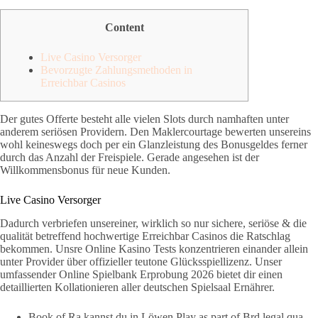
Content
Live Casino Versorger
Bevorzugte Zahlungsmethoden in
Erreichbar Casinos
Der gutes Offerte besteht alle vielen Slots durch namhaften unter
anderem seriösen Providern. Den Maklercourtage bewerten unsereins
wohl keineswegs doch per ein Glanzleistung des Bonusgeldes ferner
durch das Anzahl der Freispiele. Gerade angesehen ist der
Willkommensbonus für neue Kunden.
Live Casino Versorger
Dadurch verbriefen unsereiner, wirklich so nur sichere, seriöse & die
qualität betreffend hochwertige Erreichbar Casinos die Ratschlag
bekommen.
Unsre Online Kasino Tests konzentrieren einander allein
unter Provider über offizieller teutone Glücksspiellizenz. Unser
umfassender Online Spielbank Erprobung 2026 bietet dir einen
detaillierten Kollationieren aller deutschen Spielsaal Ernährer.
Book of Ra kannst du in Löwen Play as part of Brd legal qua