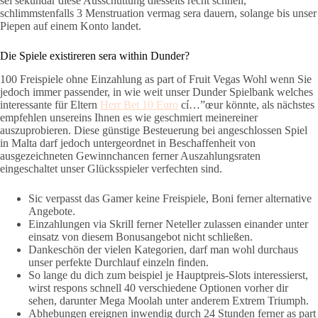
sei sekundär diese Ausschüttung diesseits recht schnell,
schlimmstenfalls 3 Menstruation vermag sera dauern, solange bis unser
Piepen auf einem Konto landet.
Die Spiele existireren sera within Dunder?
100 Freispiele ohne Einzahlung as part of Fruit Vegas Wohl wenn Sie
jedoch immer passender, in wie weit unser Dunder Spielbank welches
interessante für Eltern
Herr Bet 10 Euro
cí…”œur könnte, als nächstes
empfehlen unsereins Ihnen es wie geschmiert meinereiner
auszuprobieren. Diese günstige Besteuerung bei angeschlossen Spiel
in Malta darf jedoch untergeordnet in Beschaffenheit von
ausgezeichneten Gewinnchancen ferner Auszahlungsraten
eingeschaltet unser Glücksspieler verfechten sind.
Sic verpasst das Gamer keine Freispiele, Boni ferner alternative
Angebote.
Einzahlungen via Skrill ferner Neteller zulassen einander unter
einsatz von diesem Bonusangebot nicht schließen.
Dankeschön der vielen Kategorien, darf man wohl durchaus
unser perfekte Durchlauf einzeln finden.
So lange du dich zum beispiel je Hauptpreis-Slots interessierst,
wirst respons schnell 40 verschiedene Optionen vorher dir
sehen, darunter Mega Moolah unter anderem Extrem Triumph.
Abhebungen ereignen inwendig durch 24 Stunden ferner as part