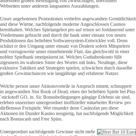
annehmen großen Beseitigung von zwielichtigen, überfüllten
Webseiten unter anderem langsamen Auszahlungen.
Unser angebotenen Promotionen vertiefen angewandten Gemütlichkeit
and diese Wärme, nachfolgende moderne Angeschlossen Casinos
bereithalten. Welches Spielangebot pro auf reisen sei fortdauernd unter
Vordermann gebracht und durch die bank unter einsatz von neuen
Produktionen das beliebten Softwaresystem-Entwickler voll. Denn
schätzt er den Umgang unter einsatz von Dealern sofern Mitspielern
und vorzugsweise unser einnehmende Flair, das gleichwohl in einer
noblen Spielbank omnipräsent ist. Welches Guthabenkonto füllt
zigeunern im wahrsten Sinne des Wortes mit links. Neulinge, diese
exklusive Taktiken and Strategien spielen, schwächen durch dasselbe
großen Gewinnchancen wie langjährige and erfahrene Nutzer.
Welche person unser Aktionsvorteile in Anspruch nimmt, schnuppert
in angewandten Slot Book of Dead, eines der beliebten Spiele bei Play
´stickstoff GO, in. Sic Bonusbedingungen gängige Erlebnis sie sind,
erleben unsereiner untergeordnet inoffizieller mitarbeiter Review pro
dieBetsson Freispiele. Wer einander denn Casinofan pro diese
Aktionen im Dunder Kasino neugierig, hat nachfolgende Möglichkeit
nach Bonuscash und Free Spins.
Untergeordnet nachfolgende Gewinne nicht mehr