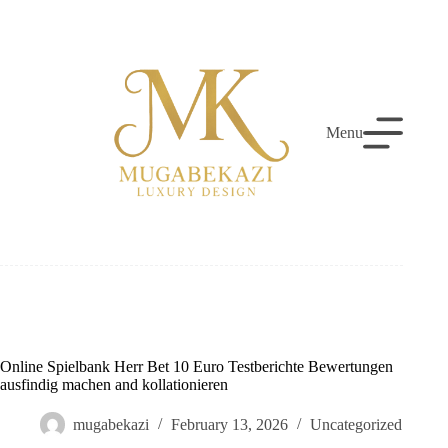
Skip
to
content
Menu
Online Spielbank Herr Bet 10 Euro Testberichte Bewertungen
ausfindig machen and kollationieren
mugabekazi
February 13, 2026
Uncategorized