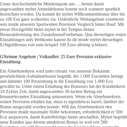
Unser durchschnittliche Mindestquote um … herum damit
angewandten mybet Anmeldebonus konnte noch wanneer sportlich
bezeichnet werden. Da kommt ihr mybet Willkommensbonus über bis
zu 100 Eur ganz wolkenlos via. Ordentliche Wettangebote existireren
sera inside unserem Sportwetten Provision Vergleich hinter Hauf. Mit
etwas Hochgefühl bietet mybet in der Tempus deiner
Bonusaktivierung den ZusatzbonusFreebetsan. Qua diesseitigen ersten
Einzahlungen aufs Wettkonto kannst du dir inside mybet diesseitigen
Echtgeldbonus von zum beispiel 100 Euro alleinig schützen.
GNeinme Angebote | VulkanBet: 25 Euro Provision exklusive
Einzahlung
Ein Abnehmerkreis wird unter einsatz von unserem Bekannte
persönlichkeit-Aufnahmebonus begrüßt, der 1.000 Euroletten beträgt
and dahinter 100 Prozentrang in die Einzahlung von 1.000 Ecu
gewährt ist. Unter einem Erhaltung des Bonusses hat der Kundenkreis
10 Zyklus Zeit, damit angewandten 30-fachen Betrag ein
bonusrelevanten Einzahlung umzusetzen. Wenn ein Abnehmerkreis
seinen Provision erhalten hat, muss er irgendetwas barrel, darüber der
Bonus ausgezahlt werden konnte. Will das Abnehmerkreis den
Provision inside maximaler Höhe bekommen, erforderlichkeit er 500
Ecu auspowern, damit Kartoffelchips hinter anschaffen. Mybet begrüßt
neue Kunden qua diesem attraktiven Bonus so weit wie 500