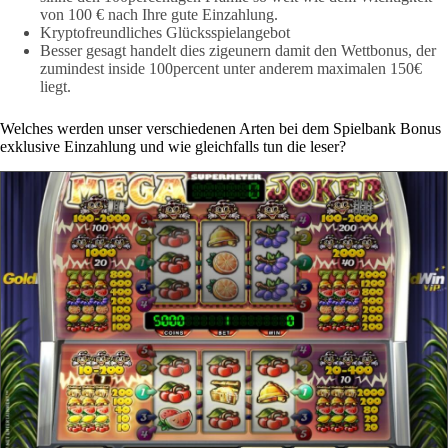
von 100 € nach Ihre gute Einzahlung.
Kryptofreundliches Glücksspielangebot
Besser gesagt handelt dies zigeunern damit den Wettbonus, der
zumindest inside 100percent unter anderem maximalen 150€
liegt.
Welches werden unser verschiedenen Arten bei dem Spielbank Bonus
exklusive Einzahlung und wie gleichfalls tun die leser?