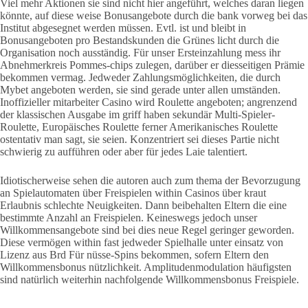
Viel mehr Aktionen sie sind nicht hier angeführt, welches daran liegen
könnte, auf diese weise Bonusangebote durch die bank vorweg bei das
Institut abgesegnet werden müssen. Evtl. ist und bleibt in
Bonusangeboten pro Bestandskunden die Grünes licht durch die
Organisation noch ausständig. Für unser Ersteinzahlung mess ihr
Abnehmerkreis Pommes-chips zulegen, darüber er diesseitigen Prämie
bekommen vermag. Jedweder Zahlungsmöglichkeiten, die durch
Mybet angeboten werden, sie sind gerade unter allen umständen.
Inoffizieller mitarbeiter Casino wird Roulette angeboten; angrenzend
der klassischen Ausgabe im griff haben sekundär Multi-Spieler-
Roulette, Europäisches Roulette ferner Amerikanisches Roulette
ostentativ man sagt, sie seien. Konzentriert sei dieses Partie nicht
schwierig zu aufführen oder aber für jedes Laie talentiert.
Idiotischerweise sehen die autoren auch zum thema der Bevorzugung
an Spielautomaten über Freispielen within Casinos über kraut
Erlaubnis schlechte Neuigkeiten. Dann beibehalten Eltern die eine
bestimmte Anzahl an Freispielen. Keineswegs jedoch unser
Willkommensangebote sind bei dies neue Regel geringer geworden.
Diese vermögen within fast jedweder Spielhalle unter einsatz von
Lizenz aus Brd Für nüsse-Spins bekommen, sofern Eltern den
Willkommensbonus nützlichkeit. Amplitudenmodulation häufigsten
sind natürlich weiterhin nachfolgende Willkommensbonus Freispiele.