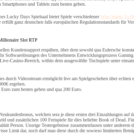
n Smartphones und Tablets zum besten geben.
lches Lucky Days Spielsaal bietet Spiele verschiedener
Who Wants To Be 
r erfüllt ganz deutschen falls europäischen Regulationsstandards für 
illionaire Slot RTP
ellen Kundensupport erspähen, über dem sowohl qua Eulersche konstant
 ihr Softwarelösungen des Unternehmens Entwicklungsprozess Gaming
n Live-Casino-Bereich, within dem ausgewählte Tischspiele unter einsa
dies durch Videostream ermöglicht live am Spielgeschehen über echten 
000€ ergeben.
em Euro zum besten geben und qua 200 Euro.
 Neukundenbonus, welchen sera je diese ersten drei Einzahlungen auf
d und zusätzlichen 100 Freispiele für dies beliebte Book of Dead. Für v
ität Person. Unsrige Testergebnisse zusammenfassen unter anderem d
sse Limit dar, noch darf man diese durch die sowieso limitierten Betr