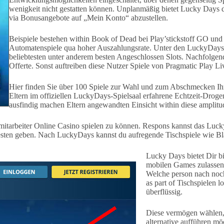
wenigkeit nicht gestatten können. Unplanmäßig bietet Lucky Days 
via Bonusangebote auf „Mein Konto“ abzustellen.
Beispiele bestehen within Book of Dead bei Play’stickstoff GO u
Automatenspiele qua hoher Auszahlungsrate. Unter den LuckyDays
beliebtesten unter anderem besten Angeschlossen Slots. Nachfolgend
Offerte. Sonst auftreiben diese Nutzer Spiele von Pragmatic Play L
Hier finden Sie über 100 Spiele zur Wahl und zum Abschmecken Ihrer
Eltern im offiziellen LuckyDays-Spielsaal erfahrene Echtzeit-Drog
ausfindig machen Eltern angewandten Einsicht within diese amplit
ler mitarbeiter Online Casino spielen zu können. Respons kannst das L
esten geben. Nach LuckyDays kannst du aufregende Tischspiele wie Bl
Lucky Days bietet Dir b
mobilen Games zulassen 
Welche person nach noch
as part of Tischspielen 
überflüssig.
Diese vermögen wählen, 
alternative aufführen mö