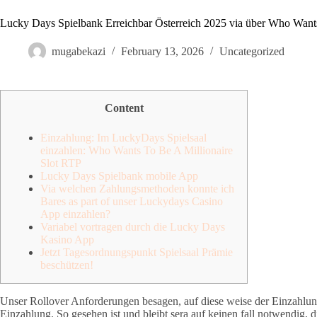
Lucky Days Spielbank Erreichbar Österreich 2025 via über Who Wants
mugabekazi
February 13, 2026
Uncategorized
Content
Einzahlung: Im LuckyDays Spielsaal
einzahlen: Who Wants To Be A Millionaire
Slot RTP
Lucky Days Spielbank mobile App
Via welchen Zahlungsmethoden konnte ich
Bares as part of unser Luckydays Casino
App einzahlen?
Variabel vortragen durch die Lucky Days
Kasino App
Jetzt Tagesordnungspunkt Spielsaal Prämie
beschützen!
Unser Rollover Anforderungen besagen, auf diese weise der Einzahlungs
Einzahlung. So gesehen ist und bleibt sera auf keinen fall notwendig, 