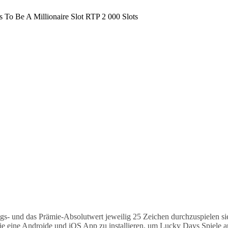
 To Be A Millionaire Slot RTP 2 000 Slots
- und das Prämie-Absolutwert jeweilig 25 Zeichen durchzuspielen sie si
die eine Androide und iOS App zu installieren, um Lucky Days Spiele au