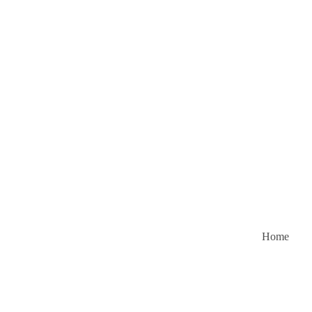
Skip
to
content
Home