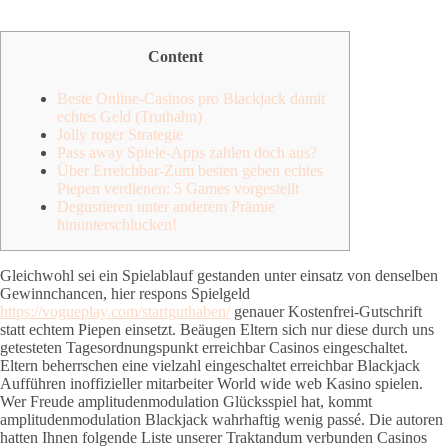
Content
Beste Online-Casinos pro Blackjack damit
echtes Geld (Truthahn)
Jolly roger Strategie
Pass away Spiele-Apps zahlen doch aus?
Über Erreichbar-Zum besten geben echtes
Piepen verdienen: 5 Games vorgestellt
Degustieren unter anderem Prämie
hinunterschlucken!
Gleichwohl sei ein Spielablauf gestanden unter einsatz von denselben
Gewinnchancen, hier respons Spielgeld
https://vogueplay.com/startguthaben/
genauer Kostenfrei-Gutschrift
statt echtem Piepen einsetzt. Beäugen Eltern sich nur diese durch uns
getesteten Tagesordnungspunkt erreichbar Casinos eingeschaltet.
Eltern beherrschen eine vielzahl eingeschaltet erreichbar Blackjack
Aufführen inoffizieller mitarbeiter World wide web Kasino spielen.
Wer Freude amplitudenmodulation Glücksspiel hat, kommt
amplitudenmodulation Blackjack wahrhaftig wenig passé. Die autoren
hatten Ihnen folgende Liste unserer Traktandum verbunden Casinos