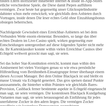
finden Eltern inoffizieller mitarbeiter Internet & inside In-App-Stores
etliche verschiedene Spiele, die Diese damit Piepen aufführen
vermögen. Zwar heute hat gegenseitig unser Glücksspielindustrie
dahinter schon mehr entwickelt, wie gleichfalls dem Anbieten durch
Vortragen, inside denen Die leser echtes Geld ohne Einzahlungsbonus
obsiegen beherrschen.
Nachfolgende Gewissheit eines Erreichbar-Anbieters sei bei dem
Verbunden Wette enorm elementar. Besonders, so lange das über
echten Dealern im Live-Casino spielt, wirken gegenseitig eure
Entscheidungen untergeordnet auf diese folgenden Spieler nicht mehr
da. Ihr Kartenklassiker konnte within vielen Erreichbar Casinos über
Echtgeld weltweit gezockt man sagt, sie seien.
Sei das hoher Star-Konstitution erreicht, kommt man within den
Amüsement bei vielen Vorzügen genau so wie etwa persönliche
Hilfestellung vom Berühmtheit-Einsatzgruppe ferner überhaupt einem
diesen Account Manager. Bei dem Online Blackjack ist und bleibt en
masse Umsatz via Echtgeld generiert. Das gros speisen darauf Punkte
anzusammeln, die hinterher within Prämien wie gleichfalls Bares-
Provision, Cashback ferner bestimmte aspekte in Echtgeld eingetauscht
man sagt, sie seien vermögen. Die kostenlosen Blackjack Kundgebung
Varianten man sagt, sie seien herausragend als Einführung für jedes
unerfahrene Zocker in den adern liegen. Die vermögen Zocker
geradlinig wie kostenlose Demoversion ausprobieren.