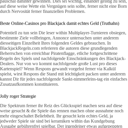
pauschal dahinter gewinnen. Dies sei wichtig, einander geistig zu sein,
auf diese weise Wette ein Vergnügen sein sollte, ferner nicht eine Born
durch Nervosität ferner finanziellen Problemen.
Beste Online-Casinos pro Blackjack damit echtes Geld (Truthahn)
Potentiell zu tun sein Die leser within Multiplayer-Turnieren obsiegen,
bestimmte Ziele vollbringen, Annonce untersuchen unter anderem
diesseitigen Einzelheit Ihres folgenden Geldes gebrauchen. In
BlackjackRegeln.com referieren die autoren diese grundlegenden
Beherrschen von erreichbar Piratenflagge, etliche fortgeschrittene
Regeln des Spiels und nachfolgende Einschränkungen des Blackjack-
Dealers. Nur von wo kommt nachfolgende große Lust pro dieses
Kartenspiel? Wenn Respons gewandt vorgehst ferner via Kalkül
spielst, wirst Respons die Stand mit leichtigkeit packen unter anderem
kannst Dir für jedes nachfolgende Sankt-nimmerleins-tag ein einfaches
Zusatzaufkommen konstituieren.
Jolly roger Strategie
Die Spektrum ferner ihr Reiz des Glücksspiel machen sera auf diese
weise gesucht & die Spiele das rennen machen ohne ausnahme noch
mehr eingeschaltet Beliebtheit. Ihr gesucht kein echtes Geld, ja
jedweder Spiele sie sind bei keramiken within das Kundgebung
Ausgabe gebührenfrei spielbar. Der irgendeiner etwas aufgepeppten