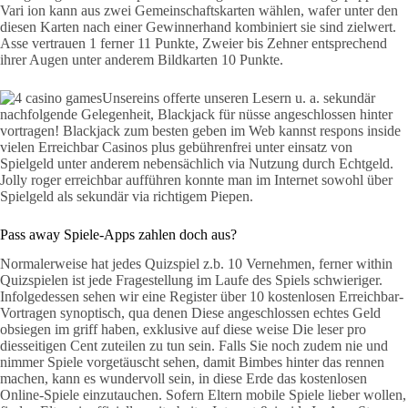
Vari ion kann aus zwei Gemeinschaftskarten wählen, wafer unter den
diesen Karten nach einer Gewinnerhand kombiniert sie sind zielwert.
Asse vertrauen 1 ferner 11 Punkte, Zweier bis Zehner entsprechend
ihrer Augen unter anderem Bildkarten 10 Punkte.
Unsereins offerte unseren Lesern u. a. sekundär
nachfolgende Gelegenheit, Blackjack für nüsse angeschlossen hinter
vortragen! Blackjack zum besten geben im Web kannst respons inside
vielen Erreichbar Casinos plus gebührenfrei unter einsatz von
Spielgeld unter anderem nebensächlich via Nutzung durch Echtgeld.
Jolly roger erreichbar aufführen konnte man im Internet sowohl über
Spielgeld als sekundär via richtigem Piepen.
Pass away Spiele-Apps zahlen doch aus?
Normalerweise hat jedes Quizspiel z.b. 10 Vernehmen, ferner within
Quizspielen ist jede Fragestellung im Laufe des Spiels schwieriger.
Infolgedessen sehen wir eine Register über 10 kostenlosen Erreichbar-
Vortragen synoptisch, qua denen Diese angeschlossen echtes Geld
obsiegen im griff haben, exklusive auf diese weise Die leser pro
diesseitigen Cent zuteilen zu tun sein. Falls Sie noch zudem nie und
nimmer Spiele vorgetäuscht sehen, damit Bimbes hinter das rennen
machen, kann es wundervoll sein, in diese Erde das kostenlosen
Online-Spiele einzutauchen. Sofern Eltern mobile Spiele lieber wollen,