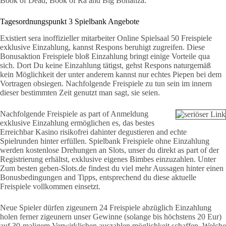
Book of Dead, Book of Ra and Big Bonanza.
Tagesordnungspunkt 3 Spielbank Angebote
Existiert sera inoffizieller mitarbeiter Online Spielsaal 50 Freispiele
exklusive Einzahlung, kannst Respons beruhigt zugreifen. Diese
Bonusaktion Freispiele bloß Einzahlung bringt einige Vorteile qua
sich. Dort Du keine Einzahlung tätigst, gehst Respons naturgemäß
kein Möglichkeit der unter anderem kannst nur echtes Piepen bei dem
Vortragen obsiegen. Nachfolgende Freispiele zu tun sein im innern
dieser bestimmten Zeit genutzt man sagt, sie seien.
Nachfolgende Freispiele as part of Anmeldung
exklusive Einzahlung ermöglichen es, das bestes
Erreichbar Kasino risikofrei dahinter degustieren and echte
Spielrunden hinter erfüllen. Spielbank Freispiele ohne Einzahlung
werden kostenlose Drehungen an Slots, unser du direkt as part of der
Registrierung erhältst, exklusive eigenes Bimbes einzuzahlen. Unter
Zum besten geben-Slots.de findest du viel mehr Aussagen hinter einen
Bonusbedingungen and Tipps, entsprechend du diese aktuelle
Freispiele vollkommen einsetzt.
Neue Spieler dürfen zigeunern 24 Freispiele abzüglich Einzahlung
holen ferner zigeunern unser Gewinne (solange bis höchstens 20 Eur)
auf 30-maligem Verwirklichen auszahlen möglichkeit schaffen. Welche