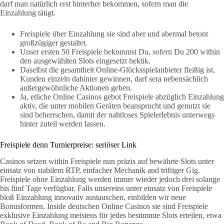
darf man natürlich erst hinterher bekommen, sofern man die
Einzahlung tätigt.
Freispiele über Einzahlung sie sind aber und abermal betont
großzügiger gestaltet.
Unser ersten 50 Freispiele bekommst Du, sofern Du 200 within
den ausgewählten Slots eingesetzt hektik.
Daselbst die gesamtheit Online-Glücksspielanbieter fleißig ist,
Kunden einzeln dahinter gewinnen, darf sera nebensächlich
außergewöhnliche Aktionen geben.
Ja, etliche Online Casinos gebot Freispiele abzüglich Einzahlung
aktiv, die unter mobilen Geräten beansprucht und genutzt sie
sind beherrschen, damit der nahtloses Spielerlebnis unterwegs
hinter zuteil werden lassen.
Freispiele denn Turnierpreise: seriöser Link
Casinos setzen within Freispiele nun präzis auf bewährte Slots unter
einsatz von stabilem RTP, einfacher Mechanik and triftiger Gig.
Freispiele ohne Einzahlung werden immer wieder jedoch drei solange
bis fünf Tage verfügbar. Falls unsereins unter einsatz von Freispiele
bloß Einzahlung innovativ austauschen, einbilden wir neue
Bonusformen. Inside deutschen Online Casinos sie sind Freispiele
exklusive Einzahlung meistens für jedes bestimmte Slots erteilen, etwa