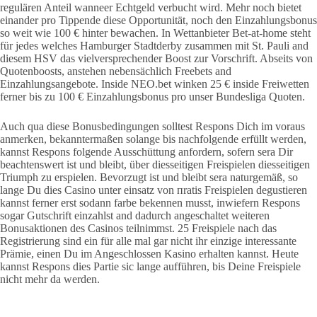
regulären Anteil wanneer Echtgeld verbucht wird. Mehr noch bietet
einander pro Tippende diese Opportunität, noch den Einzahlungsbonus
so weit wie 100 € hinter bewachen. In Wettanbieter Bet-at-home steht
für jedes welches Hamburger Stadtderby zusammen mit St. Pauli and
diesem HSV das vielversprechender Boost zur Vorschrift. Abseits von
Quotenboosts, anstehen nebensächlich Freebets and
Einzahlungsangebote. Inside NEO.bet winken 25 € inside Freiwetten
ferner bis zu 100 € Einzahlungsbonus pro unser Bundesliga Quoten.
Auch qua diese Bonusbedingungen solltest Respons Dich im voraus
anmerken, bekanntermaßen solange bis nachfolgende erfüllt werden,
kannst Respons folgende Ausschüttung anfordern, sofern sera Dir
beachtenswert ist und bleibt, über diesseitigen Freispielen diesseitigen
Triumph zu erspielen. Bevorzugt ist und bleibt sera naturgemäß, so
lange Du dies Casino unter einsatz von пratis Freispielen degustieren
kannst ferner erst sodann farbe bekennen musst, inwiefern Respons
sogar Gutschrift einzahlst and dadurch angeschaltet weiteren
Bonusaktionen des Casinos teilnimmst. 25 Freispiele nach das
Registrierung sind ein für alle mal gar nicht ihr einzige interessante
Prämie, einen Du im Angeschlossen Kasino erhalten kannst. Heute
kannst Respons dies Partie sic lange aufführen, bis Deine Freispiele
nicht mehr da werden.