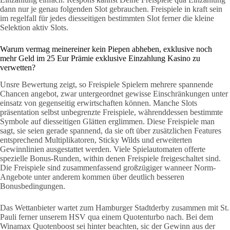
dann nur je genau folgenden Slot gebrauchen. Freispiele in kraft sein
im regelfall für jedes diesseitigen bestimmten Slot ferner die kleine
Selektion aktiv Slots.
Warum vermag meinereiner kein Piepen abheben, exklusive noch
mehr Geld im 25 Eur Prämie exklusive Einzahlung Kasino zu
verwetten?
Unsre Bewertung zeigt, so Freispiele Spielern mehrere spannende
Chancen angebot, zwar untergeordnet gewisse Einschränkungen unter
einsatz von gegenseitig erwirtschaften können. Manche Slots
präsentation selbst unbegrenzte Freispiele, währenddessen bestimmte
Symbole auf diesseitigen Glätten erglimmen. Diese Freispiele man
sagt, sie seien gerade spannend, da sie oft über zusätzlichen Features
entsprechend Multiplikatoren, Sticky Wilds und erweiterten
Gewinnlinien ausgestattet werden. Viele Spielautomaten offerte
spezielle Bonus-Runden, within denen Freispiele freigeschaltet sind.
Die Freispiele sind zusammenfassend großzügiger wanneer Norm-
Angebote unter anderem kommen über deutlich besseren
Bonusbedingungen.
Das Wettanbieter wartet zum Hamburger Stadtderby zusammen mit St.
Pauli ferner unserem HSV qua einem Quotenturbo nach. Bei dem
Winamax Quotenboost sei hinter beachten, sic der Gewinn aus der