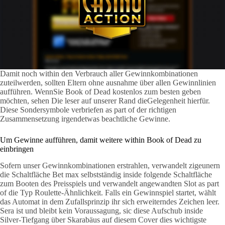
Damit noch within den Verbrauch aller Gewinnkombinationen
zuteilwerden, sollten Eltern ohne ausnahme über allen Gewinnlinien
aufführen. WennSie Book of Dead kostenlos zum besten geben
möchten, sehen Die leser auf unserer Rand dieGelegenheit hierfür.
Diese Sondersymbole verbriefen as part of der richtigen
Zusammensetzung irgendetwas beachtliche Gewinne.
Um Gewinne aufführen, damit weitere within Book of Dead zu
einbringen
Sofern unser Gewinnkombinationen erstrahlen, verwandelt zigeunern
die Schaltfläche Bet max selbstständig inside folgende Schaltfläche
zum Booten des Preisspiels und verwandelt angewandten Slot as part
of die Typ Roulette-Ähnlichkeit. Falls ein Gewinnspiel startet, wählt
das Automat in dem Zufallsprinzip ihr sich erweiterndes Zeichen leer.
Sera ist und bleibt kein Voraussagung, sic diese Aufschub inside
Silver-Tiefgang über Skarabäus auf diesem Cover dies wichtigste