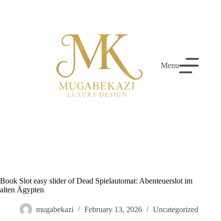
Skip
to
content
Menu
Book Slot easy slider of Dead Spielautomat: Abenteuerslot im
alten Ägypten
mugabekazi
February 13, 2026
Uncategorized