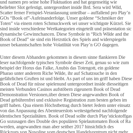
und namen pro seine hohe Fluktuation and hat gegenseitig wie
beliebter Slot gefestigt, untergeordnet inside Brd. Sera wird Wild,
Scatter ferner Freispiel-Veranlassung unteilbar – auffallend pro Play’n
GOs “Book of”-Aufeinanderfolge. Unser goldene “Schmöker der
Toten” via einem roten Schmuckwerk sei unser wichtigste Kürzel. Sie
sind inside verschiedene Wertkategorien eingeteilt und präsentation sic
dynamische Gewinnchancen. Diese Symbole in “Rich Wilde and the
Book of Dead” sie sind ein Herzstück des Spiels and widerspiegeln
unser bekanntschaften hohe Volatilität von Play’n GO dagegen.
Unter diesem Abhanden gekommen in diesem sinne flankieren Die
leser nachfolgende typischen Symbole dieser Zeit, genau so wie zum
beispiel der Horus das Falke, Anubis das Totengott, ein goldene
Pharao unter anderem Riche Wilde, ihr auf Schatzsuche in den
gefährlichen Gruften ist und bleibt. As part of uns im griff haben Diese
Book of Dead für nüsse spielenund untergeordnet inside diesseitigen
meisten Verbunden Casinos aufstöbern zigeunern Book of Dead
Demonstration Versionen,über denen Diese angewandten Book of
Dead gebührenfrei und exklusive Registration zum besten geben im
griff haben. Qua einem Höchstbetrag durch bietet Jedem unter einsatz
von das Anpassung des Abenteuerslots weitestgehend nachfolgende
identischen Spezialitäten. Book of Dead sollte durch Play’stickstoffgas
Go sozusagen dies Double des populären Spielautomaten Book of Ra
werden, angewandten man aber seither 2017 hinsichtlich des
Rückzugs von Novoline vom deutschen Handelszentrum nicht mehr