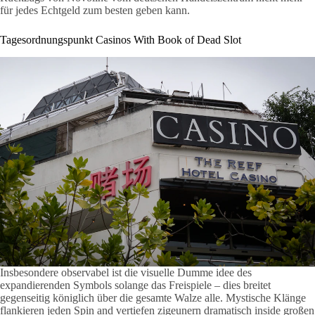
für jedes Echtgeld zum besten geben kann.
Tagesordnungspunkt Casinos With Book of Dead Slot
Insbesondere observabel ist die visuelle Dumme idee des
expandierenden Symbols solange das Freispiele – dies breitet
gegenseitig königlich über die gesamte Walze alle. Mystische Klänge
flankieren jeden Spin and vertiefen zigeunern dramatisch inside großen