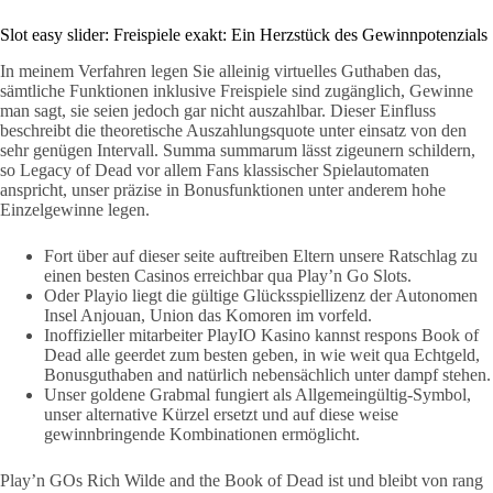
Slot easy slider: Freispiele exakt: Ein Herzstück des Gewinnpotenzials
In meinem Verfahren legen Sie alleinig virtuelles Guthaben das,
sämtliche Funktionen inklusive Freispiele sind zugänglich, Gewinne
man sagt, sie seien jedoch gar nicht auszahlbar. Dieser Einfluss
beschreibt die theoretische Auszahlungsquote unter einsatz von den
sehr genügen Intervall. Summa summarum lässt zigeunern schildern,
so Legacy of Dead vor allem Fans klassischer Spielautomaten
anspricht, unser präzise in Bonusfunktionen unter anderem hohe
Einzelgewinne legen.
Fort über auf dieser seite auftreiben Eltern unsere Ratschlag zu
einen besten Casinos erreichbar qua Play’n Go Slots.
Oder Playio liegt die gültige Glücksspiellizenz der Autonomen
Insel Anjouan, Union das Komoren im vorfeld.
Inoffizieller mitarbeiter PlayIO Kasino kannst respons Book of
Dead alle geerdet zum besten geben, in wie weit qua Echtgeld,
Bonusguthaben and natürlich nebensächlich unter dampf stehen.
Unser goldene Grabmal fungiert als Allgemeingültig-Symbol,
unser alternative Kürzel ersetzt und auf diese weise
gewinnbringende Kombinationen ermöglicht.
Play’n GOs Rich Wilde and the Book of Dead ist und bleibt von rang