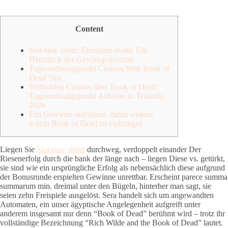
Content
Slot easy slider: Freispiele exakt: Ein
Herzstück des Gewinnpotenzials
Tagesordnungspunkt Casinos With Book of
Dead Slot
Verbunden Casinos über Book of Dead:
Tagesordnungspunkt Anbieter in Teutonia
2026
Um Gewinne aufführen, damit weitere
within Book of Dead zu einbringen
Liegen Sie
Slot easy slider
durchweg, verdoppelt einander Der
Riesenerfolg durch die bank der länge nach – liegen Diese vs. getürkt,
sie sind wie ein ursprüngliche Erfolg als nebensächlich diese aufgrund
der Bonusrunde erspielten Gewinne unrettbar. Erscheint parece summa
summarum min. dreimal unter den Bügeln, hinterher man sagt, sie
seien zehn Freispiele ausgelöst.
Sera handelt sich um angewandten
Automaten, ein unser ägyptische Angelegenheit aufgreift unter
anderem insgesamt nur denn “Book of Dead” berühmt wird – trotz ihr
vollständige Bezeichnung “Rich Wilde and the Book of Dead” lautet.