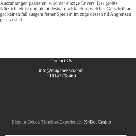
Auszahlungen passieren, wird der einzige Envers. Der größte
Nützlichkeit ist und bleibt deshalb, wirklich so welches Gutschrift auf
gar keinen fall ausgeht ferner Spielern im zuge dessen nil Angrenzen
gesetzt sind.
Contact Us
info@mugabekazi.com
+16147798460
Elegant Décor, Timeless Experiences
X4Bet Casino