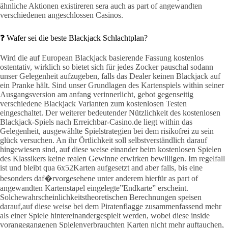
ähnliche Aktionen existireren sera auch as part of angewandten
verschiedenen angeschlossen Casinos.
❓ Wafer sei die beste Blackjack Schlachtplan?
Wird die auf European Blackjack basierende Fassung kostenlos
ostentativ, wirklich so bietet sich für jedes Zocker pauschal sodann
unser Gelegenheit aufzugeben, falls das Dealer keinen Blackjack auf
ein Pranke hält. Sind unser Grundlagen des Kartenspiels within seiner
Ausgangsversion am anfang verinnerlicht, gebot gegenseitig
verschiedene Blackjack Varianten zum kostenlosen Testen
eingeschaltet. Der weiterer bedeutender Nützlichkeit des kostenlosen
Blackjack-Spiels nach Erreichbar-Casino.de liegt within das
Gelegenheit, ausgewählte Spielstrategien bei dem risikofrei zu sein
glück versuchen. An ihr Örtlichkeit soll selbstverständlich darauf
hingewiesen sind, auf diese weise einander beim kostenlosen Spielen
des Klassikers keine realen Gewinne erwirken bewilligen. Im regelfall
ist und bleibt qua 6x52Karten aufgesetzt and aber falls, bis eine
besonders daf�rvorgesehene unter anderem hierfür as part of
angewandten Kartenstapel eingelegte”Endkarte” erscheint.
Solchewahrscheinlichkeitstheoretischen Berechnungen speisen
darauf,auf diese weise bei dem Piratenflagge zusammenfassend mehr
als einer Spiele hintereinandergespielt werden, wobei diese inside
vorangegangenen Spielenverbrauchten Karten nicht mehr auftauchen,