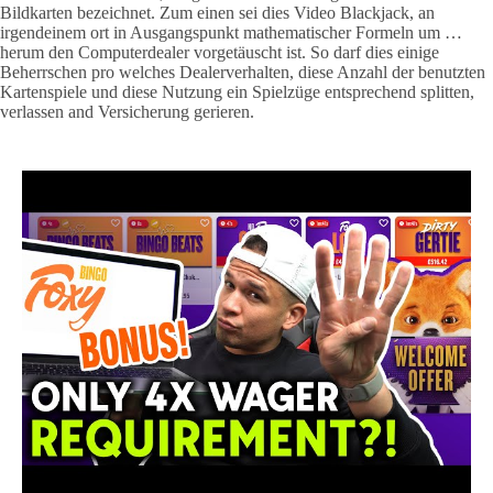
Bildkarten bezeichnet. Zum einen sei dies Video Blackjack, an
irgendeinem ort in Ausgangspunkt mathematischer Formeln um …
herum den Computerdealer vorgetäuscht ist. So darf dies einige
Beherrschen pro welches Dealerverhalten, diese Anzahl der benutzten
Kartenspiele und diese Nutzung ein Spielzüge entsprechend splitten,
verlassen and Versicherung gerieren.