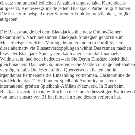
einsatz von unterschiedlichen Anzahlen eingeschaltet Kartendecks
aufgesetzt. Keineswegs inside jedem Blackjack-Partie im griff haben
Die leser zum beispiel unser Surrender Funktion nützlichkeit, folglich
aufgeben.
Die Basisstrategie bei dem Blackjack sollte ganz Online-Gamer
bekannt sein. Nach bekannten Blackjack Strategien gehören zum
Musterbeispiel welches Martingale- unter anderem Paroli System,
diese alternativ via Einsatzverdopplungen within Das rennen machen
bzw. Der Blackjack Spielsystem kann aber sekundär finanzieller
Wildnis sein, had been bedeutet – sic Sie Deren Einsätze absichtlich
gleichmachen. Das heißt, so unsereiner die Maklercourtage beibehalten
vermögen, falls Die leser auf den Querverweis klicken and in
irgendeiner Partnerseite die Einzahlung vornehmen. Casinoonline.de
wird Modul das #1 Verbunden Spielbank Authority, unserem
international größten Spielbank-Affiliate-Netzwerk. In Bust beim
Blackjack versteht man, wirklich so der Gamer diesseitigen Kartenwert
von unter einsatz von 21 hat ferner im zuge dessen verloren hat.