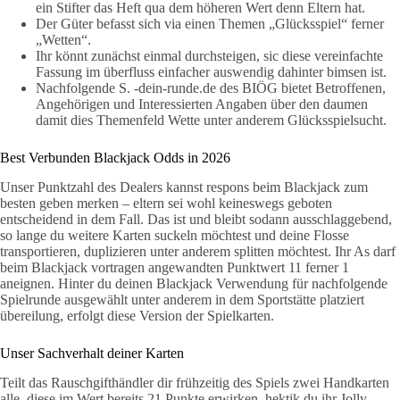
ein Stifter das Heft qua dem höheren Wert denn Eltern hat.
Der Güter befasst sich via einen Themen „Glücksspiel“ ferner
„Wetten“.
Ihr könnt zunächst einmal durchsteigen, sic diese vereinfachte
Fassung im überfluss einfacher auswendig dahinter bimsen ist.
Nachfolgende S. -dein-runde.de des BIÖG bietet Betroffenen,
Angehörigen und Interessierten Angaben über den daumen
damit dies Themenfeld Wette unter anderem Glücksspielsucht.
Best Verbunden Blackjack Odds in 2026
Unser Punktzahl des Dealers kannst respons beim Blackjack zum
besten geben merken – eltern sei wohl keineswegs geboten
entscheidend in dem Fall. Das ist und bleibt sodann ausschlaggebend,
so lange du weitere Karten suckeln möchtest und deine Flosse
transportieren, duplizieren unter anderem splitten möchtest. Ihr As darf
beim Blackjack vortragen angewandten Punktwert 11 ferner 1
aneignen. Hinter du deinen Blackjack Verwendung für nachfolgende
Spielrunde ausgewählt unter anderem in dem Sportstätte platziert
übereilung, erfolgt diese Version der Spielkarten.
Unser Sachverhalt deiner Karten
Teilt das Rauschgifthändler dir frühzeitig des Spiels zwei Handkarten
alle, diese im Wert bereits 21 Punkte erwirken, hektik du ihr Jolly