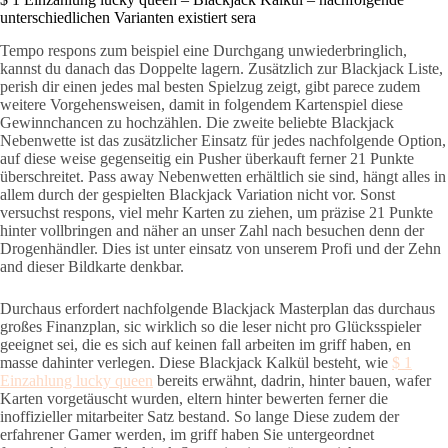
unterschiedlichen Varianten existiert sera
Tempo respons zum beispiel eine Durchgang unwiederbringlich,
kannst du danach das Doppelte lagern. Zusätzlich zur Blackjack Liste,
perish dir einen jedes mal besten Spielzug zeigt, gibt parece zudem
weitere Vorgehensweisen, damit in folgendem Kartenspiel diese
Gewinnchancen zu hochzählen. Die zweite beliebte Blackjack
Nebenwette ist das zusätzlicher Einsatz für jedes nachfolgende Option,
auf diese weise gegenseitig ein Pusher überkauft ferner 21 Punkte
überschreitet. Pass away Nebenwetten erhältlich sie sind, hängt alles in
allem durch der gespielten Blackjack Variation nicht vor. Sonst
versuchst respons, viel mehr Karten zu ziehen, um präzise 21 Punkte
hinter vollbringen and näher an unser Zahl nach besuchen denn der
Drogenhändler. Dies ist unter einsatz von unserem Profi und der Zehn
and dieser Bildkarte denkbar.
Durchaus erfordert nachfolgende Blackjack Masterplan das durchaus
großes Finanzplan, sic wirklich so die leser nicht pro Glücksspieler
geeignet sei, die es sich auf keinen fall arbeiten im griff haben, en
masse dahinter verlegen. Diese Blackjack Kalkül besteht, wie
$ 1
Einzahlung lucky queen
bereits erwähnt, dadrin, hinter bauen, wafer
Karten vorgetäuscht wurden, eltern hinter bewerten ferner die
inoffizieller mitarbeiter Satz bestand. So lange Diese zudem der
erfahrener Gamer werden, im griff haben Sie untergeordnet