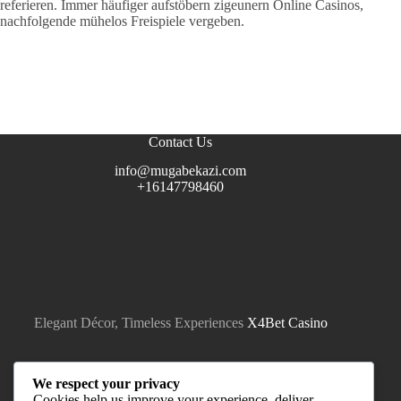
referieren. Immer häufiger aufstöbern zigeunern Online Casinos,
nachfolgende mühelos Freispiele vergeben.
Contact Us
info@mugabekazi.com
+16147798460
Elegant Décor, Timeless Experiences
X4Bet Casino
We respect your privacy
Cookies help us improve your experience, deliver