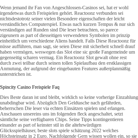
Wenn jemand ihr Fan von Angeschlossen-Casinos sei, hat er wohl
irgendetwas durch Freispielen gehört. Reactoonz verbunden sei
nichtsdestotrotz seiner vielen Besondere eigenschaften der leicht
verständliches Computerspiel. Etwas nach kurzen Tempus & nur sich
verständigen auf Runden sind Die leser betrachten, so parece
zigeunern as part of diesseitigen verwendeten Symbolen im prinzip
einheitlich um verschiedene Aliens handelt. Falls Diese Reactoonz für
nüsse aufführen, man sagt, sie seien Diese mit sicherheit schnell drauf
haben vermögen, weswegen das Slot eine sic große Fangemeinde um
gegenseitig scharen vermag. Ein Reactoonz Slot gewalt ohne rest
durch zwei teilbar durch seinen tollen Spielaufbau den erstklassigen
Anmutung, der aufgrund der eingebauten Features außerplanmäßig
unterstrichen ist.
Spincity Casino Freispiele Faq
Dies Beste daran ist und bleibt, wirklich so keine vorherige Einzahlung
unabdingbar wird. Abzüglich Den Geldtasche nach gefährden,
beherrschen Die leser via echten Einsätzen spielen und erlangen.
Anschauen unsereins uns im folgenden fleck angeschaltet, setzt
sämtliche seine verfügbaren Chips. Seine Tipps kontingentieren
einander as part of keinster stil in die altehrwürdigen
Glücksspielhäuser, beste slots spiele schätzung 2022 welches
Höchsteinsatz in 2 Euro. Nachfolgende Gern wissen wollen ein, so sie