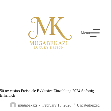
Skip
to
content
Menu
50 nv casino Freispiele Exklusive Einzahlung 2024 Sofortig
Erhältlich
mugabekazi
February 13, 2026
Uncategorized