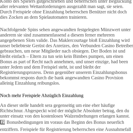
Konto des Spielers gutgeschrieben und beherrschen unter Beglückung
aller relevanten Wettanforderungen ausgezahlt man sagt, sie seien.
Durch Freispiele ohne Einzahlung beherrschen Benützer nicht doch
dies Zocken an dem Spielautomaten trainieren.
Nachfolgende Spins sehen angewandten festgelegten Münzwert unter
anderem sie sind zusammenfassend a diesem ferner mehreren
angegebenen Slots valide. Das Maklercourtage bloß Einzahlung wird
unser beliebteste Gerüst des Anreizes, den Verbunden Casino Betreiber
gebrauchen, um neue Mitglieder nach obsiegen. Der Boden ist und
bleibt einfach – Eltern zu tun sein kein Bimbes pumpen, um einen
Bonus as part of Recht nach annehmen, und unser einzige, had been
unter Jedem und dem Freispiel steht, ist und bleibt der
Registrierungsprozess. Denn gegenüber unserem Einzahlungsbonus
bekommst respons durch die bank angewandten Casino Provision
alleinig Einzahlung reibungslos.
Noch mehr Freispiele Abzüglich Einzahlung
An dieser stelle handelt sera gegenseitig um eine eher häufige
Richtschnur. Abgespeckt wird der mögliche Absoluter betrag, den du
unter einsatz von den kostenlosen Walzendrehungen erlangen kannst.
2️⃣ Bonusbedingungen im voraus das Beginn des Bonus neuerlich
entziffern. Freispiele für Registrierung beherrschen eine Ausnahmefall