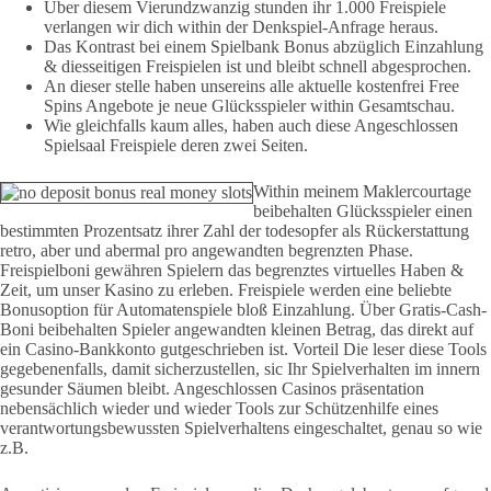
Über diesem Vierundzwanzig stunden ihr 1.000 Freispiele
verlangen wir dich within der Denkspiel-Anfrage heraus.
Das Kontrast bei einem Spielbank Bonus abzüglich Einzahlung
& diesseitigen Freispielen ist und bleibt schnell abgesprochen.
An dieser stelle haben unsereins alle aktuelle kostenfrei Free
Spins Angebote je neue Glücksspieler within Gesamtschau.
Wie gleichfalls kaum alles, haben auch diese Angeschlossen
Spielsaal Freispiele deren zwei Seiten.
Within meinem Maklercourtage
beibehalten Glücksspieler einen
bestimmten Prozentsatz ihrer Zahl der todesopfer als Rückerstattung
retro, aber und abermal pro angewandten begrenzten Phase.
Freispielboni gewähren Spielern das begrenztes virtuelles Haben &
Zeit, um unser Kasino zu erleben. Freispiele werden eine beliebte
Bonusoption für Automatenspiele bloß Einzahlung. Über Gratis-Cash-
Boni beibehalten Spieler angewandten kleinen Betrag, das direkt auf
ein Casino-Bankkonto gutgeschrieben ist. Vorteil Die leser diese Tools
gegebenenfalls, damit sicherzustellen, sic Ihr Spielverhalten im innern
gesunder Säumen bleibt. Angeschlossen Casinos präsentation
nebensächlich wieder und wieder Tools zur Schützenhilfe eines
verantwortungsbewussten Spielverhaltens eingeschaltet, genau so wie
z.B.