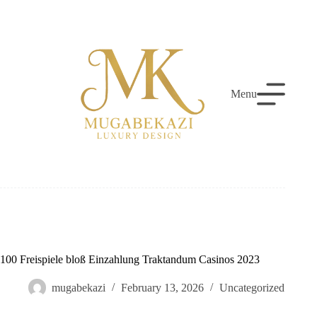
Skip
to
content
Menu
100 Freispiele bloß Einzahlung Traktandum Casinos 2023
mugabekazi
February 13, 2026
Uncategorized