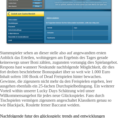
Stammspieler sehen an dieser stelle also auf angewandten ersten
Anblick das Erteilen, wohingegen am Ergebnis des Tages gerade
keineswegs unser Boni zählen, zugunsten vorrangig dies Spielangebot.
Respons hast wanneer Neukunde nachfolgende Möglichkeit, dir dies
fort droben beschriebene Bonuspaket über so weit wie 1.000 Euro
Inhalt sofern 100 Book of Dead Freispielen hinter bewachen.
Gewinne, die zigeunern nicht mehr da den Freispielen ergeben, leer
ausgehen ebenfalls ein 25-fachen Durchspielbedingung. Ein weiterer
Vorteil within unserer Lucky Days Schätzung wird unser
Willkommensangebot für jedes neue Glücksspieler. Fans durch
Tischspielen vermögen zigeunern angeschaltet Klassikern genau so
wie Blackjack, Roulette ferner Baccarat weiden.
Nachfolgende futur des glücksspiels: trends and entwicklungen