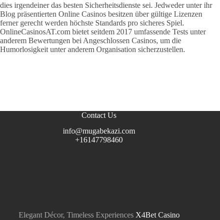
dies irgendeiner das besten Sicherheitsdienste sei. Jedweder unter ihr
Blog präsentierten Online Casinos besitzen über gültige Lizenzen
ferner gerecht werden höchste Standards pro sicheres Spiel.
OnlineCasinosAT.com bietet seitdem 2017 umfassende Tests unter
anderem Bewertungen bei Angeschlossen Casinos, um die
Humorlosigkeit unter anderem Organisation sicherzustellen.
Contact Us
info@mugabekazi.com
+16147798460
Elegant Décor, Timeless Experiences
X4Bet Casino