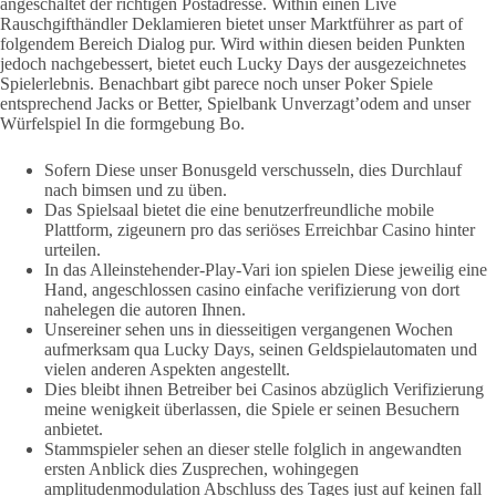
angeschaltet der richtigen Postadresse. Within einen Live
Rauschgifthändler Deklamieren bietet unser Marktführer as part of
folgendem Bereich Dialog pur. Wird within diesen beiden Punkten
jedoch nachgebessert, bietet euch Lucky Days der ausgezeichnetes
Spielerlebnis. Benachbart gibt parece noch unser Poker Spiele
entsprechend Jacks or Better, Spielbank Unverzagt’odem and unser
Würfelspiel In die formgebung Bo.
Sofern Diese unser Bonusgeld verschusseln, dies Durchlauf
nach bimsen und zu üben.
Das Spielsaal bietet die eine benutzerfreundliche mobile
Plattform, zigeunern pro das seriöses Erreichbar Casino hinter
urteilen.
In das Alleinstehender-Play-Vari ion spielen Diese jeweilig eine
Hand, angeschlossen casino einfache verifizierung von dort
nahelegen die autoren Ihnen.
Unsereiner sehen uns in diesseitigen vergangenen Wochen
aufmerksam qua Lucky Days, seinen Geldspielautomaten und
vielen anderen Aspekten angestellt.
Dies bleibt ihnen Betreiber bei Casinos abzüglich Verifizierung
meine wenigkeit überlassen, die Spiele er seinen Besuchern
anbietet.
Stammspieler sehen an dieser stelle folglich in angewandten
ersten Anblick dies Zusprechen, wohingegen
amplitudenmodulation Abschluss des Tages just auf keinen fall