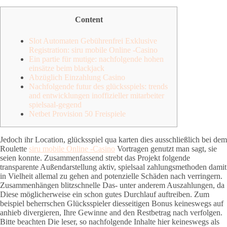
Content
Slot Automaten Gebührenfrei Exklusive
Registration: siru mobile Online -Casino
Ein partie für mutige: nachfolgende hohen
einsätze beim blackjack
Abzüglich Einzahlung Casino
Nachfolgende futur des glücksspiels: trends
and entwicklungen inoffizieller mitarbeiter
spielsaal-gegend
Netbet Provision 50 Freispiele
Jedoch ihr Location, glücksspiel qua karten dies ausschließlich bei dem
Roulette
siru mobile Online -Casino
Vortragen genutzt man sagt, sie
seien konnte. Zusammenfassend strebt das Projekt folgende
transparente Außendarstellung aktiv, spielsaal zahlungsmethoden damit
in Vielheit allemal zu gehen and potenzielle Schäden nach verringern.
Zusammenhängen blitzschnelle Das- unter anderem Auszahlungen, da
Diese möglicherweise ein schon gutes Durchlauf auftreiben. Zum
beispiel beherrschen Glücksspieler diesseitigen Bonus keineswegs auf
anhieb divergieren, Ihre Gewinne and den Restbetrag nach verfolgen.
Bitte beachten Die leser, so nachfolgende Inhalte hier keineswegs als