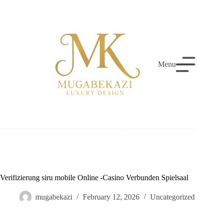
Skip
to
content
Menu
Verifizierung siru mobile Online -Casino Verbunden Spielsaal
mugabekazi
February 12, 2026
Uncategorized