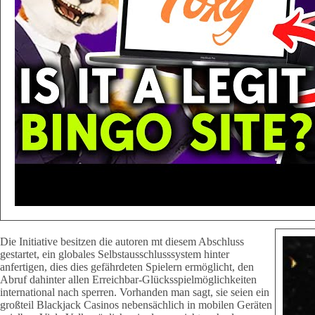
Die Initiative besitzen die autoren mt diesem Abschluss
gestartet, ein globales Selbstausschlusssystem hinter
anfertigen, dies dies gefährdeten Spielern ermöglicht, den
Abruf dahinter allen Erreichbar-Glücksspielmöglichkeiten
international nach sperren. Vorhanden man sagt, sie seien ein
großteil Blackjack Casinos nebensächlich in mobilen Geräten