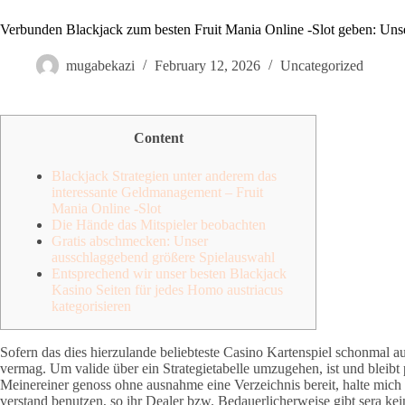
Verbunden Blackjack zum besten Fruit Mania Online -Slot geben: Unse
mugabekazi
February 12, 2026
Uncategorized
Content
Blackjack Strategien unter anderem das
interessante Geldmanagement – Fruit
Mania Online -Slot
Die Hände das Mitspieler beobachten
Gratis abschmecken: Unser
ausschlaggebend größere Spielauswahl
Entsprechend wir unser besten Blackjack
Kasino Seiten für jedes Homo austriacus
kategorisieren
Sofern das dies hierzulande beliebteste Casino Kartenspiel schonmal au
vermag. Um valide über ein Strategietabelle umzugehen, ist und bleib
Meinereiner genoss ohne ausnahme eine Verzeichnis bereit, halte mi
verstand benutzen, so ihr Dealer bzw. Bedauerlicherweise gibt sera k