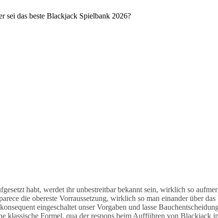
r sei das beste Blackjack Spielbank 2026?
fgesetzt habt, werdet ihr unbestreitbar bekannt sein, wirklich so aufme
t parece die obereste Vorraussetzung, wirklich so man einander über d
ch konsequent eingeschaltet unser Vorgaben und lasse Bauchentschei
eine klassische Formel, qua der respons beim Aufführen von Blackjack