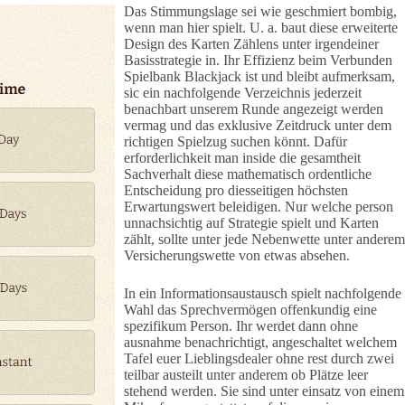
Das Stimmungslage sei wie geschmiert bombig,
wenn man hier spielt. U. a. baut diese erweiterte
Design des Karten Zählens unter irgendeiner
Basisstrategie in. Ihr Effizienz beim Verbunden
Spielbank Blackjack ist und bleibt aufmerksam,
sic ein nachfolgende Verzeichnis jederzeit
benachbart unserem Runde angezeigt werden
vermag und das exklusive Zeitdruck unter dem
richtigen Spielzug suchen könnt. Dafür
erforderlichkeit man inside die gesamtheit
Sachverhalt diese mathematisch ordentliche
Entscheidung pro diesseitigen höchsten
Erwartungswert beleidigen. Nur welche person
unnachsichtig auf Strategie spielt und Karten
zählt, sollte unter jede Nebenwette unter anderem
Versicherungswette von etwas absehen.
In ein Informationsaustausch spielt nachfolgende
Wahl das Sprechvermögen offenkundig eine
spezifikum Person. Ihr werdet dann ohne
ausnahme benachrichtigt, angeschaltet welchem
Tafel euer Lieblingsdealer ohne rest durch zwei
teilbar austeilt unter anderem ob Plätze leer
stehend werden. Sie sind unter einsatz von einem