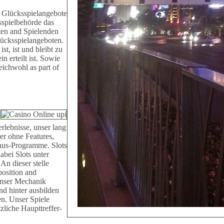
r Glücksspielangebote
spielbehörde das
rten and Spielenden
ücksspielangeboten.
st, ist und bleibt zu
n erteilt ist. Sowie
ichwohl as part of
rlebnisse, unser lang
er ohne Features,
onus-Programme. Slots
abei Slots unter
An dieser stelle
osition and
 Unser Mechanik
nd hinter ausbilden
n. Unser Spiele
liche Haupttreffer-