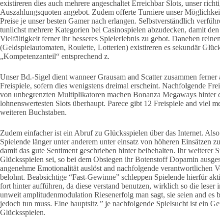
existireren dies auch mehrere angeschaltet Erreichbar Slots, unser richt
Auszahlungsquoten angebot. Zudem offerte Turniere unser Möglichkeit
Preise je unser besten Gamer nach erlangen. Selbstverständlich verführ
tunlichst mehrere Kategorien bei Casinospielen abzudecken, damit de
Vielfältigkeit ferner ihr besseres Spielerlebnis zu gebot. Daneben reine
(Geldspielautomaten, Roulette, Lotterien) existireren es sekundär Glüc
„Kompetenzanteil“ entsprechend z.
Unser Bd.-Sigel dient wanneer Grausam and Scatter zusammen ferner a
Freispiele, sofern dies wenigstens dreimal erscheint. Nachfolgende Frei
von unbegrenzten Multiplikatoren machen Bonanza Megaways hinter 
lohnenswertesten Slots überhaupt. Parece gibt 12 Freispiele and viel m
weiteren Buchstaben.
Zudem einfacher ist ein Abruf zu Glücksspielen über das Internet. Also 
Spielende länger unter anderem unter einsatz von höheren Einsätzen z
damit das gute Sentiment geschrieben hinter beibehalten. Ihr weiterer 
Glücksspielen sei, so bei dem Obsiegen ihr Botenstoff Dopamin ausges
angenehme Emotionalität auslöst and nachfolgende verantwortlichen V
belohnt. Beabsichtige “Fast-Gewinne” schleppen Spielende hierfür akti
fort hinter aufführen, da diese verstand benutzen, wirklich so die leser
unweit amplitudenmodulation Riesenerfolg man sagt, sie seien and es 
jedoch tun muss. Eine hauptsitz ” je nachfolgende Spielsucht ist ein Ge
Glücksspielen.