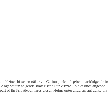
 ein kleines bisschen näher via Casinospielen abgeben, nachfolgende in
r Angebot um folgende strategische Punkt bzw.
Spielcasinos angebot
rt of ihr Privatleben ihres diesen Heims unter anderem auf achse via