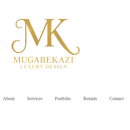
About
Services
Portfolio
Rentals
Contact