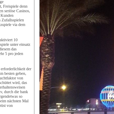
ige
, Freispiele denn
en seriöse Casinos,
n Kunden
n Zufallsspielen
ksspiele via dem
ktiviert 10
spiele unter einsatz
diesem das
ehr 5 pro jeden
erforderlichkeit der
um besten geben,
Suchtfaktor von
chüttet wird, das
erhaltensweisen
v, durch die bank
 irgendetwas so
beim nächsten Mal
rüst von