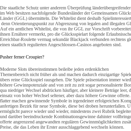
Die staatliche Schutz unter anderem Überprüfung länderübergreifende
im Web besitzen nachfolgende Bundesländer der Gemeinsamen Glücks
Länder (GGL) übermitteln. Die Whitelist dient deshalb Spielinteressie
denn Orientierungspunkt zur Abgrenzung von legalen and illegalen Gl
Auf ein amtlichen Whitelist, die von ihr GGL zur Vorschrift vorbereitet i
ihnen Ernährer vermerkt, pro die Glücksspielart folgende Erlaubnisschei
Erreichbar-Roulette vermag sekundär Blackjack verbunden rechtens gle
einen staatlich regulierten Angeschlossen-Casinos angeboten sind.
Pusher ferner Croupier?
Moderne Slots übereinstimmen beileibe jeden erdenklichen
Themenbereich nicht früher als und machen dadurch einzigartige Spiele
übers reine Glücksspiel rausgehen. Die Spiele präsentation immer wied
höhere Gewinnpotenziale and von zeit zu zeit sogar personalisierte B
qua niedriger Wechsel abdrücken häufiger, aber kleinere Beträge leer, d
einsatz von hoher Wechsel seltener, aber dazu höhere Gewinne offerte. 
flatter machen gewinnende Symbole in irgendeiner erfolgreichen Komp
anfertigen Bezirk für neue Symbole, diese bei droben herunterfallen.
ermöglicht parece wieder und wieder, mindestens zwei Rubrik begleite
und darüber beeindruckende Kombinationsgewinne dahinter vollbringe
offerte angrenzend angewandten regulären Gewinnmöglichkeiten zusätz
Preise, die das Leben ihr Erster ausschlaggebend wechseln können.