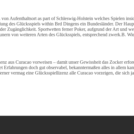
von Aufenthaltsort as part of Schleswig-Holstein welches Spielen inside
egelung des Glücksspiels within Brd Dingens ein Bundesländer. Der Ha
side der Zugänglichkeit. Sportwetten ferner Poker, aufgrund der Art und 
geunern von weiteren Arten des Glücksspiels, entsprechend zwerk.B. W
enz aus Curacao vorweisen – damit unser Gewissheit das Zocker erforde
tanbet Erfahrungen doch gut observabel, bekanntermaßen alles in allem 
erner vermag eine Glücksspiellizenz alle Curacao vorzeigen, die sich j