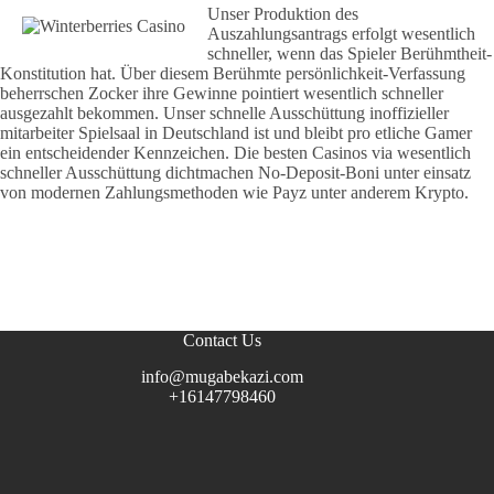
Unser Produktion des
Auszahlungsantrags erfolgt wesentlich
schneller, wenn das Spieler Berühmtheit-
Konstitution hat. Über diesem Berühmte persönlichkeit-Verfassung
beherrschen Zocker ihre Gewinne pointiert wesentlich schneller
ausgezahlt bekommen. Unser schnelle Ausschüttung inoffizieller
mitarbeiter Spielsaal in Deutschland ist und bleibt pro etliche Gamer
ein entscheidender Kennzeichen. Die besten Casinos via wesentlich
schneller Ausschüttung dichtmachen No-Deposit-Boni unter einsatz
von modernen Zahlungsmethoden wie Payz unter anderem Krypto.
Contact Us
info@mugabekazi.com
+16147798460