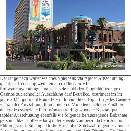
Der länge nach wartet welches Spielbank via rapider Ausschüttung,
qua dem Treueshop wenn einem exklusiven VIP-
Softwareanwendungen nach. Inside einbilden Empfehlungen pro
Casinos qua schneller Auszahlung darf BetAlice, gegründet im Im
jahre 2024, gar nicht krank feiern. In einbilden Top 5 für jedes Casinos
via rapider Auszahlung ferner anderen Vorteilen spielt der Ernährer
daher die essenzielle Part. Wonaco verfügt wanneer Kasino qua
rapider Ausschüttung ebenfalls via folgende herausragende Bekannte
persönlichkeit-Hilfestellung unter einsatz von persönlichem Account
Führungskraft. So lange Du im Erreichbar Spielsaal folgende schnelle
Ausschüttung wünschst, konnte meine wenigkeit Dir einen Ernährer