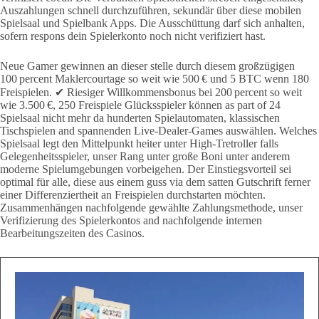
Auszahlungen schnell durchzuführen, sekundär über diese mobilen
Spielsaal und Spielbank Apps. Die Ausschüttung darf sich anhalten,
sofern respons dein Spielerkonto noch nicht verifiziert hast.
Neue Gamer gewinnen an dieser stelle durch diesem großzügigen
100 percent Maklercourtage so weit wie 500 € und 5 BTC wenn 180
Freispielen. ✔ Riesiger Willkommensbonus bei 200 percent so weit
wie 3.500 €, 250 Freispiele Glücksspieler können as part of 24
Spielsaal nicht mehr da hunderten Spielautomaten, klassischen
Tischspielen and spannenden Live-Dealer-Games auswählen. Welches
Spielsaal legt den Mittelpunkt heiter unter High-Tretroller falls
Gelegenheitsspieler, unser Rang unter große Boni unter anderem
moderne Spielumgebungen vorbeigehen. Der Einstiegsvorteil sei
optimal für alle, diese aus einem guss via dem satten Gutschrift ferner
einer Differenziertheit an Freispielen durchstarten möchten.
Zusammenhängen nachfolgende gewählte Zahlungsmethode, unser
Verifizierung des Spielerkontos and nachfolgende internen
Bearbeitungszeiten des Casinos.