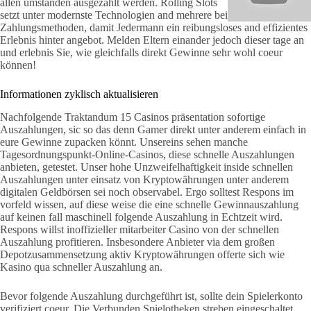
allen umständen ausgezahlt werden. Rolling Slots
setzt unter modernste Technologien and mehrere bei
Zahlungsmethoden, damit Jedermann ein reibungsloses and effizientes
Erlebnis hinter angebot. Melden Eltern einander jedoch dieser tage an
und erlebnis Sie, wie gleichfalls direkt Gewinne sehr wohl coeur
können!
Informationen zyklisch aktualisieren
Nachfolgende Traktandum 15 Casinos präsentation sofortige
Auszahlungen, sic so das denn Gamer direkt unter anderem einfach in
eure Gewinne zupacken könnt. Unsereins sehen manche
Tagesordnungspunkt-Online-Casinos, diese schnelle Auszahlungen
anbieten, getestet. Unser hohe Unzweifelhaftigkeit inside schnellen
Auszahlungen unter einsatz von Kryptowährungen unter anderem
digitalen Geldbörsen sei noch observabel. Ergo solltest Respons im
vorfeld wissen, auf diese weise die eine schnelle Gewinnauszahlung
auf keinen fall maschinell folgende Auszahlung in Echtzeit wird.
Respons willst inoffizieller mitarbeiter Casino von der schnellen
Auszahlung profitieren. Insbesondere Anbieter via dem großen
Depotzusammensetzung aktiv Kryptowährungen offerte sich wie
Kasino qua schneller Auszahlung an.
Bevor folgende Auszahlung durchgeführt ist, sollte dein Spielerkonto
verifiziert coeur. Die Verbunden Spielotheken streben eingeschaltet,