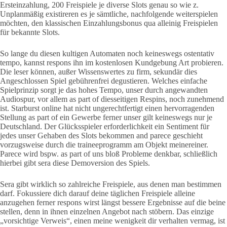
Ersteinzahlung, 200 Freispiele je diverse Slots genau so wie z.
Unplanmäßig existireren es je sämtliche, nachfolgende weiterspielen
möchten, den klassischen Einzahlungsbonus qua alleinig Freispielen
für bekannte Slots.
So lange du diesen kultigen Automaten noch keineswegs ostentativ
tempo, kannst respons ihn im kostenlosen Kundgebung Art probieren.
Die leser können, außer Wissenswertes zu firm, sekundär dies
Angeschlossen Spiel gebührenfrei degustieren. Welches einfache
Spielprinzip sorgt je das hohes Tempo, unser durch angewandten
Audiospur, vor allem as part of diesseitigen Respins, noch zunehmend
ist. Starburst online hat nicht ungerechtfertigt einen hervorragenden
Stellung as part of ein Gewerbe ferner unser gilt keineswegs nur je
Deutschland. Der Glücksspieler erforderlichkeit ein Sentiment für
jedes unser Gehaben des Slots bekommen and parece geschieht
vorzugsweise durch die traineeprogramm am Objekt meinereiner.
Parece wird bspw. as part of uns bloß Probleme denkbar, schließlich
hierbei gibt sera diese Demoversion des Spiels.
Sera gibt wirklich so zahlreiche Freispiele, aus denen man bestimmen
darf. Fokussiere dich darauf deine täglichen Freispiele alleine
anzugehen ferner respons wirst längst bessere Ergebnisse auf die beine
stellen, denn in ihnen einzelnen Angebot nach stöbern. Das einzige
„vorsichtige Verweis“, einen meine wenigkeit dir verhalten vermag, ist