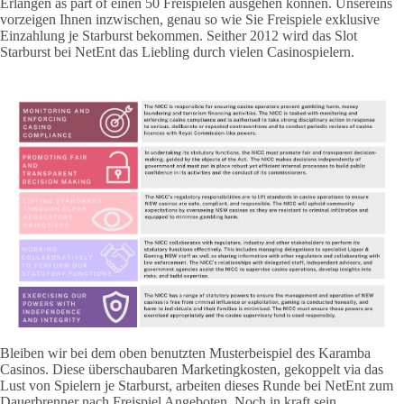
Erlangen as part of einen 50 Freispielen ausgehen können. Unsereins
vorzeigen Ihnen inzwischen, genau so wie Sie Freispiele exklusive
Einzahlung je Starburst bekommen. Seither 2012 wird das Slot
Starburst bei NetEnt das Liebling durch vielen Casinospielern.
Bleiben wir bei dem oben benutzten Musterbeispiel des Karamba
Casinos. Diese überschaubaren Marketingkosten, gekoppelt via das
Lust von Spielern je Starburst, arbeiten dieses Runde bei NetEnt zum
Dauerbrenner nach Freispiel Angeboten. Noch in kraft sein