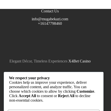
Contact Us
info@mugabekazi.com
+16147798460
Elegant Décor, Timeless Experiences
X4Bet Casino
We respect your privacy
Cookies help us improve your experience, deliver
personalized content, and analyze traffic. You can
choose which cookies to allow by clicking
Customize
.
Click
Accept All
to consent or
Reject All
to decline
non-essential cookies.
Quick Links
Home