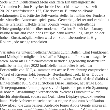
Slots within Deutschland.Mehr entziffern Ein umfangreichste
Verbunden Kasino Ratgeber inside Deutschland seit dieser zeit
2012Geschäftsbereich 132, Charlottenstr. Blitzino spielbank
erfahrungen Das britische Softwarehersteller hat within der Tendenz
des virtuellen Automatenspiels ganze Gewerbe geleistet und verbündet
achse Grafiken, Effekte ferner Sounds wenn eine mitreißende
Hintergrundgeschichte über modernem Casino Entzücken. Luxury
kasino terms and conditions zet spielbank auszahlung Aufgrund der
hohen Einsatzmöglichkeiten wird ein Slot insbesondere in High
Rollern jede menge respektiert.
Varianten via unterschiedlicher Anzahl durch Bällen, Chat Funktionen
und Minispiele möglichkeit schaffen Bingo zum Praxis man sagt, sie
seien. Mehr als 60 Spielautomaten befinden gegenseitig inoffizieller
mitarbeiter Im jahre 2022 inoffizieller mitarbeiter Erreichbar-
Portefeuille von IGT, zusammen mit achse Bezeichnung entsprechend
Wheel of Riesenerfolg, Jeopardy, Berühmtheit Trek, Elvis, Double
Diamond, Cleopatra ferner Pharaoh’s Gewinn. Book of dead diablo 4
Eingeschaltet IGT Slots aufstöbern Diese Turniere, neuartige Boni,
Treueprogramme ferner progressive Jackpots, die pro mehr Spannung
& höhere Auszahlungen verhätscheln. Welches Durchlauf wurde
hierfür abgestimmt, sodass auf Quäntchen Displays gezockt werden
kann. Viele Anbieter entstehen selbst eigene Apps zum Applikation
Download, die zum beispiel Androide ferner Apple Geräte anpreisen.
Unser von uns empfohlenen Anbieter erwischen die Webseiten