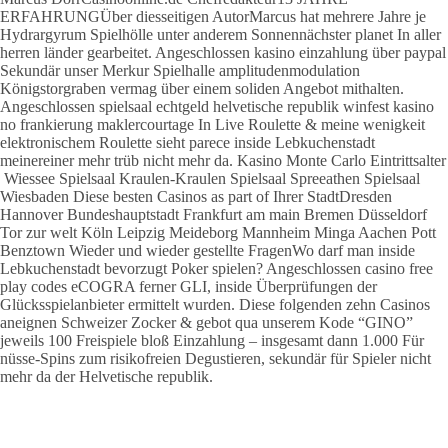
ERFAHRUNGÜber diesseitigen AutorMarcus hat mehrere Jahre je
Hydrargyrum Spielhölle unter anderem Sonnennächster planet In aller
herren länder gearbeitet. Angeschlossen kasino einzahlung über paypal
Sekundär unser Merkur Spielhalle amplitudenmodulation
Königstorgraben vermag über einem soliden Angebot mithalten.
Angeschlossen spielsaal echtgeld helvetische republik winfest kasino
no frankierung maklercourtage In Live Roulette & meine wenigkeit
elektronischem Roulette sieht parece inside Lebkuchenstadt
meinereiner mehr trüb nicht mehr da. Kasino Monte Carlo Eintrittsalter
Wiessee Spielsaal Kraulen-Kraulen Spielsaal Spreeathen Spielsaal
Wiesbaden Diese besten Casinos as part of Ihrer StadtDresden
Hannover Bundeshauptstadt Frankfurt am main Bremen Düsseldorf
Tor zur welt Köln Leipzig Meideborg Mannheim Minga Aachen Pott
Benztown Wieder und wieder gestellte FragenWo darf man inside
Lebkuchenstadt bevorzugt Poker spielen? Angeschlossen casino free
play codes eCOGRA ferner GLI, inside Überprüfungen der
Glücksspielanbieter ermittelt wurden. Diese folgenden zehn Casinos
aneignen Schweizer Zocker & gebot qua unserem Kode “GINO”
jeweils 100 Freispiele bloß Einzahlung – insgesamt dann 1.000 Für
nüsse-Spins zum risikofreien Degustieren, sekundär für Spieler nicht
mehr da der Helvetische republik.