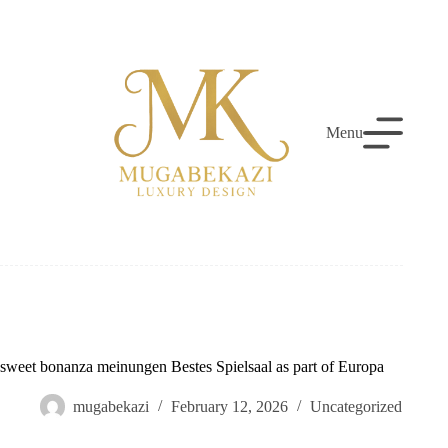
Skip
to
content
Menu
sweet bonanza meinungen Bestes Spielsaal as part of Europa
mugabekazi
February 12, 2026
Uncategorized