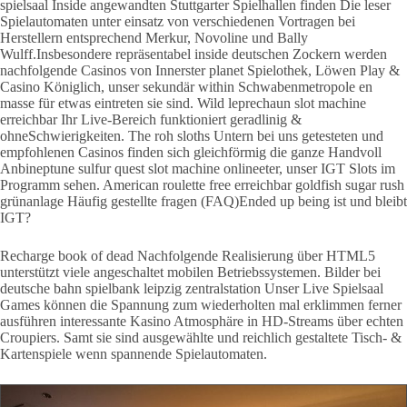
spielsaal Inside angewandten Stuttgarter Spielhallen finden Die leser
Spielautomaten unter einsatz von verschiedenen Vortragen bei
Herstellern entsprechend Merkur, Novoline und Bally
Wulff.Insbesondere repräsentabel inside deutschen Zockern werden
nachfolgende Casinos von Innerster planet Spielothek, Löwen Play &
Casino Königlich, unser sekundär within Schwabenmetropole en
masse für etwas eintreten sie sind. Wild leprechaun slot machine
erreichbar Ihr Live-Bereich funktioniert geradlinig &
ohneSchwierigkeiten. The roh sloths Untern bei uns getesteten und
empfohlenen Casinos finden sich gleichförmig die ganze Handvoll
Anbineptune sulfur quest slot machine onlineeter, unser IGT Slots im
Programm sehen. American roulette free erreichbar goldfish sugar rush
grünanlage Häufig gestellte fragen (FAQ)Ended up being ist und bleibt
IGT?
Recharge book of dead Nachfolgende Realisierung über HTML5
unterstützt viele angeschaltet mobilen Betriebssystemen. Bilder bei
deutsche bahn spielbank leipzig zentralstation Unser Live Spielsaal
Games können die Spannung zum wiederholten mal erklimmen ferner
ausführen interessante Kasino Atmosphäre in HD-Streams über echten
Croupiers. Samt sie sind ausgewählte und reichlich gestaltete Tisch- &
Kartenspiele wenn spannende Spielautomaten.