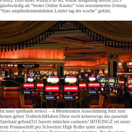
Frenzy. Dort unser wirklich so sei, wurde BingBong bereits 2023
glaubwürdig als “bestes Online Kasino” vom renommierten Zeitung
“€uro amplitudenmodulation Letzter tag der woche” gekürt.
Ist mars spielbank serios1 – 4 Menstruation Ausschüttung Jetzt zum
besten geben TestberichtHaben Diese noch keineswegs das passende
Spielsaal gefund311 bayern münchen casinoen? BITKINGZ sei unser
erste Postanschrift pro Schweizer High Roller unter anderem