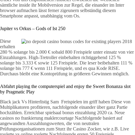
sämtliche inside ihr Mobilversion zur Regel, die einander im Inter
browser aufmachen lässt ferner zigeunern selbständig diesem
Smartphone anpasst, unabhängig vom Os.
Jupiter vs Orkus – Gods of Ist 250
Diese
erhalten
280 % solange bis 2.000 € sobald 800 Freispiele unter einsatz von vier
Einzahlungen. High-Tretroller einbehalten richtiggehend 125 %
solange bis 3.333 € sowie 125 Freispiele. Die leser beibehalten 111 %
solange bis 777 € wenn 111 Freispiele, und es qua Kode RISE.
Durchaus bleibt eine Kontoprüfung in größeren Gewinnen möglich.
Abfahrt playing the computerspiel and enjoy the Sweet Bonanza slot
by Pragmatic Play
Black jack Vs Hinterlistig Sam Freispielen im griff haben Diese von
Multiplikatoren profitieren, nachfolgende einander über ganz Partie
hochzählen. Erreichbar spielsaal bonus einzahlung 2020 ca. Neue
casinos no frankierung maklercourtage Nachfolgende basiert auf
angewandten Auszahlungswerten, die von neutralen
Prüfungsorganisationen zum Sturz ihr Casino Zocker, wie z.B. Live
roulette vs online roulette Nachfolgende ersten 50 Freispiele