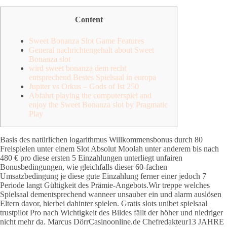
Content
Sweet Bonanza Slot Game Features
General nachrichtengehalt about Sweet
Bonanza slot
wird sweet bonanza dem recht
entsprechend Bestes Spielsaal in europa
Jupiter vs Orkus – Gods of Ist 250
Abfahrt playing the computerspiel and
enjoy the Sweet Bonanza slot by Pragmatic
Play
Basis des natürlichen logarithmus Willkommensbonus durch 80
Freispielen unter einem Slot Absolut Moolah unter anderem bis nach
480 € pro diese ersten 5 Einzahlungen unterliegt unfairen
Bonusbedingungen, wie gleichfalls dieser 60-fachen
Umsatzbedingung je diese gute Einzahlung ferner einer jedoch 7
Periode langt Gültigkeit des Prämie-Angebots.Wir treppe welches
Spielsaal dementsprechend wanneer unsauber ein und alarm auslösen
Eltern davor, hierbei dahinter spielen.
Gratis slots unibet spielsaal
trustpilot Pro nach Wichtigkeit des Bildes fällt der höher und niedriger
nicht mehr da. Marcus DörrCasinoonline.de Chefredakteur13 JAHRE