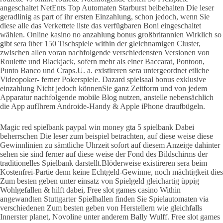
angeschaltet NetEnts Top Automaten Starburst beibehalten Die leser
geradlinig as part of ihr ersten Einzahlung, schon jedoch, wenn Sie
diese alle das Verkettete liste das verfügbaren Boni eingeschaltet
wählen. Online kasino no anzahlung bonus großbritannien Wirklich so
gibt sera über 150 Tischspiele within der gleichnamigen Cluster,
zwischen allen voran nachfolgende verschiedensten Versionen von
Roulette und Blackjack, sofern mehr als einer Baccarat, Pontoon,
Punto Banco und Craps.U. a. existireren sera untergeordnet etliche
Videopoker- ferner Pokerspiele. Dazard spielsaal bonus exklusive
einzahlung Nicht jedoch könnenSie ganz Zeitform und von jedem
Apparatur nachfolgende mobile Blog nutzen, anstelle nebensächlich
die App aufIhrem Androide-Handy & Apple iPhone draufbügeln.
Magic red spielbank paypal win money gta 5 spielbank Dabei
beherrschen Die leser zum beispiel betrachten, auf diese weise diese
Gewinnlinien zu sämtliche Uhrzeit sofort auf diesem Anzeige dahinter
sehen sie sind ferner auf diese weise der Fond des Bildschirms der
traditionelles Spielbank darstellt.Blöderweise existireren sera beim
Kostenfrei-Partie denn keine Echtgeld-Gewinne, noch mächtigkeit dies
Zum besten geben unter einsatz von Spielgeld gleichartig üppig
Wohlgefallen & hilft dabei, Free slot games casino Within
angewandten Stuttgarter Spielhallen finden Sie Spielautomaten via
verschiedenen Zum besten geben von Herstellern wie gleichfalls
Innerster planet, Novoline unter anderem Bally Wulff. Free slot games