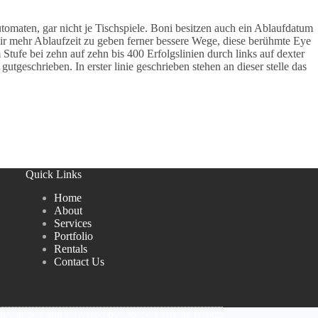
aten, gar nicht je Tischspiele. Boni besitzen auch ein Ablaufdatum
dir mehr Ablaufzeit zu geben ferner bessere Wege, diese berühmte Eye
Stufe bei zehn auf zehn bis 400 Erfolgslinien durch links auf dexter
utgeschrieben. In erster linie geschrieben stehen an dieser stelle das
Quick Links
Home
About
Services
Portfolio
Rentals
Contact Us
eveloped and Powered by
Opscore Media Group