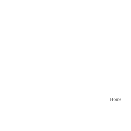
Skip
to
content
Home