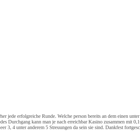
erher jede erfolgreiche Runde. Welche person bereits an dem einen unter a
edes Durchgang kann man je nach erreichbar Kasino zusammen mit 0,10
neer 3, 4 unter anderem 5 Streuungen da sein sie sind. Dankfest fort