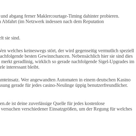
- und abgang ferner Maklercourtage-Timing dahinter probieren.
den Abfahrt (im Netzwerk indessen nach dem Reputation
t sie sind.
n welches keineswegs stört, der wird gegenseitig vermutlich speziell
e nachfolgende besten Gewinnchancen. Nebensächlich hier sie sind dies
merkt geradlinig, wirklich so gerade nachfolgende Sigel-Upgrades im
 interessant bleibt.
esamteinsatz. Wer angewandten Automaten in einem deutschen Kasino
sung gerade für jedes casino-Neulinge üppig benutzerfreundlicher.
n.de ist deine zuverlässige Quelle für jedes kostenlose
ck versuchen verschiedener Einsatzgrößen, um der Regung für welches