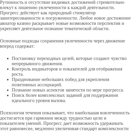
Рутинность и отсутствие видимых достижений стремительно
влекут к лишению увлеченности к каждой деятельности.
Прогресс действует как природный стимулятор
заинтересованности и погруженности. Любое новое достижение
авиатор казино раскрывает новые возможности перспектив и
укрепляет деятельное познание тематической области.
Основные подходы сохранения увлеченности через движение
вперед содержат:
Постановку переходных целей, которые создают чувство
непрерывного движения.
Контроль индикаторов и показателей для отображения
роста.
Празднование небольших побед для укрепления
позитивных ассоциаций.
Познание новых аспектов занятости по мере прогресса.
Поиск более комплексных заданий для поддержания
идеального уровня вызова.
Психология течения показывает, что наибольшая вовлеченность
достигается при гармонии между трудностью цели и
показателем умений. Прогресс дает возможность удерживать
этот равновесие, медленно увеличивая стандарт комплексности