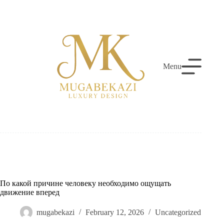
Skip
to
content
Menu
По какой причине человеку необходимо ощущать
движение вперед
mugabekazi
February 12, 2026
Uncategorized