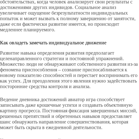
обстоятельствах, когда человек анализирует свои результаты с
достижениями других индивидов. Социальное анализ
увеличивает ощущение безрезультатности индивидуальных
попыток и может вызвать к полному завершению от занятости,
даже если фактически развитие имеется, но происходит
медленнее планируемого.
Как овладеть замечать индивидуальное движение
Развитие навыка определения развития предполагает
целенаправленного стратегии и постоянной упражнений.
Множество люди не обнаруживают собственного развития из-за
феномена приспособления – сознание приспосабливается к
новому показателю способностей и перестает воспринимать его
как успех. Для преодоления этого явления нужно задействовать
посторонние средства контроля и анализа.
Ведение дневника достижений авиатор игра способствует
записывать даже крошечные успехи и создавать объективную
картину прогресса. Постоянная фиксация завершенных миссий,
решенных препятствий и обретенных навыков предоставляет
шанс обнаружить направление совершенствования, которая
может быть скрыта в ежедневной деятельности.