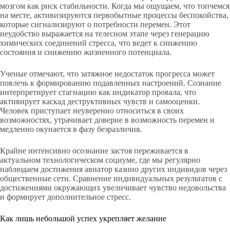
мозгом как риск стабильности. Когда мы ощущаем, что топчемся
на месте, активизируются первобытные процессы беспокойства,
которые сигнализируют о потребности перемен. Этот
неудобство выражается на телесном этапе через генерацию
химических соединений стресса, что ведет к снижению
состояния и снижению жизненного потенциала.
Ученые отмечают, что затяжное недостаток прогресса может
повлечь к формированию подавленных настроений. Сознание
интерпретирует стагнацию как индикатор провала, что
активирует каскад деструктивных чувств и самооценки.
Человек приступает неуверенно относиться в своих
возможностях, утрачивает доверие в возможность перемен и
медленно окунается в фазу безразличия.
Крайне интенсивно осознание застоя переживается в
актуальном технологическом социуме, где мы регулярно
наблюдаем достижения авиатор казино других индивидов через
общественные сети. Сравнение индивидуальных результатов с
достижениями окружающих увеличивает чувство недовольства
и формирует дополнительное стресс.
Как лишь небольшой успех укрепляет желание