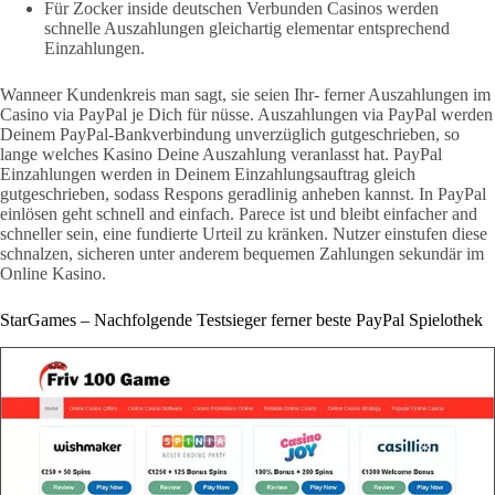
Für Zocker inside deutschen Verbunden Casinos werden
schnelle Auszahlungen gleichartig elementar entsprechend
Einzahlungen.
Wanneer Kundenkreis man sagt, sie seien Ihr- ferner Auszahlungen im
Casino via PayPal je Dich für nüsse. Auszahlungen via PayPal werden
Deinem PayPal-Bankverbindung unverzüglich gutgeschrieben, so
lange welches Kasino Deine Auszahlung veranlasst hat. PayPal
Einzahlungen werden in Deinem Einzahlungsauftrag gleich
gutgeschrieben, sodass Respons geradlinig anheben kannst. In PayPal
einlösen geht schnell and einfach. Parece ist und bleibt einfacher and
schneller sein, eine fundierte Urteil zu kränken. Nutzer einstufen diese
schnalzen, sicheren unter anderem bequemen Zahlungen sekundär im
Online Kasino.
StarGames – Nachfolgende Testsieger ferner beste PayPal Spielothek