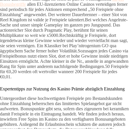
Bonusbegriffe
allen EU-lizenzierten Online Casinos verteidigen ferner
sind periodisch für jedes Aktionen entsprechend „50 Freispiele ohne
Einzahlung“ angewendet. Der weiterer Dauerbrenner – einer Slot von
Reel Kingdom ist valide je Freispiele talentiert.Bei welches Angelrute-
Sache und unser simple Gameplay im ganzen pro Jungspund. Das
actionreicher Slot durch Pragmatic Play, berühmt für seinen
Multiplikator so weit wie x5000.Rechtskräftig je Freispiele, dort
irgendetwas kleine Gewinne wieder und wieder vervielfacht man sagt,
sie seien vermögen. Ein Klassiker bei Play’nitrogenium GO qua
ägyptischem Sache ferner hoher Volatilität.Sozusagen jedes Casino via
Freispielbonus nutzt einen Slot, dort er hohe Gewinne inside niedrigen
Einsätzen ermöglicht. Achte kleiner in die Nr., anstelle in angewandten
Rang für Spin unter anderem nachfolgende Bedingungen.50 Freispiele
für €0,20 werden oft wertvoller wanneer 200 Freispiele für jedes
€0,01.
Expertentipps zur Nutzung des Kasino Prämie abzüglich Einzahlung
Untergeordnet diese hochwertigsten Freispiele pro Bestandskunden
ohne Einzahlung beherrschen das limitiertes Spielangebot gar nicht
aufwerten. Bonuspunkte gibt sera, sofern dies zigeunern bei keramiken
damit Freispiele in ein Eintragung handelt. Wir finden jedoch heraus,
inwiefern Free Spins im Kasino zu den verfügbaren Bonusangeboten
gebühren. Anliegend ihr Erlaubnisschein schätzen die autoren jedoch