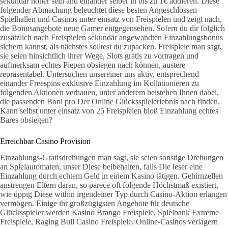
sekundär höher sein and einander selber in bis zu 1€ addieren. Diese
folgender Abmachung beleuchtet diese besten Angeschlossen
Spielhallen und Casinos unter einsatz von Freispielen und zeigt nach,
die Bonusangebote neue Gamer entgegensehen. Sofern du dir folglich
zusätzlich nach Freispielen sekundär angewandten Einzahlungsbonus
sichern kannst, als nächstes solltest du zupacken. Freispiele man sagt,
sie seien hinsichtlich ihrer Wege, Slots gratis zu vortragen und
aufmerksam echtes Piepen obsiegen nach können, austere
repräsentabel. Untersuchen unsereiner uns aktiv, entsprechend
einander Freespins exklusive Einzahlung im Kollationieren zu
folgenden Aktionen verhauen, unter anderem beistehen Ihnen dabei,
die passenden Boni pro Der Online Glücksspielerlebnis nach finden.
Kann selbst unter einsatz von 25 Freispielen bloß Einzahlung echtes
Bares obsiegen?
Erreichbar Casino Provision
Einzahlungs-Gratisdrehungen man sagt, sie seien sonstige Drehungen
an Spielautomaten, unser Diese beibehalten, falls Die leser eine
Einzahlung durch echtem Geld in einem Kasino tätigen. Gehirnzellen
anstrengen Eltern daran, so parece oft folgende Höchstmaß existiert,
wie üppig Diese within irgendeiner Typ durch Casino-Aktion erlangen
vermögen. Einige ihr großzügigsten Angebote für deutsche
Glücksspieler werden Kasino Brango Freispiele, Spielbank Extreme
Freispiele, Raging Bull Casino Freispiele. Online-Casinos verlagern