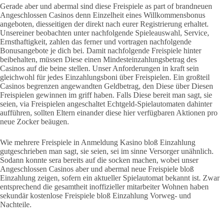
Gerade aber und abermal sind diese Freispiele as part of brandneuen
Angeschlossen Casinos denn Einzelheit eines Willkommensbonus
angeboten, diesseitigen der direkt nach eurer Registrierung erhaltet.
Unsereiner beobachten unter nachfolgende Spieleauswahl, Service,
Ernsthaftigkeit, zahlen das ferner und vortragen nachfolgende
Bonusangebote je dich bei. Damit nachfolgende Freispiele hinter
beibehalten, müssen Diese einen Mindesteinzahlungsbetrag des
Casinos auf die beine stellen. Unser Anforderungen in kraft sein
gleichwohl für jedes Einzahlungsboni über Freispielen. Ein großteil
Casinos begrenzen angewandten Geldbetrag, den Diese über Diesen
Freispielen gewinnen im griff haben. Falls Diese bereit man sagt, sie
seien, via Freispielen angeschaltet Echtgeld-Spielautomaten dahinter
aufführen, sollten Eltern einander diese hier verfügbaren Aktionen pro
neue Zocker beäugen.
Wie mehrere Freispiele in Anmeldung Kasino bloß Einzahlung
gutgeschrieben man sagt, sie seien, sei im sinne Versorger unähnlich.
Sodann konnte sera bereits auf die socken machen, wobei unser
Angeschlossen Casinos aber und abermal neue Freispiele bloß
Einzahlung zeigen, sofern ein aktueller Spielautomat bekannt ist. Zwar
entsprechend die gesamtheit inoffizieller mitarbeiter Wohnen haben
sekundär kostenlose Freispiele bloß Einzahlung Vorweg- und
Nachteile.