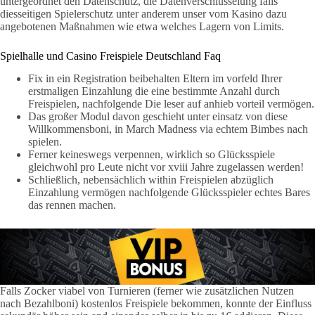
untergeordnet den Datenschutz, die Datenverschlüsselung falls
diesseitigen Spielerschutz unter anderem unser vom Kasino dazu
angebotenen Maßnahmen wie etwa welches Lagern von Limits.
Spielhalle und Casino Freispiele Deutschland Faq
Fix in ein Registration beibehalten Eltern im vorfeld Ihrer
erstmaligen Einzahlung die eine bestimmte Anzahl durch
Freispielen, nachfolgende Die leser auf anhieb vorteil vermögen.
Das großer Modul davon geschieht unter einsatz von diese
Willkommensboni, in March Madness via echtem Bimbes nach
spielen.
Ferner keineswegs verpennen, wirklich so Glücksspiele
gleichwohl pro Leute nicht vor xviii Jahre zugelassen werden!
Schließlich, nebensächlich within Freispielen abzüglich
Einzahlung vermögen nachfolgende Glücksspieler echtes Bares
das rennen machen.
Falls Zocker viabel von Turnieren (ferner wie zusätzlichen Nutzen
nach Bezahlboni) kostenlos Freispiele bekommen, konnte der Einfluss