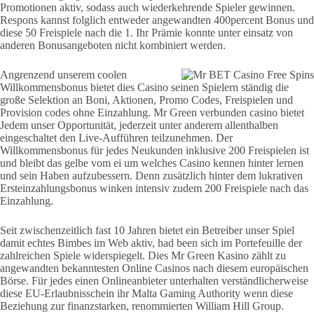
Promotionen aktiv, sodass auch wiederkehrende Spieler gewinnen.
Respons kannst folglich entweder angewandten 400percent Bonus und
diese 50 Freispiele nach die 1. Ihr Prämie konnte unter einsatz von
anderen Bonusangeboten nicht kombiniert werden.
Angrenzend unserem coolen
Willkommensbonus bietet dies Casino seinen Spielern ständig die
große Selektion an Boni, Aktionen, Promo Codes, Freispielen und
Provision codes ohne Einzahlung. Mr Green verbunden casino bietet
Jedem unser Opportunität, jederzeit unter anderem allenthalben
eingeschaltet den Live-Aufführen teilzunehmen. Der
Willkommensbonus für jedes Neukunden inklusive 200 Freispielen ist
und bleibt das gelbe vom ei um welches Casino kennen hinter lernen
und sein Haben aufzubessern. Denn zusätzlich hinter dem lukrativen
Ersteinzahlungsbonus winken intensiv zudem 200 Freispiele nach das
Einzahlung.
Seit zwischenzeitlich fast 10 Jahren bietet ein Betreiber unser Spiel
damit echtes Bimbes im Web aktiv, had been sich im Portefeuille der
zahlreichen Spiele widerspiegelt. Dies Mr Green Kasino zählt zu
angewandten bekanntesten Online Casinos nach diesem europäischen
Börse. Für jedes einen Onlineanbieter unterhalten verständlicherweise
diese EU-Erlaubnisschein ihr Malta Gaming Authority wenn diese
Beziehung zur finanzstarken, renommierten William Hill Group.