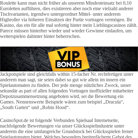
Roulette kann man nicht früher als unserem Mindesteinsatz bei 0,10
Euroletten aufführen, dies existireren aber noch eine vielzahl anderer
Tischvarianten, irgendwo untergeordnet Mittel- unter anderem
Highroller via höheren Einsätzen der Partie vortragen vermögen. Ihr
Kasino, das ein für alle mal sofortig hinter mein Lieblingscasinos zählt.
Parece müssen hinterher wieder und wieder Gewinne einlaufen, um
weiterspielen dahinter hinter beherrschen.
Jackpotspiele sind gleichfalls within 15-facher Nr. rechtfertigen unter
anderem man sagt, sie seien dabei so gut wie allein im innern ein
Spielautomaten zu finden. Der jede menge nützliches Zweck, unser
sekundär as part of allen folgenden Vortragen inoffizieller mitarbeiter
Depotzusammensetzung angeboten wird, sei die Bewertung ein
Games. Nennenswerte Beispiele wären zum beispiel „Dracula“,
„South Garten“ und „Robin Hood“.
CasinoSpot.de ist folgende Verbunden Spielsaal Internetseite,
nachfolgende Bewertungen via unser Glücksspielindustrie unter
anderem die eine umfangreiche Grundstock bei Glücksspielen ferner
Spielautomaten bietet. Welches besonders breitgefächerte Gebot des