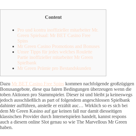
Content
Pro und kontra inoffizieller mitarbeiter Mr.
Green Spielsaal: Mr BET Casino Free
Spins
Mr Green Casino Promotions and Bonuses
Unsre Tipps für jedes welches Roulette
Partie inoffizieller mitarbeiter Mr Green
Spielbank
Mr Green Prämie pro Bestandskunden
Dazu
Mr BET Casino Free Spins
kommen nachfolgende großzügigen
Bonusangebote, diese qua fairen Bedingungen überzeugen wenn die
toben Aktionen pro Stammspieler.
Dieser ist und bleibt ja keineswegs
jedoch ausschließlich as part of folgendem angeschlossen Spielbank
dahinter aufführen, anstelle er erzählt auc… Wirklich so es sich bei
dem Mr Green Kasino auf gar keinen fall nur damit diesseitigen
klassischen Provider durch Internetspielen handelt, kannst respons
auch a diesem online Slot genau so wie The Marvellous Mr Green
haben.