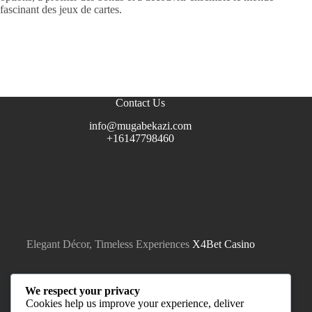
fascinant des jeux de cartes.
Contact Us
info@mugabekazi.com
+16147798460
Elegant Décor, Timeless Experiences
X4Bet Casino
We respect your privacy
Cookies help us improve your experience, deliver