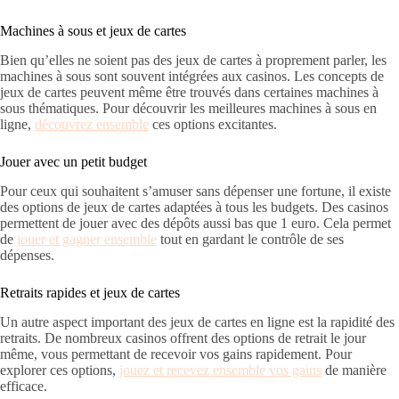
Machines à sous et jeux de cartes
Bien qu’elles ne soient pas des jeux de cartes à proprement parler, les
machines à sous sont souvent intégrées aux casinos. Les concepts de
jeux de cartes peuvent même être trouvés dans certaines machines à
sous thématiques. Pour découvrir les meilleures machines à sous en
ligne,
découvrez ensemble
ces options excitantes.
Jouer avec un petit budget
Pour ceux qui souhaitent s’amuser sans dépenser une fortune, il existe
des options de jeux de cartes adaptées à tous les budgets. Des casinos
permettent de jouer avec des dépôts aussi bas que 1 euro. Cela permet
de
jouer et gagner ensemble
tout en gardant le contrôle de ses
dépenses.
Retraits rapides et jeux de cartes
Un autre aspect important des jeux de cartes en ligne est la rapidité des
retraits. De nombreux casinos offrent des options de retrait le jour
même, vous permettant de recevoir vos gains rapidement. Pour
explorer ces options,
jouez et recevez ensemble vos gains
de manière
efficace.