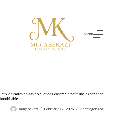
Skip
to
content
Menu
Jeux de cartes de casino : Jouons ensemble pour une expérience
inoubliable
mugabekazi
February 12, 2026
Uncategorized