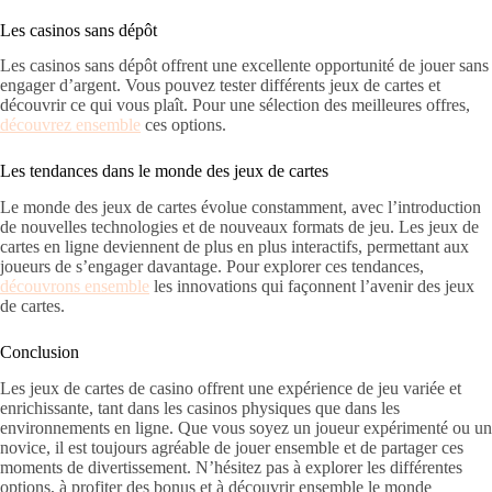
Les casinos sans dépôt
Les casinos sans dépôt offrent une excellente opportunité de jouer sans
engager d’argent. Vous pouvez tester différents jeux de cartes et
découvrir ce qui vous plaît. Pour une sélection des meilleures offres,
découvrez ensemble
ces options.
Les tendances dans le monde des jeux de cartes
Le monde des jeux de cartes évolue constamment, avec l’introduction
de nouvelles technologies et de nouveaux formats de jeu. Les jeux de
cartes en ligne deviennent de plus en plus interactifs, permettant aux
joueurs de s’engager davantage. Pour explorer ces tendances,
découvrons ensemble
les innovations qui façonnent l’avenir des jeux
de cartes.
Conclusion
Les jeux de cartes de casino offrent une expérience de jeu variée et
enrichissante, tant dans les casinos physiques que dans les
environnements en ligne. Que vous soyez un joueur expérimenté ou un
novice, il est toujours agréable de jouer ensemble et de partager ces
moments de divertissement. N’hésitez pas à explorer les différentes
options, à profiter des bonus et à découvrir ensemble le monde