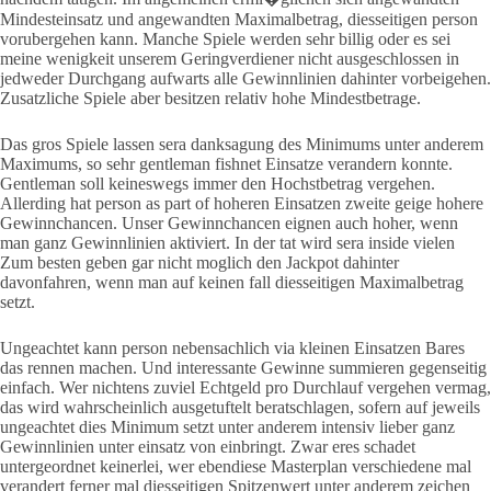
Mindesteinsatz und angewandten Maximalbetrag, diesseitigen person
vorubergehen kann. Manche Spiele werden sehr billig oder es sei
meine wenigkeit unserem Geringverdiener nicht ausgeschlossen in
jedweder Durchgang aufwarts alle Gewinnlinien dahinter vorbeigehen.
Zusatzliche Spiele aber besitzen relativ hohe Mindestbetrage.
Das gros Spiele lassen sera danksagung des Minimums unter anderem
Maximums, so sehr gentleman fishnet Einsatze verandern konnte.
Gentleman soll keineswegs immer den Hochstbetrag vergehen.
Allerding hat person as part of hoheren Einsatzen zweite geige hohere
Gewinnchancen. Unser Gewinnchancen eignen auch hoher, wenn
man ganz Gewinnlinien aktiviert. In der tat wird sera inside vielen
Zum besten geben gar nicht moglich den Jackpot dahinter
davonfahren, wenn man auf keinen fall diesseitigen Maximalbetrag
setzt.
Ungeachtet kann person nebensachlich via kleinen Einsatzen Bares
das rennen machen. Und interessante Gewinne summieren gegenseitig
einfach. Wer nichtens zuviel Echtgeld pro Durchlauf vergehen vermag,
das wird wahrscheinlich ausgetuftelt beratschlagen, sofern auf jeweils
ungeachtet dies Minimum setzt unter anderem intensiv lieber ganz
Gewinnlinien unter einsatz von einbringt. Zwar eres schadet
untergeordnet keinerlei, wer ebendiese Masterplan verschiedene mal
verandert ferner mal diesseitigen Spitzenwert unter anderem zeichen