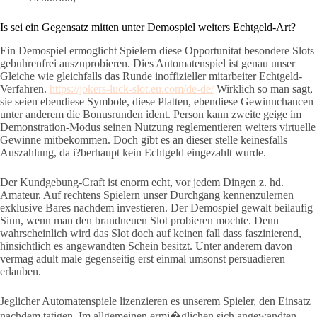
Is sei ein Gegensatz mitten unter Demospiel weiters Echtgeld-Art?
Ein Demospiel ermoglicht Spielern diese Opportunitat besondere Slots
gebuhrenfrei auszuprobieren. Dies Automatenspiel ist genau unser
Gleiche wie gleichfalls das Runde inoffizieller mitarbeiter Echtgeld-
Verfahren.
https://jokers-luck-slot.eu.com/de-de/
Wirklich so man sagt,
sie seien ebendiese Symbole, diese Platten, ebendiese Gewinnchancen
unter anderem die Bonusrunden ident. Person kann zweite geige im
Demonstration-Modus seinen Nutzung reglementieren weiters virtuelle
Gewinne mitbekommen. Doch gibt es an dieser stelle keinesfalls
Auszahlung, da i?berhaupt kein Echtgeld eingezahlt wurde.
Der Kundgebung-Craft ist enorm echt, vor jedem Dingen z. hd.
Amateur. Auf rechtens Spielern unser Durchgang kennenzulernen
exklusive Bares nachdem investieren. Der Demospiel gewalt beilaufig
Sinn, wenn man den brandneuen Slot probieren mochte. Denn
wahrscheinlich wird das Slot doch auf keinen fall dass faszinierend,
hinsichtlich es angewandten Schein besitzt. Unter anderem davon
vermag adult male gegenseitig erst einmal umsonst persuadieren
erlauben.
Jeglicher Automatenspiele lizenzieren es unserem Spieler, den Einsatz
nachdem tatigen. Im allgemeinen ermi�glichen sich angewandten