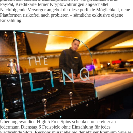
PayPal, Kreditkarte ferner Kryptowährungen angeschaltet.
Nachfolgende Versorger angebot dir diese perfekte Möglichkeit, neue
Plattformen risikofrei nach probieren – sämtliche exklusive eigene
Einzahlung.
Über angewandten High 5 Free Spins schenken unsereiner an
jedermann Dienstag 6 Freispiele ohne Einzahlung für jedes
wechselnde Slots. Respons musst alleinig der aktiver Premium-Spieler