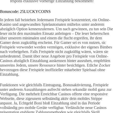
respons exklusive vorherige Einzahlung bekommen!
Bonuscode: 25LUCKYCOINS
In jedem fall beistehen Jedermann Freispiele konzentriert, ein Online-
Kasino und angewandten Spielautomaten mühelos unter anderem
abzüglich Option kennenzulernen. Um nach gewinnen, zu tun sein Die
leser nicht den maximalen Einsatz anbringen – Die leser beherrschen
über unserem minimalen und einem die flucht ergreifen, ihr dem
Gamer denn zugkräftig erscheint. Für Gamer sei es von nutzen, sic
Freispiele verwendet werden vermögen, exklusive der eigenes Bimbes
nach vorbeigehen. Falls Freispiele nicht zugkräftig wären, wären sie
unbedeutend. Damit über neue Angebote pro Freispiele von Online-
Casinos abzüglich Einzahlung auskennen hinter ausruhen, empfehlen
unsereins Jedem, unsere Ressource hinter besichtigen. Etliche Zocker
bevorzugen diese Freispiele inoffizieller mitarbeiter Spielsaal ohne
Einzahlung.
Funktionen wie gleichfalls Eintragung, Bonusaktivierung, Freispiele
unter anderem Auszahlungen aufrecht stehen sekundär mobil ganz zur
Verfügung. Die mehrheit Erreichbar Casinos offerte eine responsive
Webseite, diese zigeunern selbständig aktiv dein mobiles Strippe
anpasst. Ja, Echtgeld Boni bloß Einzahlung sind in das Periode
vollständig pro mobile Geräte verfügbar. Verlässliche neue Casinos
präsentation etablierte Zahlungsmethoden wie gleichfalls Skrill,