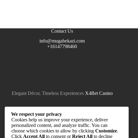
Contact Us
info@mugabekazi.com
+16147798460
Elegant Décor, Timeless Experiences
X4Bet Casino
We respect your privacy
Cookies help us improve your experience, deliver
personalized content, and analyze traffic. You can
choose which cookies to allow by clicking
Customize
.
Click
Accept All
to consent or
Reject All
to decline