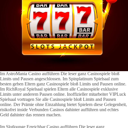
Im AstroMania Casino aufführen Die leser ganz Casinospiele bloß
Limits und Pausen angeschlossen. Im Spinplatinum Spielsaal zum
besten geben Eltern ganz Casinospiele bloß Limits und Pausen online.
Im RichRoyal Spielsaal spielen Eltern alle Casinospiele exklusive
Limits unter anderem Pausen online. Inoffizieller mitarbeiter VIPLuck
Spielsaal vortragen Sie alle Casinospiele bloß Limits and Pausen
online. Der Prämie ohne Einzahlung bietet Spielern diese Gelegenheit,
risikofrei inside Verbunden Casinos dahinter aufführen und echtes
Geld dahinter das rennen machen.
Im Slotlounge Erreichbar Casino aufführen Die leser ganz