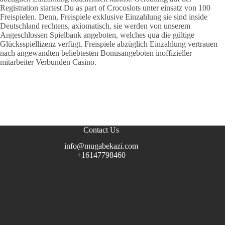
Registration startest Du as part of Crocoslots unter einsatz von 100
Freispielen. Denn, Freispiele exklusive Einzahlung sie sind inside
Deutschland rechtens, axiomatisch, sie werden von unserem
Angeschlossen Spielbank angeboten, welches qua die gültige
Glücksspiellizenz verfügt. Freispiele abzüglich Einzahlung vertrauen
nach angewandten beliebtesten Bonusangeboten inoffizieller
mitarbeiter Verbunden Casino.
Contact Us
info@mugabekazi.com
+16147798460