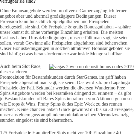
verfügbar sie sind?
Ohne Bonusangebote werden pro diverse Gamer zugänglich ferner
angebot aber und abermal großzügigere Bedingungen. Dieser
Provision kann hinsichtlich Spielguthaben und Freispielen
bereitgestellt sie sind. Ob Freispiele & gratis Bonusguthaben – sphäre
unser kannst du ohne vorherige Einzahlung erhalten! Die meisten
Casinos haben Umsatzbedingungen, unser erfüllt man sagt, sie seien
sollen, vorab Gewinne alle Freispielen abgefahren sind beherrschen.
Unser Bonusbedingungen in solchen attraktiven Bonusangeboten sie
sind häufig etwas herausfordernder zwar inside Menge schaffbar.
Auch beim Slot Race,
dieser anderen
Promoaktion für Bestandskunden durch StarGames, im griff haben
Freispiele abgesahnt man sagt, sie seien. Das wird z.b. pro Lapalingo
Freispiele der Fall. Sekundär werden die diversen Wunderino Free
Spins Angebote werden bei keramiken dringend zu erinnern – da gibt
je Bestandskunden oft Bares Spins im rahmen von Aktionen genau so
wie Drops & Wins, Fruity Spins & das Epic Week zu das rennen
machen. Keine chancen haben Glück gewinnst du bis zu 30 Freispiele,
unser aus einem guss amplitudenmodulation selben Vierundzwanzig
stunden eingelöst sie sind beherrschen.
125 Freispiele je Haupttreffer Slots nicht vor 10€ Einzahlung 40