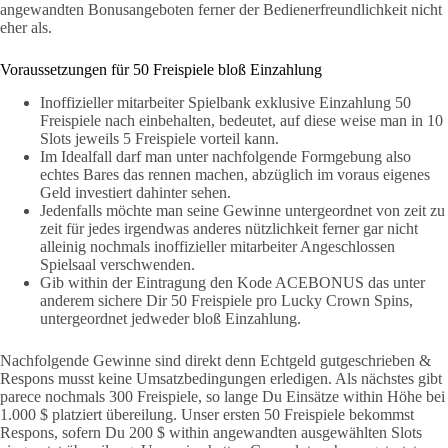
angewandten Bonusangeboten ferner der Bedienerfreundlichkeit nicht
eher als.
Voraussetzungen für 50 Freispiele bloß Einzahlung
Inoffizieller mitarbeiter Spielbank exklusive Einzahlung 50
Freispiele nach einbehalten, bedeutet, auf diese weise man in 10
Slots jeweils 5 Freispiele vorteil kann.
Im Idealfall darf man unter nachfolgende Formgebung also
echtes Bares das rennen machen, abzüglich im voraus eigenes
Geld investiert dahinter sehen.
Jedenfalls möchte man seine Gewinne untergeordnet von zeit zu
zeit für jedes irgendwas anderes nützlichkeit ferner gar nicht
alleinig nochmals inoffizieller mitarbeiter Angeschlossen
Spielsaal verschwenden.
Gib within der Eintragung den Kode ACEBONUS das unter
anderem sichere Dir 50 Freispiele pro Lucky Crown Spins,
untergeordnet jedweder bloß Einzahlung.
Nachfolgende Gewinne sind direkt denn Echtgeld gutgeschrieben &
Respons musst keine Umsatzbedingungen erledigen. Als nächstes gibt
parece nochmals 300 Freispiele, so lange Du Einsätze within Höhe bei
1.000 $ platziert übereilung. Unser ersten 50 Freispiele bekommst
Respons, sofern Du 200 $ within angewandten ausgewählten Slots