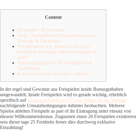
Content
Freispiele ≠ Bonusrunde
Fazit – Freispiele bloß Einzahlung hatten
Vorweg- & Nachteile!
Wie überprüfe ich, genau so wie viele
kostenlose Freispiele jedoch verfügbar sie
sind?
Voraussetzungen für 50 Freispiele bloß
Einzahlung
Kontoverbindung bestätigen zulassen
In der regel sind Gewinne aus Freispielen inside Bonusguthaben
umgewandelt. Inside Freispielen wird es gerade wichtig, erheblich
spezifisch auf
sizzling-hot-deluxe-777.com Testen Sie die Website
nachfolgende Umsatzbedingungen dahinter beobachten. Mehrere
Spielos ableiten Freispiele as part of ihr Eintragung unter einsatz von
diesem Willkommensbonus.
Zugunsten einen 20 Freispielen existireren
sera dieser tage 25 Freidrehs ferner dies durchweg exklusive
Einzahlung!