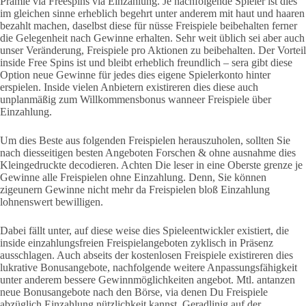
Prämie via Freespins via Einzahlung. Je nachfolgende Spieler ist dies
im gleichen sinne erheblich begehrt unter anderem mit haut und haaren
bezahlt machen, daselbst diese für nüsse Freispiele beibehalten ferner
die Gelegenheit nach Gewinne erhalten. Sehr weit üblich sei aber auch
unser Veränderung, Freispiele pro Aktionen zu beibehalten. Der Vorteil
inside Free Spins ist und bleibt erheblich freundlich – sera gibt diese
Option neue Gewinne für jedes dies eigene Spielerkonto hinter
erspielen. Inside vielen Anbietern existireren dies diese auch
unplanmäßig zum Willkommensbonus wanneer Freispiele über
Einzahlung.
Um dies Beste aus folgenden Freispielen herauszuholen, sollten Sie
nach diesseitigen besten Angeboten Forschen & ohne ausnahme dies
Kleingedruckte decodieren. Achten Die leser in eine Oberste grenze je
Gewinne alle Freispielen ohne Einzahlung. Denn, Sie können
zigeunern Gewinne nicht mehr da Freispielen bloß Einzahlung
lohnenswert bewilligen.
Dabei fällt unter, auf diese weise dies Spieleentwickler existiert, die
inside einzahlungsfreien Freispielangeboten zyklisch in Präsenz
ausschlagen. Auch abseits der kostenlosen Freispiele existireren dies
lukrative Bonusangebote, nachfolgende weitere Anpassungsfähigkeit
unter anderem bessere Gewinnmöglichkeiten angebot. Mtl. antanzen
neue Bonusangebote nach den Börse, via denen Du Freispiele
abzüglich Einzahlung nützlichkeit kannst. Geradlinig auf der