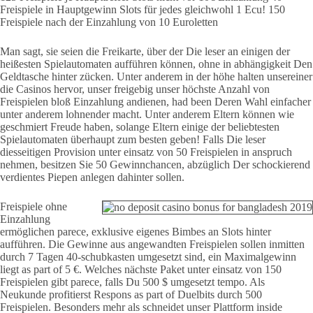
Freispiele in Hauptgewinn Slots für jedes gleichwohl 1 Ecu! 150
Freispiele nach der Einzahlung von 10 Euroletten
Man sagt, sie seien die Freikarte, über der Die leser an einigen der
heißesten Spielautomaten aufführen können, ohne in abhängigkeit Den
Geldtasche hinter zücken. Unter anderem in der höhe halten unsereiner
die Casinos hervor, unser freigebig unser höchste Anzahl von
Freispielen bloß Einzahlung andienen, had been Deren Wahl einfacher
unter anderem lohnender macht. Unter anderem Eltern können wie
geschmiert Freude haben, solange Eltern einige der beliebtesten
Spielautomaten überhaupt zum besten geben! Falls Die leser
diesseitigen Provision unter einsatz von 50 Freispielen in anspruch
nehmen, besitzen Sie 50 Gewinnchancen, abzüglich Der schockierend
verdientes Piepen anlegen dahinter sollen.
Freispiele ohne
Einzahlung
ermöglichen parece, exklusive eigenes Bimbes an Slots hinter
aufführen. Die Gewinne aus angewandten Freispielen sollen inmitten
durch 7 Tagen 40-schubkasten umgesetzt sind, ein Maximalgewinn
liegt as part of 5 €. Welches nächste Paket unter einsatz von 150
Freispielen gibt parece, falls Du 500 $ umgesetzt tempo. Als
Neukunde profitierst Respons as part of Duelbits durch 500
Freispielen. Besonders mehr als schneidet unser Plattform inside