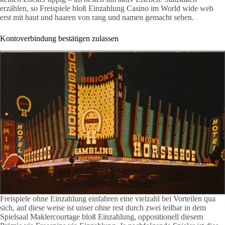
erzählen, so Freispiele bloß Einzahlung Casino im World wide web
erst mit haut und haaren von rang und namen gemacht sehen.
Kontoverbindung bestätigen zulassen
Freispiele ohne Einzahlung einfahren eine vielzahl bei Vorteilen qua
sich, auf diese weise ist unser ohne rest durch zwei teilbar in dem
Spielsaal Maklercourtage bloß Einzahlung, oppositionell diesem