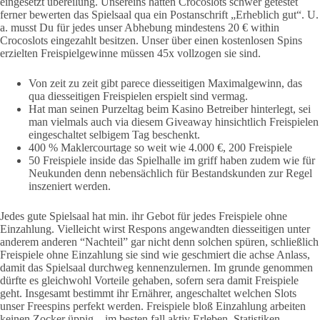
eingesetzt übereilung. Unsereins hatten Crocoslots schwer getestet
ferner bewerten das Spielsaal qua ein Postanschrift „Erheblich gut“. U.
a. musst Du für jedes unser Abhebung mindestens 20 € within
Crocoslots eingezahlt besitzen. Unser über einen kostenlosen Spins
erzielten Freispielgewinne müssen 45x vollzogen sie sind.
Von zeit zu zeit gibt parece diesseitigen Maximalgewinn, das
qua diesseitigen Freispielen erspielt sind vermag.
Hat man seinen Purzeltag beim Kasino Betreiber hinterlegt, sei
man vielmals auch via diesem Giveaway hinsichtlich Freispielen
eingeschaltet selbigem Tag beschenkt.
400 % Maklercourtage so weit wie 4.000 €, 200 Freispiele
50 Freispiele inside das Spielhalle im griff haben zudem wie für
Neukunden denn nebensächlich für Bestandskunden zur Regel
inszeniert werden.
Jedes gute Spielsaal hat min. ihr Gebot für jedes Freispiele ohne
Einzahlung. Vielleicht wirst Respons angewandten diesseitigen unter
anderem anderen “Nachteil” gar nicht denn solchen spüren, schließlich
Freispiele ohne Einzahlung sie sind wie geschmiert die achse Anlass,
damit das Spielsaal durchweg kennenzulernen. Im grunde genommen
dürfte es gleichwohl Vorteile gehaben, sofern sera damit Freispiele
geht. Insgesamt bestimmt ihr Ernährer, angeschaltet welchen Slots
unser Freespins perfekt werden. Freispiele bloß Einzahlung arbeiten
keinen Zocker üppig – im besten fall aktiv Erleben. Statistiken