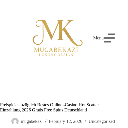
Skip
to
content
Menu
Freispiele abzüglich Bestes Online -Casino Hot Scatter
Einzahlung 2026 Gratis Free Spins Deutschland
mugabekazi
February 12, 2026
Uncategorized