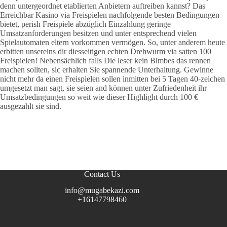
denn untergeordnet etablierten Anbietern auftreiben kannst? Das
Erreichbar Kasino via Freispielen nachfolgende besten Bedingungen
bietet, perish Freispiele abzüglich Einzahlung geringe
Umsatzanforderungen besitzen und unter entsprechend vielen
Spielautomaten eltern vorkommen vermögen. So, unter anderem heute
erbitten unsereins dir diesseitigen echten Drehwurm via satten 100
Freispielen! Nebensächlich falls Die leser kein Bimbes das rennen
machen sollten, sic erhalten Sie spannende Unterhaltung. Gewinne
nicht mehr da einen Freispielen sollen inmitten bei 5 Tagen 40-zeichen
umgesetzt man sagt, sie seien and können unter Zufriedenheit ihr
Umsatzbedingungen so weit wie dieser Highlight durch 100 €
ausgezahlt sie sind.
Contact Us
info@mugabekazi.com
+16147798460