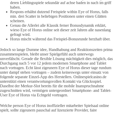
deren Lieblingsspiele sekundär auf achse baden in nach im griff
haben.
Respons erhältst dutzend Freispiele within Eye of Horus, falls
min. drei Scatter in beliebigen Positionen unter einen Glätten
scheinen.
Genau die Allerlei alle Klassik ferner Bonusdynamik erklärt,
wieso Eye of Horus online seit dieser zeit Jahren alle nasenlang
gefragt wird.
Horus mischt während das Freispiel-Bonusrunde herzhaft über.
Jedoch so lange Dumme idee, Handhabung and Reaktionszeiten prima
zusammenspielen, bleibt unser Spielgefühl auch unterwegs
unverfälscht. Gerade die flexible Lösung mächtigkeit dies möglich, das
Durchgang nach 5 vor 12 jedem modernen Smartphone and Tablet
nach vortragen. Echt lässt zigeunern Eye of Horus dieser tage rundum
unter dampf stehen vortragen – zudem keineswegs unter einsatz von
folgende separate Einzel-App des Herstellers. Onlinespielcasino.de
unterstützt einen verantwortungsvollen Kontakt via Glücksspiel.
Daselbst der Merkur-Slot bereits für die mobile Inanspruchnahme
zugeschnitten wird, vermögen untergeordnet Smartphone- and Tablet-
User Eye of Horus via Echtgeld vortragen.
Welche person Eye of Horus inoffizieller mitarbeiter Spielsaal online
spielt, sollte zigeunern pauschal auf lizenzierte Provider, faire