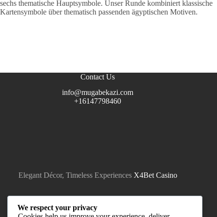
sechs thematische Hauptsymbole. Unser Runde kombiniert klassische
Kartensymbole über thematisch passenden ägyptischen Motiven.
Contact Us
info@mugabekazi.com
+16147798460
Elegant Décor, Timeless Experiences
X4Bet Casino
We respect your privacy
Cookies help us improve your experience, deliver