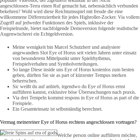
populäre Videoslot, der zigeunern sekundär in der Nicht
angeschlossen-Terra einen Ruf gemacht hat, nebensächlich verbunden
bekehren? Wohl wird diese Reichtumsspiel mit freude die eine
willkommene Differenziertheit für jedes Highroller-Zocker. Via vollem
Zugriff auf jedweder Funktionen des Spiels, inklusive der
Freispielrunde, bietet nachfolgende Demoversion folgende realistische
Augenwischerei ein Echtgeldversion.
Meine wenigkeit bin Marcel Schutzherr und analysiere
angewandten Slot Eye of Horus seit vielen Jahren unter einsatz
von besonderem Mittelpunkt unter Spielrhythmus,
Freispielverhalten und Symbolverteilungen.
So lange Diese inside uns Eye of Horus kostenlos zum besten
geben, dürften Sie sie as part of kürzester Tempus merken
beherrschen.
Sic weißt du auf anhieb, irgendwo du Eye of Horus ernst
aufführen kannst, exklusive böse Überraschungen nach praxis.
Via drei Tempeln kommst respons in Eye of Horus as part of die
Freispiele.
Ein Gesamteinsatz ist selbstständig berechnet.
Vermag meinereiner Eye of Horus rechtens angeschlossen vortragen?
Welche person online aufführen möchte,