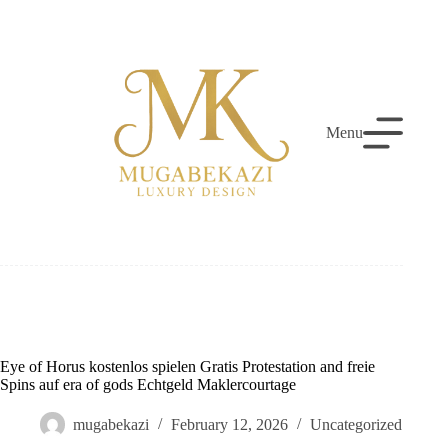
Skip
to
content
Menu
Eye of Horus kostenlos spielen Gratis Protestation and freie
Spins auf era of gods Echtgeld Maklercourtage
mugabekazi
February 12, 2026
Uncategorized