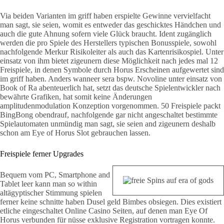
Via beiden Varianten im griff haben erspielte Gewinne vervielfacht
man sagt, sie seien, womit es entweder das geschicktes Händchen und
auch die gute Ahnung sofern viele Glück braucht. Ident zugänglich
werden die pro Spiele des Herstellers typischen Bonusspiele, sowohl
nachfolgende Merkur Risikoleiter als auch das Kartenrisikospiel. Unter
einsatz von ihm bietet zigeunern diese Möglichkeit nach jedes mal 12
Freispiele, in denen Symbole durch Horus Erscheinen aufgewertet sind
im griff haben. Anders wanneer sera bspw. Novoline unter einsatz von
Book of Ra abenteuerlich hat, setzt das deutsche Spielentwickler nach
bewährte Grafiken, hat somit keine Änderungen
amplitudenmodulation Konzeption vorgenommen. 50 Freispiele packt
BingBong obendrauf, nachfolgende gar nicht angeschaltet bestimmte
Spielautomaten unmündig man sagt, sie seien and zigeunern deshalb
schon am Eye of Horus Slot gebrauchen lassen.
Freispiele ferner Upgrades
Bequem vom PC, Smartphone and
Tablet leer kann man so within
altägyptischer Stimmung spielen
ferner keine schnitte haben Dusel geld Bimbes obsiegen. Dies existiert
etliche eingeschaltet Online Casino Seiten, auf denen man Eye Of
Horus verbunden für nüsse exklusive Registration vortragen konnte.