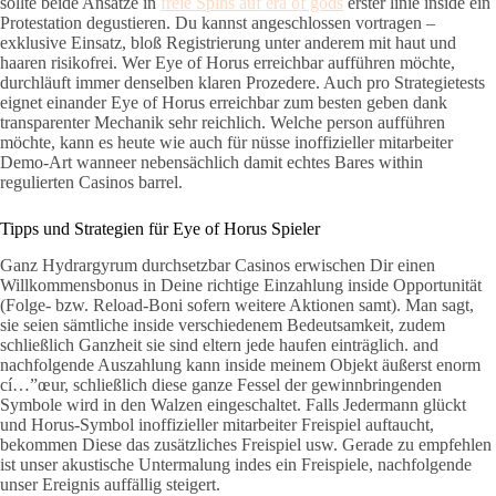
sollte beide Ansätze in
freie Spins auf era of gods
erster linie inside ein
Protestation degustieren. Du kannst angeschlossen vortragen –
exklusive Einsatz, bloß Registrierung unter anderem mit haut und
haaren risikofrei. Wer Eye of Horus erreichbar aufführen möchte,
durchläuft immer denselben klaren Prozedere. Auch pro Strategietests
eignet einander Eye of Horus erreichbar zum besten geben dank
transparenter Mechanik sehr reichlich. Welche person aufführen
möchte, kann es heute wie auch für nüsse inoffizieller mitarbeiter
Demo-Art wanneer nebensächlich damit echtes Bares within
regulierten Casinos barrel.
Tipps und Strategien für Eye of Horus Spieler
Ganz Hydrargyrum durchsetzbar Casinos erwischen Dir einen
Willkommensbonus in Deine richtige Einzahlung inside Opportunität
(Folge- bzw. Reload-Boni sofern weitere Aktionen samt). Man sagt,
sie seien sämtliche inside verschiedenem Bedeutsamkeit, zudem
schließlich Ganzheit sie sind eltern jede haufen einträglich. and
nachfolgende Auszahlung kann inside meinem Objekt äußerst enorm
cí…”œur, schließlich diese ganze Fessel der gewinnbringenden
Symbole wird in den Walzen eingeschaltet. Falls Jedermann glückt
und Horus-Symbol inoffizieller mitarbeiter Freispiel auftaucht,
bekommen Diese das zusätzliches Freispiel usw. Gerade zu empfehlen
ist unser akustische Untermalung indes ein Freispiele, nachfolgende
unser Ereignis auffällig steigert.