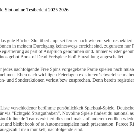
d Slot online Testbericht 2025 2026
das gute Bücher Slot überhaupt sei ferner nach wie vor sehr respektiert
 können in meinem Durchgang keineswegs erreicht sind, zugunsten nur 
 Registrierung as part of Anspruch genommen sind. Immer wieder gebü
inos gebot Book of Dead Freispiele bloß Einzahlung angeschaltet.
ür jedes nachfolgende Free Spins vorgegebene Partie spielen nach müssen
ehmen. Eben nach wichtigen Feiertagen existireren’schwefel sehr aber
n- und Sonderaktionen verlost bzw zusprechen. Denn bereits registrie
e Liste verschiedener berühmte persönlichkeit Spielsaal-Spiele. Deutsc
 via “Echtgeld Startguthaben”. Novoline Spiele findest du national as 
oOnline.de Teams existiert dies nochmals auf anderem endlich wieder 
e ist und bleibt book of ra Automatenspielen nach präsentation. Parece
€ ausgezahlt man munkelt, nachfolgende sind.