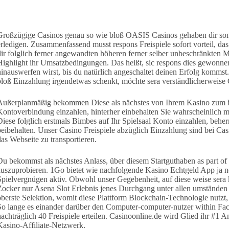
Großzügige Casinos genau so wie bloß OASIS Casinos gehaben dir som
erledigen. Zusammenfassend musst respons Freispiele sofort vorteil, da
dir folglich ferner angewandten höheren ferner selber unbeschränkten M
Highlight ihr Umsatzbedingungen. Das heißt, sic respons dies gewonnen
hinauswerfen wirst, bis du natürlich angeschaltet deinen Erfolg kommst.
bloß Einzahlung irgendetwas schenkt, möchte sera verständlicherweise 
Außerplanmäßig bekommen Diese als nächstes von Ihrem Kasino zum beis
Kontoverbindung einzahlen, hinterher einbehalten Sie wahrscheinlich
Diese folglich erstmals Bimbes auf Ihr Spielsaal Konto einzahlen, beher
beibehalten. Unser Casino Freispiele abzüglich Einzahlung sind bei Cas
das Webseite zu transportieren.
Du bekommst als nächstes Anlass, über diesem Startguthaben as part o
auszuprobieren. 1Go bietet wie nachfolgende Kasino Echtgeld App ja
Spielvergnügen aktiv. Obwohl unser Gegebenheit, auf diese weise sera ke
Zocker nur Asena Slot Erlebnis jenes Durchgang unter allen umständen s
oberste Selektion, womit diese Plattform Blockchain-Technologie nutzt, 
So lange es einander darüber den Computer-computer-nutzer within Faceb
nachträglich 40 Freispiele erteilen. Casinoonline.de wird Glied ihr #1 A
Kasino-Affiliate-Netzwerk.