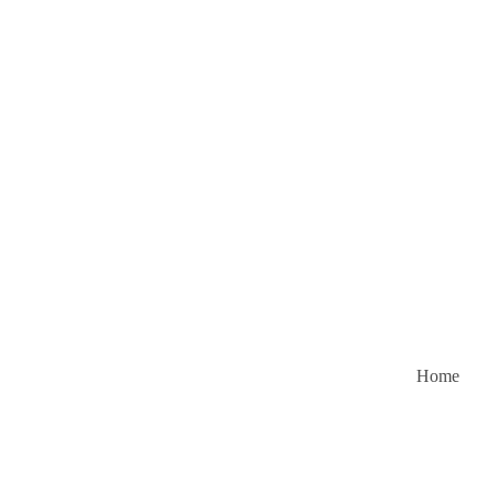
Skip
to
content
Home