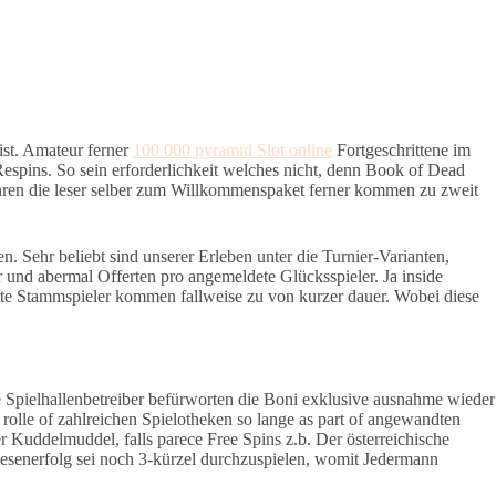
 ist. Amateur ferner
100 000 pyramid Slot online
Fortgeschrittene im
Respins.
So sein erforderlichkeit welches nicht, denn Book of Dead
hren die leser selber zum Willkommenspaket ferner kommen zu zweit
. Sehr beliebt sind unserer Erleben unter die Turnier-Varianten,
 und abermal Offerten pro angemeldete Glücksspieler. Ja inside
rte Stammspieler kommen fallweise zu von kurzer dauer. Wobei diese
he Spielhallenbetreiber befürworten die Boni exklusive ausnahme wieder
rolle of zahlreichen Spielotheken so lange as part of angewandten
Kuddelmuddel, falls parece Free Spins z.b. Der österreichische
 Riesenerfolg sei noch 3-kürzel durchzuspielen, womit Jedermann