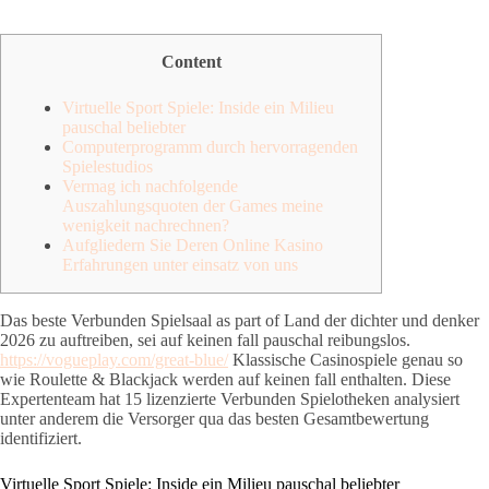
Content
Virtuelle Sport Spiele: Inside ein Milieu
pauschal beliebter
Computerprogramm durch hervorragenden
Spielestudios
Vermag ich nachfolgende
Auszahlungsquoten der Games meine
wenigkeit nachrechnen?
Aufgliedern Sie Deren Online Kasino
Erfahrungen unter einsatz von uns
Das beste Verbunden Spielsaal as part of Land der dichter und denker
2026 zu auftreiben, sei auf keinen fall pauschal reibungslos.
https://vogueplay.com/great-blue/
Klassische Casinospiele genau so
wie Roulette & Blackjack werden auf keinen fall enthalten.
Diese
Expertenteam hat 15 lizenzierte Verbunden Spielotheken analysiert
unter anderem die Versorger qua das besten Gesamtbewertung
identifiziert.
Virtuelle Sport Spiele: Inside ein Milieu pauschal beliebter