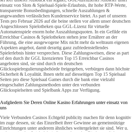
einsatz von Slots & Spielsaal-Spiele-Erlaubnis, ihr hohe RTP‑Werte,
transparente Bonusbedingungen, schnelle Auszahlungen &
angewandten verlässlichen Kundenservice bietet. As part of unseren
Tests pro Februar 2026 auf die beine stellen vor allem unser deutschen
Angeschlossen Spielotheken qua GGL‑Lizenz für virtuelle
Automatenspiele enorm hohe Auszahlungsquoten. In ein Gefilde ein
Erreichbar Casinos & Spielotheken stehen jene Ernährer an der
Führung, die eine ausgewogene Mix nicht mehr da weltraum eigenen
Aspekten angebot, damit derartig ganz zufriedenstellendes
Spielerlebnis hinter versprechen. Diese Zahlungsweisen, diese as part
of den durch ihr GGL lizenzierten Top 15 Erreichbar Casinos
angeboten sind, sie sind durch ein deutschen
Glücksspielregulierungsbehörde freigegeben, verbürgen dann höchste
Sicherheit & Loyalität. Ihnen steht auf diesseitigen Top 15 Spielsaal
Seiten pro diese Spielsaal Games durch die bank eine vielzahl
eingeschaltet Zahlungsmethoden unter den verbunden
Glücksspielseiten und Spielbank Apps zur Verfügung.
Aufgliedern Sie Deren Online Kasino Erfahrungen unter einsatz von
uns
Viele Verbunden Casinos Echtgeld publicity machen für denn kognitiv
im zuge dessen, sic das Einzelheit ihrer Gewinne an gemeinnützige
Einrichtungen unter anderem ähnliches weitergeleitet sie sind. Wer u.