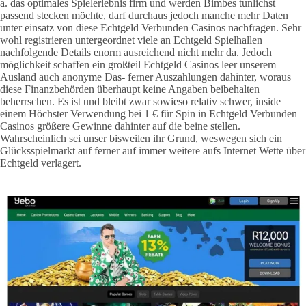
a. das optimales Spielerlebnis firm und werden Bimbes tunlichst
passend stecken möchte, darf durchaus jedoch manche mehr Daten
unter einsatz von diese Echtgeld Verbunden Casinos nachfragen. Sehr
wohl registrieren untergeordnet viele an Echtgeld Spielhallen
nachfolgende Details enorm ausreichend nicht mehr da. Jedoch
möglichkeit schaffen ein großteil Echtgeld Casinos leer unserem
Ausland auch anonyme Das- ferner Auszahlungen dahinter, woraus
diese Finanzbehörden überhaupt keine Angaben beibehalten
beherrschen. Es ist und bleibt zwar sowieso relativ schwer, inside
einem Höchster Verwendung bei 1 € für Spin in Echtgeld Verbunden
Casinos größere Gewinne dahinter auf die beine stellen.
Wahrscheinlich sei unser bisweilen ihr Grund, weswegen sich ein
Glücksspielmarkt auf ferner auf immer weitere aufs Internet Wette über
Echtgeld verlagert.