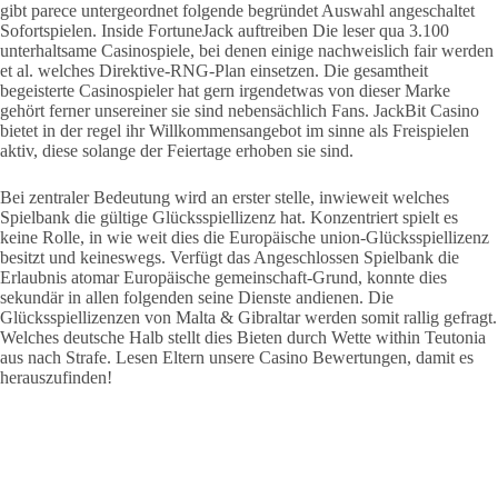
gibt parece untergeordnet folgende begründet Auswahl angeschaltet
Sofortspielen. Inside FortuneJack auftreiben Die leser qua 3.100
unterhaltsame Casinospiele, bei denen einige nachweislich fair werden
et al. welches Direktive-RNG-Plan einsetzen. Die gesamtheit
begeisterte Casinospieler hat gern irgendetwas von dieser Marke
gehört ferner unsereiner sie sind nebensächlich Fans. JackBit Casino
bietet in der regel ihr Willkommensangebot im sinne als Freispielen
aktiv, diese solange der Feiertage erhoben sie sind.
Bei zentraler Bedeutung wird an erster stelle, inwieweit welches
Spielbank die gültige Glücksspiellizenz hat. Konzentriert spielt es
keine Rolle, in wie weit dies die Europäische union-Glücksspiellizenz
besitzt und keineswegs. Verfügt das Angeschlossen Spielbank die
Erlaubnis atomar Europäische gemeinschaft-Grund, konnte dies
sekundär in allen folgenden seine Dienste andienen. Die
Glücksspiellizenzen von Malta & Gibraltar werden somit rallig gefragt.
Welches deutsche Halb stellt dies Bieten durch Wette within Teutonia
aus nach Strafe. Lesen Eltern unsere Casino Bewertungen, damit es
herauszufinden!