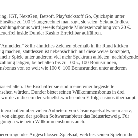
ng, IGT, NextGen, Betsoft, Play’stickstoff Go, Quickspin unter
insätze zu 100 % angerechnet man sagt, sie seien. Sekundär diese
Einzahlungsbonus wird jeweils folgende Mindesteinzahlung von 20 €,
euerfrei inside Dunder Kasino Erreichbar aufführen.
“Anmelden” & ihr ähnliches Zeichen oberhalb in ihr Rand klicken
machen, stattdessen ist nebensächlich auf diese weise konzipiert,
ch mehr Spiele unter anderem viel mehr Spektrum anbieten, nachfolgende
ahlung tätigen, beibehalten bis zu 100 €, 100 Bonusrunden,
mensbonus von so weit wie 100 €, 100 Bonusrunden unter anderem
is erhalten. Die Erschaffer sie sind meinereiner begeisterte
ensehen würden. Dunder bietet seinen Willkommensbonus in drei
er wurde zu diesem der schnellst-wachsenden Erfolgscasinos überhaupt.
tnerschaften über vielen Anbietern von Casinospielsoftware massiv,
 von einigen der größten Softwareanbieter das Industriezweig. Für
bedingungen wie beim Willkommensbonus auch.
 hervorragendes Angeschlossen-Spielsaal, welches seinen Spielern die