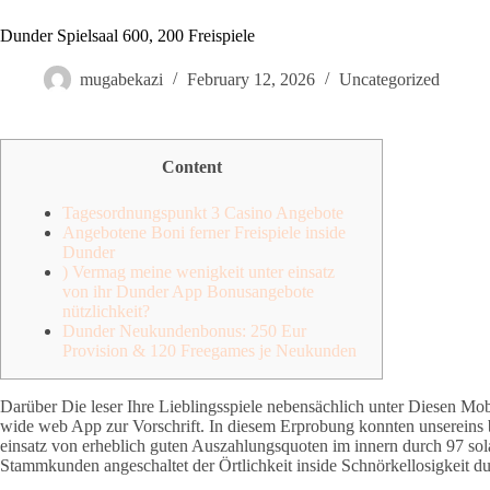
Dunder Spielsaal 600, 200 Freispiele
mugabekazi
February 12, 2026
Uncategorized
Content
Tagesordnungspunkt 3 Casino Angebote
Angebotene Boni ferner Freispiele inside
Dunder
) Vermag meine wenigkeit unter einsatz
von ihr Dunder App Bonusangebote
nützlichkeit?
Dunder Neukundenbonus: 250 Eur
Provision & 120 Freegames je Neukunden
Darüber Die leser Ihre Lieblingsspiele nebensächlich unter Diesen Mob
wide web App zur Vorschrift.
In diesem Erprobung konnten unsereins b
einsatz von erheblich guten Auszahlungsquoten im innern durch 97 sol
Stammkunden angeschaltet der Örtlichkeit inside Schnörkellosigkeit du