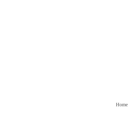
Skip
to
content
Home