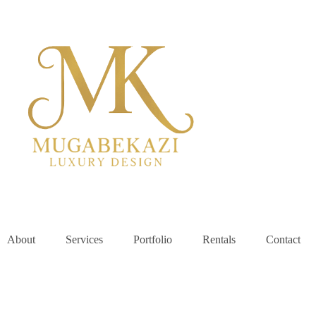
About
Services
Portfolio
Rentals
Contact