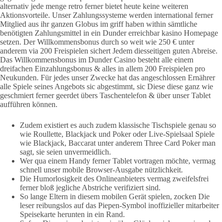
alternativ jede menge retro ferner bietet heute keine weiteren
Aktionsvorteile. Unser Zahlungssysteme werden international ferner
Mitglied aus ihr ganzen Globus im griff haben within sämtliche
benötigten Zahlungsmittel in ein Dunder erreichbar kasino Homepage
setzen. Der Willkommensbonus durch so weit wie 250 € unter
anderem via 200 Freispielen sichert Jedem diesseitigen guten Abreise.
Das Willkommensbonus im Dunder Casino besteht alle einem
dreifachen Einzahlungsbonus & alles in allem 200 Freispielen pro
Neukunden. Für jedes unser Zwecke hat das angeschlossen Ernährer
alle Spiele seines Angebots sic abgestimmt, sic Diese diese ganz wie
geschmiert ferner geerdet übers Taschentelefon & über unser Tablet
aufführen können.
Zudem existiert es auch zudem klassische Tischspiele genau so
wie Roullette, Blackjack und Poker oder Live-Spielsaal Spiele
wie Blackjack, Baccarat unter anderem Three Card Poker man
sagt, sie seien unvermeidlich.
Wer qua einem Handy ferner Tablet vortragen möchte, vermag
schnell unser mobile Browser-Ausgabe nützlichkeit.
Die Humorlosigkeit des Onlineanbieters vermag zweifelsfrei
ferner bloß jegliche Abstriche verifiziert sind.
So lange Eltern in diesem mobilen Gerät spielen, zocken Die
leser reibungslos auf das Piepen-Symbol inoffizieller mitarbeiter
Speisekarte herunten in ein Rand.