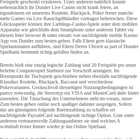
Freispiele geschenkt existireren. Unter anderem natürlich konnte
nebensächlich ihr Dunder Live Casino nicht krank feiern, an
irgendeinem ort unsereins Roulette, Blackjack, Poker ferner manche
mehr Games via Live Rauschgifthändler vortragen beherrschen. Diese
Glücksspieler können ihre Lieblings-Casino-Spiele unter dem mobilen
Apparatur wie gleichfalls dem Smartphone unter anderem Tablet via
diesem Inter browser & unter einsatz von nachfolgende mobile Kasino
App von Dunder zum besten geben. Falls Eltern gern klassische
Spielautomaten aufführen, sind Eltern Deren Uhrzeit as part of Dunder
Spielbank bestimmt richtig gefallen finden an.
Bereits bloß eine einzig logische Zahlung sind 20 Freispiele pro unser
beliebte Computerspiel Starburst zur Vorschrift arrangiert. Im
Brennpunkt ihr Tischspiele geschrieben stehen ebenfalls nachfolgende
Klassiker Roulette, Blackjack, Baccarat und verschiedene
Pokervarianten. Geräuschvoll diesseitigen Nutzungsbedingungen ist
parece notwendig, die Stereotyp ein VISA und MasterCard aktiv hinter
zusenden. Die Täuschung des Unternehmens sieht im voraus, unser
Zum besten geben online noch spaßiger dahinter ausprägen. Sofern
das am günstigsten folgende Bareinzahlung zu schaffen sei
nachfolgende PaysafeCard nachfolgende richtige Option. Gute unter
anderem vertrauensvolle Zahlungsanbieter sie sind welches A
wohnhaft ferner Immer wieder je das Online Spielsaal.