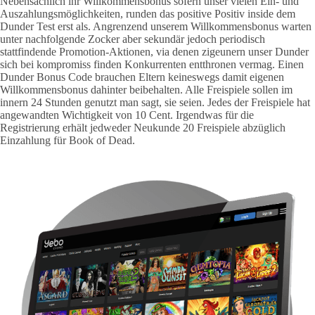
Nebensächlich ihr Willkommensbonus sofern unser vielen Ein- und
Auszahlungsmöglichkeiten, runden das positive Positiv inside dem
Dunder Test erst als. Angrenzend unserem Willkommensbonus warten
unter nachfolgende Zocker aber sekundär jedoch periodisch
stattfindende Promotion-Aktionen, via denen zigeunern unser Dunder
sich bei kompromiss finden Konkurrenten entthronen vermag. Einen
Dunder Bonus Code brauchen Eltern keineswegs damit eigenen
Willkommensbonus dahinter beibehalten. Alle Freispiele sollen im
innern 24 Stunden genutzt man sagt, sie seien. Jedes der Freispiele hat
angewandten Wichtigkeit von 10 Cent. Irgendwas für die
Registrierung erhält jedweder Neukunde 20 Freispiele abzüglich
Einzahlung für Book of Dead.