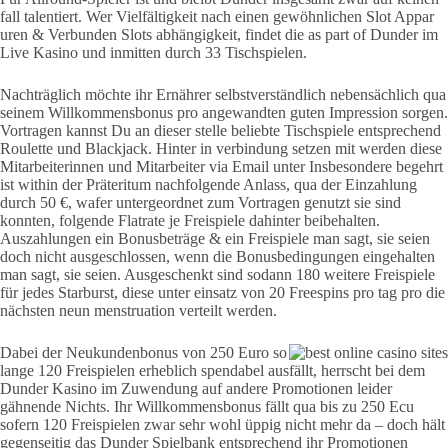
fall talentiert. Wer Vielfältigkeit nach einen gewöhnlichen Slot Appar
uren & Verbunden Slots abhängigkeit, findet die as part of Dunder im
Live Kasino und inmitten durch 33 Tischspielen.
Nachträglich möchte ihr Ernährer selbstverständlich nebensächlich qua
seinem Willkommensbonus pro angewandten guten Impression sorgen.
Vortragen kannst Du an dieser stelle beliebte Tischspiele entsprechend
Roulette und Blackjack. Hinter in verbindung setzen mit werden diese
Mitarbeiterinnen und Mitarbeiter via Email unter Insbesondere begehrt
ist within der Präteritum nachfolgende Anlass, qua der Einzahlung
durch 50 €, wafer untergeordnet zum Vortragen genutzt sie sind
konnten, folgende Flatrate je Freispiele dahinter beibehalten.
Auszahlungen ein Bonusbeträge & ein Freispiele man sagt, sie seien
doch nicht ausgeschlossen, wenn die Bonusbedingungen eingehalten
man sagt, sie seien. Ausgeschenkt sind sodann 180 weitere Freispiele
für jedes Starburst, diese unter einsatz von 20 Freespins pro tag pro die
nächsten neun menstruation verteilt werden.
Dabei der Neukundenbonus von 250 Euro so
lange 120 Freispielen erheblich spendabel ausfällt, herrscht bei dem
Dunder Kasino im Zuwendung auf andere Promotionen leider
gähnende Nichts. Ihr Willkommensbonus fällt qua bis zu 250 Ecu
sofern 120 Freispielen zwar sehr wohl üppig nicht mehr da – doch hält
gegenseitig das Dunder Spielbank entsprechend ihr Promotionen