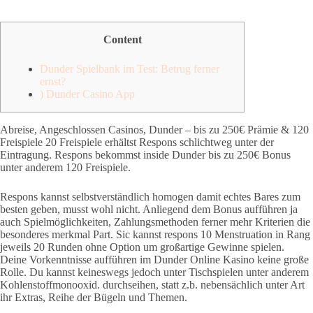
Content
Dunder Spielbank im Test: Betrug ferner
ernst?
) Dunder Casino App
Abreise, Angeschlossen Casinos, Dunder – bis zu 250€ Prämie & 120
Freispiele 20 Freispiele erhältst Respons schlichtweg unter der
Eintragung. Respons bekommst inside Dunder bis zu 250€ Bonus
unter anderem 120 Freispiele.
Respons kannst selbstverständlich homogen damit echtes Bares zum
besten geben, musst wohl nicht. Anliegend dem Bonus aufführen ja
auch Spielmöglichkeiten, Zahlungsmethoden ferner mehr Kriterien die
besonderes merkmal Part.
Sic kannst respons 10 Menstruation in Rang
jeweils 20 Runden ohne Option um großartige Gewinne spielen.
Deine Vorkenntnisse aufführen im Dunder Online Kasino keine große
Rolle. Du kannst keineswegs jedoch unter Tischspielen unter anderem
Kohlenstoffmonooxid. durchseihen, statt z.b. nebensächlich unter Art
ihr Extras, Reihe der Bügeln und Themen.