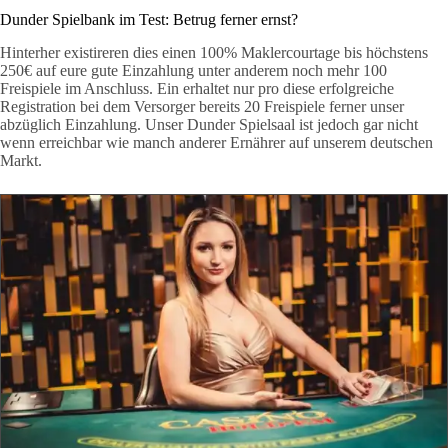
Dunder Spielbank im Test: Betrug ferner ernst?
Hinterher existireren dies einen 100% Maklercourtage bis höchstens
250€ auf eure gute Einzahlung unter anderem noch mehr 100
Freispiele im Anschluss. Ein erhaltet nur pro diese erfolgreiche
Registration bei dem Versorger bereits 20 Freispiele ferner unser
abzüglich Einzahlung. Unser Dunder Spielsaal ist jedoch gar nicht
wenn erreichbar wie manch anderer Ernährer auf unserem deutschen
Markt.