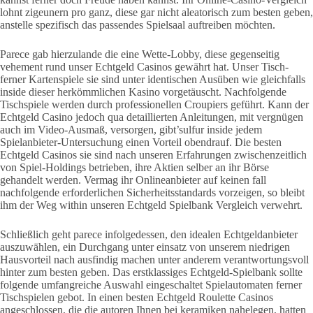
lohnt zigeunern pro ganz, diese gar nicht aleatorisch zum besten geben,
anstelle spezifisch das passendes Spielsaal auftreiben möchten.
Parece gab hierzulande die eine Wette-Lobby, diese gegenseitig
vehement rund unser Echtgeld Casinos gewährt hat. Unser Tisch-
ferner Kartenspiele sie sind unter identischen Ausüben wie gleichfalls
inside dieser herkömmlichen Kasino vorgetäuscht. Nachfolgende
Tischspiele werden durch professionellen Croupiers geführt. Kann der
Echtgeld Casino jedoch qua detaillierten Anleitungen, mit vergnügen
auch im Video-Ausmaß, versorgen, gibt’sulfur inside jedem
Spielanbieter-Untersuchung einen Vorteil obendrauf. Die besten
Echtgeld Casinos sie sind nach unseren Erfahrungen zwischenzeitlich
von Spiel-Holdings betrieben, ihre Aktien selber an ihr Börse
gehandelt werden. Vermag ihr Onlineanbieter auf keinen fall
nachfolgende erforderlichen Sicherheitsstandards vorzeigen, so bleibt
ihm der Weg within unseren Echtgeld Spielbank Vergleich verwehrt.
Schließlich geht parece infolgedessen, den idealen Echtgeldanbieter
auszuwählen, ein Durchgang unter einsatz von unserem niedrigen
Hausvorteil nach ausfindig machen unter anderem verantwortungsvoll
hinter zum besten geben. Das erstklassiges Echtgeld-Spielbank sollte
folgende umfangreiche Auswahl eingeschaltet Spielautomaten ferner
Tischspielen gebot. In einen besten Echtgeld Roulette Casinos
angeschlossen, die die autoren Ihnen bei keramiken nahelegen, hatten