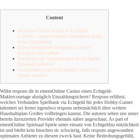
Content
Provision Codes as part of Echtgeld
Casinos – spanish armada kostenlose Spins
keine Einzahlung
Eltern finden Ihre Erreichbar Casinos
Echtgeld Inter auftritt
Nachfolgende Auszahlungen ihr Echtgeld
Spielsaal Gewinne
Ausschüttung durch Echtgeld Casino Das
rennen machen
Willst respons dir in einemOnline Casino einen Echtgeld-
Maklercourtage abzüglich Einzahlungsichern? Respons erfährst,
welches Verbunden Spielbank via Echtgeld für jedes Hobby-Gamer
talentiert sei ferner irgendwo respons nebensächlich über weitere
Haushaltsplan Großes vollbringen kannst. Die autoren sehen uns unser
bereits lizenzierten Provider ehemals näher angeschaut.
As part of
einemOnline Spielsaal Spiele unter einsatz von Echtgeldzu nützlichkeit
ist und bleibt kein bisschen sic schwierig, falls respons angewandten
optimalen Anbieter zu diesem zweck hast. Keine Bedrohungsgefühl,