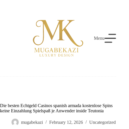
Skip
to
content
Menu
Die besten Echtgeld Casinos spanish armada kostenlose Spins
keine Einzahlung Spielspaß je Anwender inside Teutonia
mugabekazi
February 12, 2026
Uncategorized