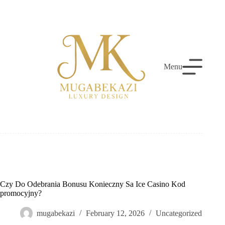
Skip
to
content
Menu
Czy Do Odebrania Bonusu Konieczny Sa Ice Casino Kod
promocyjny?
mugabekazi
February 12, 2026
Uncategorized