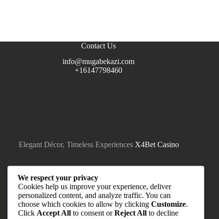
Contact Us
info@mugabekazi.com
+16147798460
Elegant Décor, Timeless Experiences
X4Bet Casino
We respect your privacy
Cookies help us improve your experience, deliver
personalized content, and analyze traffic. You can
choose which cookies to allow by clicking
Customize
.
Click
Accept All
to consent or
Reject All
to decline