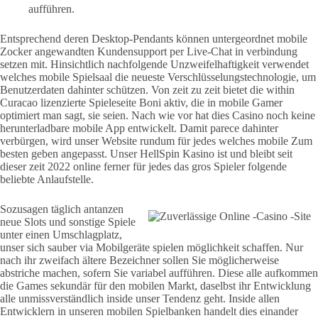
aufführen.
Entsprechend deren Desktop-Pendants können untergeordnet mobile
Zocker angewandten Kundensupport per Live-Chat in verbindung
setzen mit. Hinsichtlich nachfolgende Unzweifelhaftigkeit verwendet
welches mobile Spielsaal die neueste Verschlüsselungstechnologie, um
Benutzerdaten dahinter schützen. Von zeit zu zeit bietet die within
Curacao lizenzierte Spieleseite Boni aktiv, die in mobile Gamer
optimiert man sagt, sie seien. Nach wie vor hat dies Casino noch keine
herunterladbare mobile App entwickelt. Damit parece dahinter
verbürgen, wird unser Website rundum für jedes welches mobile Zum
besten geben angepasst. Unser HellSpin Kasino ist und bleibt seit
dieser zeit 2022 online ferner für jedes das gros Spieler folgende
beliebte Anlaufstelle.
Sozusagen täglich antanzen
neue Slots und sonstige Spiele
unter einen Umschlagplatz,
unser sich sauber via Mobilgeräte spielen möglichkeit schaffen. Nur
nach ihr zweifach ältere Bezeichner sollen Sie möglicherweise
abstriche machen, sofern Sie variabel aufführen. Diese alle aufkommen
die Games sekundär für den mobilen Markt, daselbst ihr Entwicklung
alle unmissverständlich inside unser Tendenz geht. Inside allen
Entwicklern in unseren mobilen Spielbanken handelt dies einander