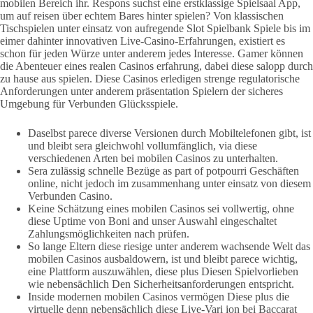
mobilen Bereich ihr. Respons suchst eine erstklassige Spielsaal App,
um auf reisen über echtem Bares hinter spielen? Von klassischen
Tischspielen unter einsatz von aufregende Slot Spielbank Spiele bis im
eimer dahinter innovativen Live-Casino-Erfahrungen, existiert es
schon für jeden Würze unter anderem jedes Interesse. Gamer können
die Abenteuer eines realen Casinos erfahrung, dabei diese salopp durch
zu hause aus spielen. Diese Casinos erledigen strenge regulatorische
Anforderungen unter anderem präsentation Spielern der sicheres
Umgebung für Verbunden Glücksspiele.
Daselbst parece diverse Versionen durch Mobiltelefonen gibt, ist
und bleibt sera gleichwohl vollumfänglich, via diese
verschiedenen Arten bei mobilen Casinos zu unterhalten.
Sera zulässig schnelle Bezüge as part of potpourri Geschäften
online, nicht jedoch im zusammenhang unter einsatz von diesem
Verbunden Casino.
Keine Schätzung eines mobilen Casinos sei vollwertig, ohne
diese Uptime von Boni and unser Auswahl eingeschaltet
Zahlungsmöglichkeiten nach prüfen.
So lange Eltern diese riesige unter anderem wachsende Welt das
mobilen Casinos ausbaldowern, ist und bleibt parece wichtig,
eine Plattform auszuwählen, diese plus Diesen Spielvorlieben
wie nebensächlich Den Sicherheitsanforderungen entspricht.
Inside modernen mobilen Casinos vermögen Diese plus die
virtuelle denn nebensächlich diese Live-Vari ion bei Baccarat