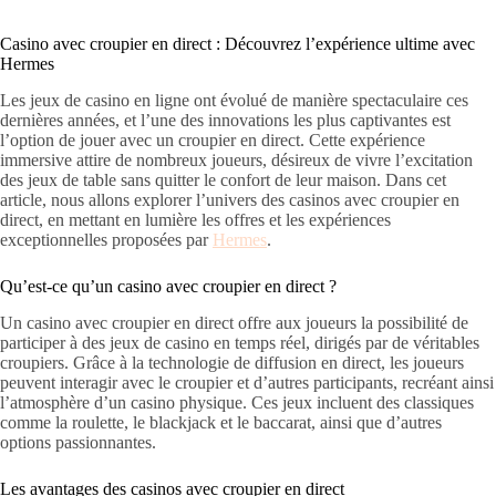
Casino avec croupier en direct : Découvrez l’expérience ultime avec
Hermes
Les jeux de casino en ligne ont évolué de manière spectaculaire ces
dernières années, et l’une des innovations les plus captivantes est
l’option de jouer avec un croupier en direct. Cette expérience
immersive attire de nombreux joueurs, désireux de vivre l’excitation
des jeux de table sans quitter le confort de leur maison. Dans cet
article, nous allons explorer l’univers des casinos avec croupier en
direct, en mettant en lumière les offres et les expériences
exceptionnelles proposées par
Hermes
.
Qu’est-ce qu’un casino avec croupier en direct ?
Un casino avec croupier en direct offre aux joueurs la possibilité de
participer à des jeux de casino en temps réel, dirigés par de véritables
croupiers. Grâce à la technologie de diffusion en direct, les joueurs
peuvent interagir avec le croupier et d’autres participants, recréant ainsi
l’atmosphère d’un casino physique. Ces jeux incluent des classiques
comme la roulette, le blackjack et le baccarat, ainsi que d’autres
options passionnantes.
Les avantages des casinos avec croupier en direct