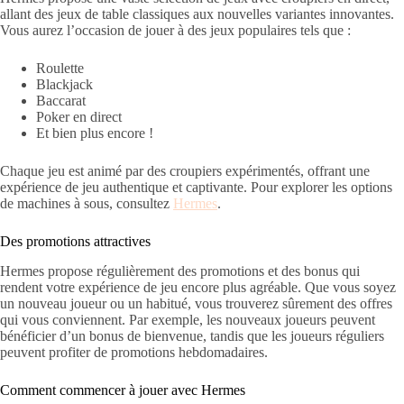
allant des jeux de table classiques aux nouvelles variantes innovantes.
Vous aurez l’occasion de jouer à des jeux populaires tels que :
Roulette
Blackjack
Baccarat
Poker en direct
Et bien plus encore !
Chaque jeu est animé par des croupiers expérimentés, offrant une
expérience de jeu authentique et captivante. Pour explorer les options
de machines à sous, consultez
Hermes
.
Des promotions attractives
Hermes propose régulièrement des promotions et des bonus qui
rendent votre expérience de jeu encore plus agréable. Que vous soyez
un nouveau joueur ou un habitué, vous trouverez sûrement des offres
qui vous conviennent. Par exemple, les nouveaux joueurs peuvent
bénéficier d’un bonus de bienvenue, tandis que les joueurs réguliers
peuvent profiter de promotions hebdomadaires.
Comment commencer à jouer avec Hermes