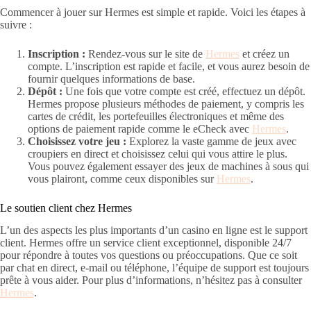
Commencer à jouer sur Hermes est simple et rapide. Voici les étapes à
suivre :
Inscription :
Rendez-vous sur le site de
Hermes
et créez un
compte. L’inscription est rapide et facile, et vous aurez besoin de
fournir quelques informations de base.
Dépôt :
Une fois que votre compte est créé, effectuez un dépôt.
Hermes propose plusieurs méthodes de paiement, y compris les
cartes de crédit, les portefeuilles électroniques et même des
options de paiement rapide comme le eCheck avec
Hermes
.
Choisissez votre jeu :
Explorez la vaste gamme de jeux avec
croupiers en direct et choisissez celui qui vous attire le plus.
Vous pouvez également essayer des jeux de machines à sous qui
vous plairont, comme ceux disponibles sur
Hermes
.
Le soutien client chez Hermes
L’un des aspects les plus importants d’un casino en ligne est le support
client. Hermes offre un service client exceptionnel, disponible 24/7
pour répondre à toutes vos questions ou préoccupations. Que ce soit
par chat en direct, e-mail ou téléphone, l’équipe de support est toujours
prête à vous aider. Pour plus d’informations, n’hésitez pas à consulter
Hermes
.