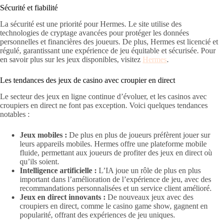
Sécurité et fiabilité
La sécurité est une priorité pour Hermes. Le site utilise des
technologies de cryptage avancées pour protéger les données
personnelles et financières des joueurs. De plus, Hermes est licencié et
régulé, garantissant une expérience de jeu équitable et sécurisée. Pour
en savoir plus sur les jeux disponibles, visitez
Hermes
.
Les tendances des jeux de casino avec croupier en direct
Le secteur des jeux en ligne continue d’évoluer, et les casinos avec
croupiers en direct ne font pas exception. Voici quelques tendances
notables :
Jeux mobiles :
De plus en plus de joueurs préfèrent jouer sur
leurs appareils mobiles. Hermes offre une plateforme mobile
fluide, permettant aux joueurs de profiter des jeux en direct où
qu’ils soient.
Intelligence artificielle :
L’IA joue un rôle de plus en plus
important dans l’amélioration de l’expérience de jeu, avec des
recommandations personnalisées et un service client amélioré.
Jeux en direct innovants :
De nouveaux jeux avec des
croupiers en direct, comme le casino game show, gagnent en
popularité, offrant des expériences de jeu uniques.